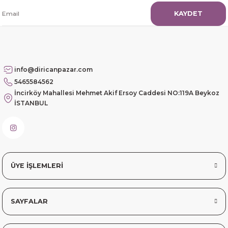
KAYDET
info@diricanpazar.com
5465584562
İncirköy Mahallesi Mehmet Akif Ersoy Caddesi NO:119A Beykoz
İSTANBUL
ÜYE İŞLEMLERİ
SAYFALAR