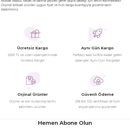
Bitkisel kapsül, tablet ve damla çeşitleri genel sağlık desteği için tercih edilmektedir.
Orijinal bitkisel ürünleri uygun fiyat ve hızlı kargo avantajıyla güvenle satın
alabilirsiniz.
Ücretsiz Kargo
Aynı Gün Kargo
2000 TL ve üzeri siparişlerinizde
Haftaiçi saat 14:00'a kadar gelen
Ücretsiz Kargo!
siparişler Aynı Gün Kargoda!
Orjinal Ürünler
Güvenli Ödeme
Orjinal ve son kullanma tarihi
256 Bit SSL sertifikası ile tüm
belirtilen ürünler
alışverişleriniz güvende!
Hemen Abone Olun