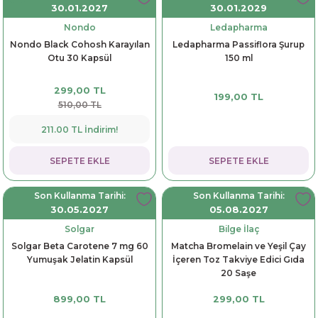
30.01.2027
30.01.2029
Nondo
Ledapharma
Nondo Black Cohosh Karayılan
Ledapharma Passiflora Şurup
Otu 30 Kapsül
150 ml
299,00 TL
199,00 TL
510,00 TL
211.00 TL İndirim!
SEPETE EKLE
SEPETE EKLE
Son Kullanma Tarihi:
Son Kullanma Tarihi:
30.05.2027
05.08.2027
Solgar
Bilge İlaç
Solgar Beta Carotene 7 mg 60
Matcha Bromelain ve Yeşil Çay
Yumuşak Jelatin Kapsül
İçeren Toz Takviye Edici Gıda
20 Saşe
899,00 TL
299,00 TL