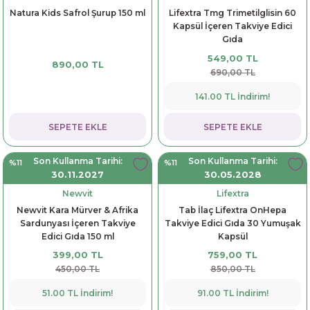
Natura Kids Safrol Şurup 150 ml
Lifextra Tmg Trimetilglisin 60
Kapsül İçeren Takviye Edici
Gıda
549,00 TL
890,00 TL
690,00 TL
141.00 TL İndirim!
SEPETE EKLE
SEPETE EKLE
Son Kullanma Tarihi:
Son Kullanma Tarihi:
%11
%11
30.11.2027
30.05.2028
Newvit
Lifextra
Newvit Kara Mürver & Afrika
Tab İlaç Lifextra OnHepa
Sardunyası İçeren Takviye
Takviye Edici Gıda 30 Yumuşak
Edici Gıda 150 ml
Kapsül
399,00 TL
759,00 TL
450,00 TL
850,00 TL
51.00 TL İndirim!
91.00 TL İndirim!