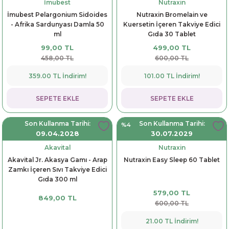
İmubest
Nutraxin
dorant
arantili
K vitamini
Pekmez-Bal-Macun
İmubest Pelargonium Sidoides
Nutraxin Bromelain ve
- Afrika Sardunyası Damla 50
Kuersetin İçeren Takviye Edici
ml
Gıda 30 Tablet
ıvı
nı
Pastiller
Propolis-Arı ve Ürünleri
99,00 TL
499,00 TL
458,00 TL
600,00 TL
Sporcu Takviyeleri
Quercetin
359.00 TL İndirim!
101.00 TL İndirim!
Resveratrol
SEPETE EKLE
SEPETE EKLE
ve Bebek Malzemeleri
Sirke
Son Kullanma Tarihi:
Son Kullanma Tarihi:
%4
09.04.2028
30.07.2029
Tatlandırıcılar
Akavital
Nutraxin
Akavital Jr. Akasya Gamı - Arap
Nutraxin Easy Sleep 60 Tablet
Zamkı İçeren Sıvı Takviye Edici
Gıda 300 ml
579,00 TL
849,00 TL
600,00 TL
21.00 TL İndirim!