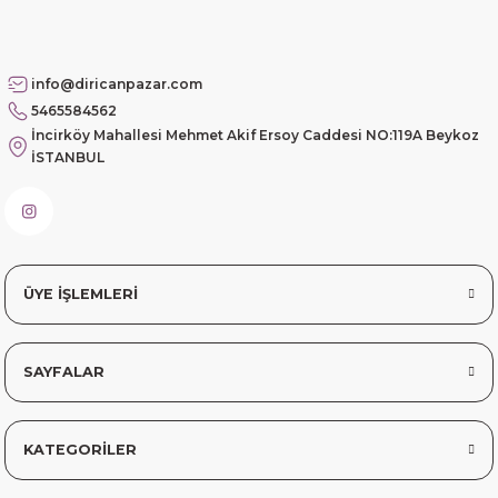
info@diricanpazar.com
5465584562
İncirköy Mahallesi Mehmet Akif Ersoy Caddesi NO:119A Beykoz
İSTANBUL
ÜYE İŞLEMLERİ
SAYFALAR
KATEGORİLER