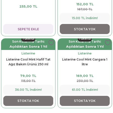
152,00 TL
255,00 TL
dorant
arantili
K vitamini
Pekmez-Bal-Macun
167,00 TL
15.00 TL İndirim!
ıvı
nı
Pastiller
Propolis-Arı ve Ürünleri
SEPETE EKLE
STOKTA YOK
Sporcu Takviyeleri
Quercetin
Tükendi
Tükendi
Son Kullanma Tarihi:
Son Kullanma Tarihi:
Resveratrol
Açıldıktan Sonra 1 Yıl
Açıldıktan Sonra 1 Yıl
Listerine
Listerine
ve Bebek Malzemeleri
Sirke
Listerine Cool Mint Hafif Tat
Listerine Cool Mint Gargara 1
Ağız Bakım Ürünü 250 ml
litre
Tatlandırıcılar
79,00 TL
169,00 TL
115,00 TL
230,00 TL
36.00 TL İndirim!
61.00 TL İndirim!
STOKTA YOK
STOKTA YOK