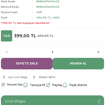
Stok Kodu
8684051400426
dorant
arantili
K vitamini
Pekmez-Bal-Macun
Barkod Kodu
8684051400426
Piyasa Fiyatı
499
Fiyat
494,06 TL + KDV
ıvı
nı
Pastiller
Propolis-Arı ve Ürünleri
*399,00 TL den başlayan taksitlerle!
Sporcu Takviyeleri
Quercetin
399,00 TL
%20
499,00 TL
Resveratrol
ve Bebek Malzemeleri
Sirke
SEPETE EKLE
HEMEN AL
Tatlandırıcılar
Aynı Gün Kargo
Stoktan Teslim
Yorum Yaz
Tavsiye Et
Paylaş
Fiyat Alarmı
Ürün Bilgisi