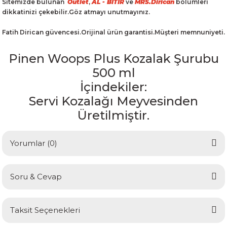
Sitemizde bulunan
Outlet
,
AL - BİTİR
ve
MRS.Dirican
bölümleri
dikkatinizi çekebilir.Göz atmayı unutmayınız.
Fatih Dirican güvencesi.Orijinal ürün garantisi.Müşteri memnuniyeti.
Pinen Woops Plus Kozalak Şurubu
500 ml
İçindekiler:
Servi Kozalağı Meyvesinden
Üretilmiştir.
Yorumlar (0)
Soru & Cevap
Bu ürüne ilk yorumu siz yapın!
Taksit Seçenekleri
Yorum Yaz
Ürün hakkında henüz soru sorulmamış.