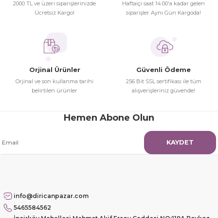
Gönder
2000 TL ve üzeri siparişlerinizde
Haftaiçi saat 14:00'a kadar gelen
siparşlerim
Ücretsiz Kargo!
siparişler Aynı Gün Kargoda!
Hamit Çakıcı | 15/04/2026
çok iyi ve dürüst esnaf
Hamit Çakıcı | 15/04/2026
Orjinal Ürünler
Güvenli Ödeme
Orjinal ve son kullanma tarihi
256 Bit SSL sertifikası ile tüm
Güzel etkili ve mükemmel kargo
belirtilen ürünler
alışverişleriniz güvende!
paketleme
Hemen Abone Olun
mehmet Polat | 14/02/2026
KAYDET
Çok memnun kaldım
Safiye Kutlu | 10/12/2025
Siteye üyelik gayet kolay,
info@diricanpazar.com
güvenli ödeme, hızlı gönderim.
5465584562
Fahrettin Vural | 11/11/2025