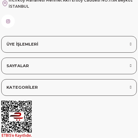
İncirköy Mahallesi Mehmet Akif Ersoy Caddesi NO:119A Beykoz
İSTANBUL
sorunsuz elime ulaştı teşekkürler
Sinem YILMAZ | 06/11/2025
sorunsuz hızlı elime ulaştı.
ÜYE İŞLEMLERİ
Sinem YILMAZ | 06/11/2025
SAYFALAR
Deneyimini Paylaş
Diğer yorumları göster
KATEGORİLER