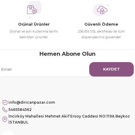
Orjinal Ürünler
Güvenli Ödeme
Orjinal ve son kullanma tarihi
256 Bit SSL sertifikası ile tüm
belirtilen ürünler
alışverişleriniz güvende!
Hemen Abone Olun
KAYDET
info@diricanpazar.com
5465584562
İncirköy Mahallesi Mehmet Akif Ersoy Caddesi NO:119A Beykoz
İSTANBUL