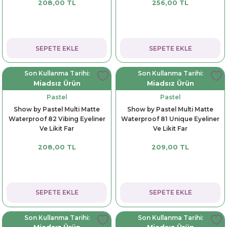
208,00 TL
256,00 TL
dorant
arantili
K vitamini
Pekmez-Bal-Macun
ıvı
nı
Pastiller
Propolis-Arı ve Ürünleri
SEPETE EKLE
SEPETE EKLE
Sporcu Takviyeleri
Quercetin
Son Kullanma Tarihi:
Son Kullanma Tarihi:
Miadsız Ürün
Miadsız Ürün
Resveratrol
Pastel
Pastel
Show by Pastel Multi Matte
Show by Pastel Multi Matte
ve Bebek Malzemeleri
Sirke
Waterproof 82 Vibing Eyeliner
Waterproof 81 Unique Eyeliner
Ve Likit Far
Ve Likit Far
Tatlandırıcılar
208,00 TL
209,00 TL
SEPETE EKLE
SEPETE EKLE
Son Kullanma Tarihi:
Son Kullanma Tarihi: