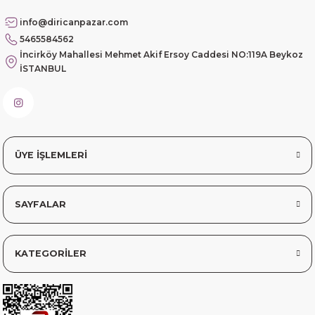
info@diricanpazar.com
5465584562
İncirköy Mahallesi Mehmet Akif Ersoy Caddesi NO:119A Beykoz
İSTANBUL
ÜYE İŞLEMLERİ
SAYFALAR
KATEGORİLER