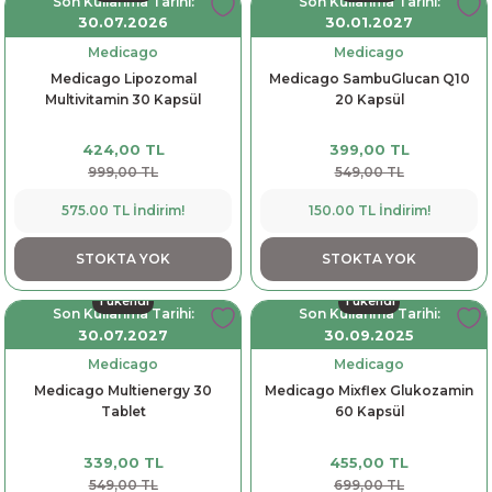
Son Kullanma Tarihi:
Son Kullanma Tarihi:
30.07.2026
30.01.2027
Medicago
Medicago
Medicago Lipozomal
Medicago SambuGlucan Q10
Multivitamin 30 Kapsül
20 Kapsül
424,00 TL
399,00 TL
999,00 TL
549,00 TL
575.00 TL İndirim!
150.00 TL İndirim!
STOKTA YOK
STOKTA YOK
Tükendi
Tükendi
Son Kullanma Tarihi:
Son Kullanma Tarihi:
30.07.2027
30.09.2025
Medicago
Medicago
Medicago Multienergy 30
Medicago Mixflex Glukozamin
Tablet
60 Kapsül
339,00 TL
455,00 TL
549,00 TL
699,00 TL