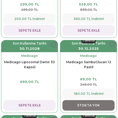
Kutusuz
299,00 TL
539,00 TL
dorant
arantili
K vitamini
Pekmez-Bal-Macun
499,00 TL
899,00 TL
200.00 TL İndirim!
360.00 TL İndirim!
ıvı
nı
Pastiller
Propolis-Arı ve Ürünleri
SEPETE EKLE
SEPETE EKLE
Sporcu Takviyeleri
Quercetin
Tükendi
Son Kullanma Tarihi:
Son Kullanma Tarihi:
Resveratrol
30.11.2028
30.12.2025
Medicago
Medicago
ve Bebek Malzemeleri
Sirke
Medicago Lipozomal Demir 30
Medicago SambuGlucan 12
Kapsül
Pastil
Tatlandırıcılar
69,00 TL
699,00 TL
249,00 TL
180.00 TL İndirim!
SEPETE EKLE
STOKTA YOK
Tükendi
Tükendi