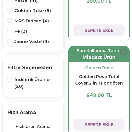
Pastel (41)
289,00 TL
303
Golden Rose (9)
MRS.Dirican (4)
SEPETE EKLE
Fe (3)
Jaune Vaste (3)
Son Kullanma Tarihi:
Lush Lash (3)
Miadsız Ürün
Promani (3)
Filtre Seçenekleri
Golden Rose
Diadermine (2)
Golden Rose Total
İndirimli Ürünler
Ecotools (2)
Cover 2 in 1 Fondöten
(20)
Concealer No: 03
Müjgan (2)
649,00 TL
Aspava Kozmetik
(1)
Hızlı Arama
Banat (1)
SEPETE EKLE
Hızlı Ürün Arama
Barbaris (1)