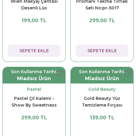
Wien Makyaj Çantası
Promani Takma Tırnak
Desenli Lüx
Seti No:pr-5017
199,00 TL
299,00 TL
SEPETE EKLE
SEPETE EKLE
Son Kullanma Tarihi:
Son Kullanma Tarihi:
Miadsız Ürün
Miadsız Ürün
Pastel
Gold Beauty
Pastel Çil Kalemi -
Gold Beauty Yüz
Show By Sweetness
Temizleme Fırçası
Freckle Pen
299,00 TL
139,00 TL