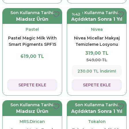
Son Kullanma Tarihi:
Son Kullanma Tarihi:
%42
Miadsız Ürün
Açıldıktan Sonra 1 Yıl
Pastel
Nivea
Pastel Magic Milk With
Nivea Micellar Makyaj
Smart Pigments SPF15
Temizleme Losyonu
CC Krem - Light
Çift Fazlı 400 ml
319,00 TL
619,00 TL
Medium 50
549,00 TL
230.00 TL İndirim!
SEPETE EKLE
SEPETE EKLE
Son Kullanma Tarihi:
Son Kullanma Tarihi:
Miadsız Ürün
Açıldıktan Sonra 1 Yıl
MRS.Dirican
Tokalon