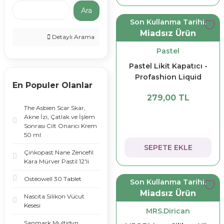
Ara
Dermoskin (1)
Son Kullanma Tarihi:
Gold Beauty (1)
Miadsız Ürün
Detaylı Arama
Jenbol (1)
Pastel
Pastel Likit Kapatıcı -
La Roche Posay
Profashion Liquid
(1)
En Populer Olanlar
Concealer No 101
Lab Of Beauty (1)
279,00 TL
Porcelain 7 ml
The Asbien Scar Skar,
Nascita (1)
Akne İzi, Çatlak ve İşlem
Sonrası Cilt Onarıcı Krem
Nivea (1)
50 ml
SEPETE EKLE
Real Techniques
Çinkopast Nane Zencefil
(1)
Kara Mürver Pastil 12'li
Tokalon (1)
Osteowell 30 Tablet
Son Kullanma Tarihi:
Miadsız Ürün
Vichy (1)
Nascita Silikon Vücut
Kesesi
MRS.Dirican
Wien (1)
Sanmark Multidyn