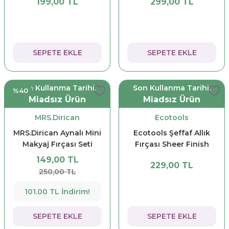
199,00 TL
299,00 TL
SEPETE EKLE
SEPETE EKLE
Son Kullanma Tarihi:
Son Kullanma Tarihi:
%40
Miadsız Ürün
Miadsız Ürün
MRS.Dirican
Ecotools
MRS.Dirican Aynalı Mini
Ecotools Şeffaf Allık
Makyaj Fırçası Seti
Fırçası Sheer Finish
Blush
149,00 TL
229,00 TL
250,00 TL
101.00 TL İndirim!
SEPETE EKLE
SEPETE EKLE