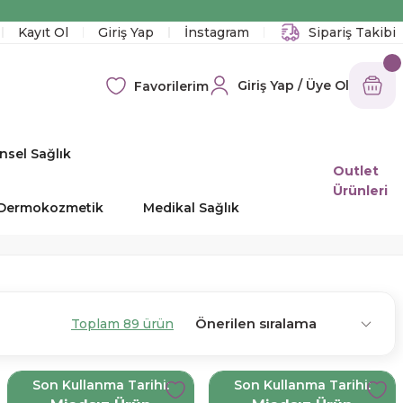
!
Kayıt Ol
Giriş Yap
İnstagram
Sipariş Takibi
Giriş Yap / Üye Ol
Favorilerim
nsel Sağlık
Outlet
Ürünleri
e Dermokozmetik
Medikal Sağlık
Toplam 89 ürün
Son Kullanma Tarihi:
Son Kullanma Tarihi: