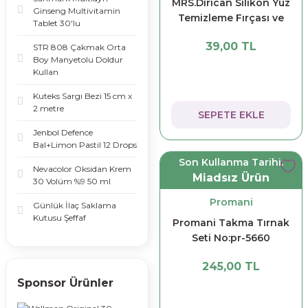
MRS.Dirican Silikon Yüz
Ginseng Multivitamin
Temizleme Fırçası ve
Tablet 30'lu
Maske Uygulama
39,00 TL
STR 808 Çakmak Orta
Spatulası
Boy Manyetolu Doldur
Kullan
Kuteks Sargı Bezi 15 cm x
2 metre
SEPETE EKLE
Jenbol Defence
Bal+Limon Pastil 12 Drops
Son Kullanma Tarihi:
Nevacolor Oksidan Krem
Miadsız Ürün
30 Volüm %9 50 ml
Promani
Günlük İlaç Saklama
Kutusu Şeffaf
Promani Takma Tırnak
Seti No:pr-5660
245,00 TL
Sponsor Ürünler