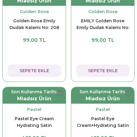
Miadsız Ürün
Miadsız Ürün
Golden Rose
Golden Rose
Golden Rose Emily
EMILY Golden Rose
Dudak Kalemi No: 208
Emily Dudak Kalemi No:
211
99,00 TL
99,00 TL
SEPETE EKLE
SEPETE EKLE
Son Kullanma Tarihi:
Son Kullanma Tarihi:
Miadsız Ürün
Miadsız Ürün
Pastel
Pastel
Pastel Eye Cream
Pastel Eye
Hydrating Satin
Cream+Hydrating Satin
Concealer - Vanilla 61
Concealer 63