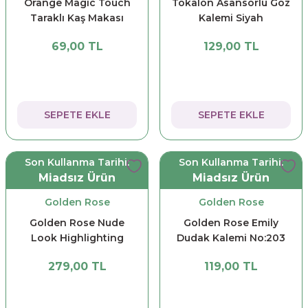
Orange Magic Touch
Tokalon Asansörlü Göz
Taraklı Kaş Makası
Kalemi Siyah
69,00 TL
129,00 TL
SEPETE EKLE
SEPETE EKLE
Son Kullanma Tarihi:
Son Kullanma Tarihi:
Miadsız Ürün
Miadsız Ürün
Golden Rose
Golden Rose
Golden Rose Nude
Golden Rose Emily
Look Highlighting
Dudak Kalemi No:203
Glow Pen - Nude
279,00 TL
119,00 TL
Radiance - Kalem
Aydınlatıcı