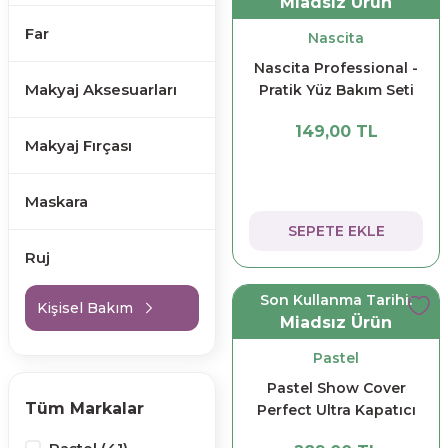
Miadsız Ürün
Far
Nascita
Nascita Professional -
Makyaj Aksesuarları
Pratik Yüz Bakım Seti
149,00 TL
Makyaj Fırçası
Maskara
SEPETE EKLE
Ruj
Son Kullanma Tarihi:
Kişisel Bakım
Miadsız Ürün
Pastel
Pastel Show Cover
Tüm Markalar
Perfect Ultra Kapatıcı
SPF30 Baby Powder