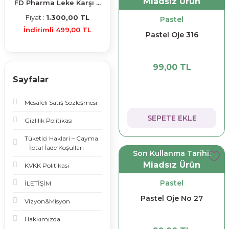
Miadsız Ürün
FD Pharma Leke Karşı ...
Fiyat :
1.300,00 TL
Pastel
İndirimli 499,00 TL
Pastel Oje 316
99,00 TL
Sayfalar
Mesafeli Satış Sözleşmesi
SEPETE EKLE
Gizlilik Politikası
Tüketici Haklari – Cayma
– İptal İade Koşullari
Son Kullanma Tarihi:
Miadsız Ürün
KVKK Politikası
Pastel
İLETİŞİM
Pastel Oje No 27
Vizyon&Misyon
Hakkımızda