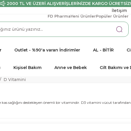
2000 TL VE ÜZERİ ALIŞVERİŞLERİNİZDE KARGO ÜCRETSİZ
İletişim
FD Pharma
Yeni Ürünler
Popüler Ürünler
r
Outlet - %90'a varan İndirimler
AL - BİTİR
Ci
)
Kişisel Bakım
Anne ve Bebek
Cilt Bakımı v
D Vitamini
 kas sağlığını destekleyen önemli bir vitamindir. D3 vitamini vücut tarafından e