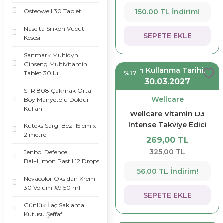
Nature's Bounty
Osteowell 30 Tablet
150.00 TL İndirim!
(1)
Nascita Silikon Vücut
SEPETE EKLE
Kesesi
Naturmax (1)
Sanmark Multidyn
New Life (1)
Ginseng Multivitamin
Son Kullanma Tarihi:
%17
Tablet 30'lu
Newvit (1)
30.03.2027
STR 808 Çakmak Orta
Osende (1)
Wellcare
Boy Manyetolu Doldur
Kullan
Pure
Wellcare Vitamin D3
encapsulations (1)
Intense Takviye Edici
Kuteks Sargı Bezi 15 cm x
2 metre
Gıda 12 ml
Shiffa Home (1)
269,00 TL
325,00 TL
Jenbol Defence
Sorvagen (1)
Bal+Limon Pastil 12 Drops
56.00 TL İndirim!
Tab ilaç (1)
Nevacolor Oksidan Krem
30 Volüm %9 50 ml
SEPETE EKLE
Günlük İlaç Saklama
Kutusu Şeffaf