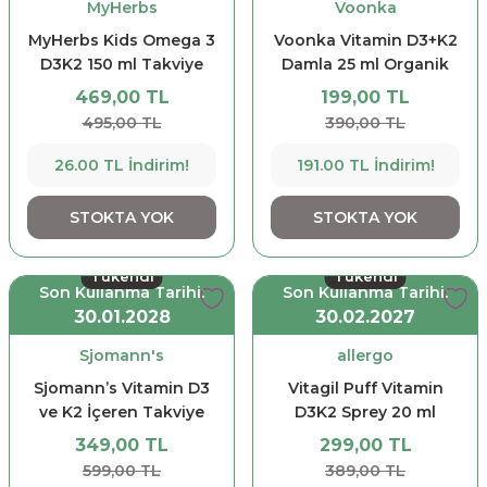
MyHerbs
Voonka
MyHerbs Kids Omega 3
Voonka Vitamin D3+K2
D3K2 150 ml Takviye
Damla 25 ml Organik
Edici Gıda
Zeytinyağlı 800 Damla
469,00 TL
199,00 TL
495,00 TL
390,00 TL
26.00 TL İndirim!
191.00 TL İndirim!
STOKTA YOK
STOKTA YOK
Tükendi
Tükendi
Son Kullanma Tarihi:
Son Kullanma Tarihi:
30.01.2028
30.02.2027
Sjomann's
allergo
Sjomann’s Vitamin D3
Vitagil Puff Vitamin
ve K2 İçeren Takviye
D3K2 Sprey 20 ml
Edici Gıda 30 Adet
349,00 TL
299,00 TL
Çiğnenebilir Jel Form
599,00 TL
389,00 TL