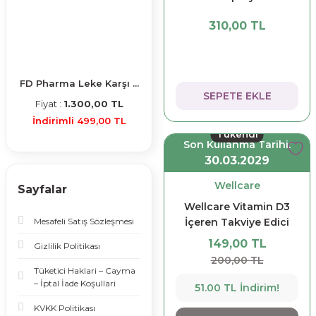
310,00 TL
FD Pharma Leke Karşı ...
SEPETE EKLE
Fiyat :
1.300,00 TL
İndirimli 499,00 TL
Tükendi
Son Kullanma Tarihi:
30.03.2029
Wellcare
Sayfalar
Wellcare Vitamin D3
Mesafeli Satış Sözleşmesi
İçeren Takviye Edici
Gıda 5 ml 1 Fıs 600 IU
149,00 TL
Gizlilik Politikası
200,00 TL
Tüketici Haklari – Cayma
– İptal İade Koşullari
51.00 TL İndirim!
KVKK Politikası