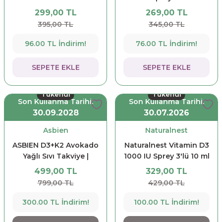
Puf
299,00 TL
269,00 TL
395,00 TL
345,00 TL
96.00 TL İndirim!
76.00 TL İndirim!
SEPETE EKLE
SEPETE EKLE
Tükendi
Tükendi
Son Kullanma Tarihi:
Son Kullanma Tarihi:
30.09.2028
30.07.2026
Asbien
Naturalnest
ASBIEN D3+K2 Avokado
Naturalnest Vitamin D3
Yağlı Sıvı Takviye |
1000 IU Sprey 3'lü 10 ml
Yüksek Emilimli
- 3 Al 2 Öde
499,00 TL
329,00 TL
Vitamin D3 ve K2
799,00 TL
429,00 TL
İçeren Oral Sprey /
Damla
300.00 TL İndirim!
100.00 TL İndirim!