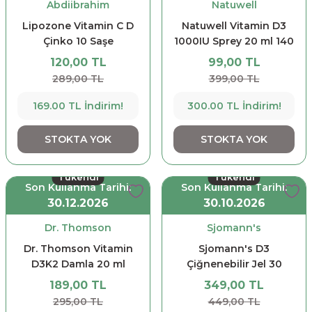
Abdiibrahim
Natuwell
Lipozone Vitamin C D
Natuwell Vitamin D3
Çinko 10 Saşe
1000IU Sprey 20 ml 140
Puf Sprey
120,00 TL
99,00 TL
289,00 TL
399,00 TL
169.00 TL İndirim!
300.00 TL İndirim!
STOKTA YOK
STOKTA YOK
Tükendi
Tükendi
Son Kullanma Tarihi:
Son Kullanma Tarihi:
30.12.2026
30.10.2026
Dr. Thomson
Sjomann's
Dr. Thomson Vitamin
Sjomann's D3
D3K2 Damla 20 ml
Çiğnenebilir Jel 30
Tablet
189,00 TL
349,00 TL
295,00 TL
449,00 TL