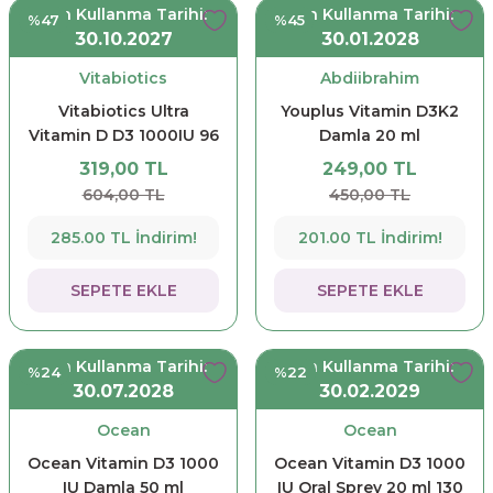
Son Kullanma Tarihi:
Son Kullanma Tarihi:
%47
%45
30.10.2027
30.01.2028
Vitabiotics
Abdiibrahim
Vitabiotics Ultra
Youplus Vitamin D3K2
Vitamin D D3 1000IU 96
Damla 20 ml
Tablet
319,00 TL
249,00 TL
604,00 TL
450,00 TL
285.00 TL İndirim!
201.00 TL İndirim!
SEPETE EKLE
SEPETE EKLE
Son Kullanma Tarihi:
Son Kullanma Tarihi:
%24
%22
30.07.2028
30.02.2029
Ocean
Ocean
Ocean Vitamin D3 1000
Ocean Vitamin D3 1000
IU Damla 50 ml
IU Oral Sprey 20 ml 130