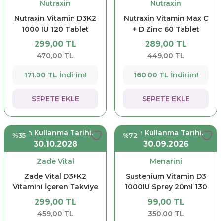
Nutraxin
Nutraxin
Nutraxin Vitamin D3K2
Nutraxin Vitamin Max C
1000 IU 120 Tablet
+ D Zinc 60 Tablet
299,00 TL
289,00 TL
470,00 TL
449,00 TL
171.00 TL İndirim!
160.00 TL İndirim!
SEPETE EKLE
SEPETE EKLE
Son Kullanma Tarihi:
Son Kullanma Tarihi:
%35
%72
30.10.2028
30.09.2026
Zade Vital
Menarini
Zade Vital D3+K2
Sustenium Vitamin D3
Vitamini İçeren Takviye
1000IU Sprey 20ml 130
Edici Gıda 30 Yumuşak
Puf
299,00 TL
99,00 TL
Kapsül
459,00 TL
350,00 TL