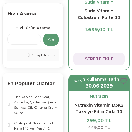
Suda Vitamin
Sjomann's (2)
Suda Vitamin
Hızlı Arama
Vitabiotics (2)
Colostrum Forte 30
Kapsül
Vitagil (2)
Hızlı Ürün Arama
1.699,00 TL
Voonka (2)
Ara
Zade Vital (2)
Detaylı Arama
allergo (1)
SEPETE EKLE
Anti Naturel (1)
Asbien (1)
Son Kullanma Tarihi:
%33
En Populer Olanlar
30.06.2029
Dermovitamin (1)
Nutraxin
The Asbien Scar Skar,
Dr. Thomson (1)
Akne İzi, Çatlak ve İşlem
Nutraxin Vitamin D3K2
Haver (1)
Sonrası Cilt Onarıcı Krem
Takviye Edici Gıda 30
50 ml
Menarini (1)
ml 207 Puf
299,00 TL
Çinkopast Nane Zencefil
449,00 TL
MyHerbs (1)
Kara Mürver Pastil 12'li