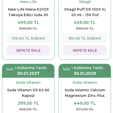
New Life
Vitagil
New Life Mena K2+D3
Vitagil Puff D3 1000 IU
Takviye Edici Gıda 30
20 ml - 130 Puf
Kapsül
499,00 TL
249,00 TL
599,00 TL
399,00 TL
100.00 TL İndirim!
150.00 TL İndirim!
SEPETE EKLE
SEPETE EKLE
Son Kullanma Tarihi:
Son Kullanma Tarihi:
%41
%33
30.01.2027
30.01.2029
Suda Vitamin
Suda Vitamin
Suda Vitamin D3 K2 60
Suda Vitamin Calcium
Kapsül
Magnesium Zinc Plus
100 Tablet
299,00 TL
449,00 TL
505,00 TL
671,00 TL