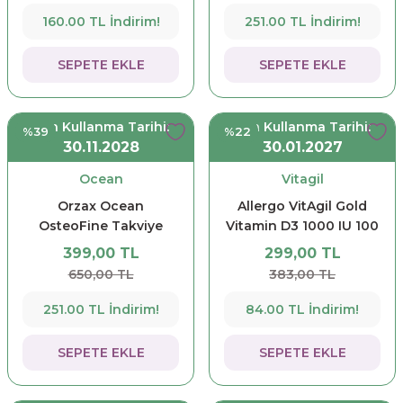
160.00 TL İndirim!
251.00 TL İndirim!
SEPETE EKLE
SEPETE EKLE
Son Kullanma Tarihi:
Son Kullanma Tarihi:
%39
%22
30.11.2028
30.01.2027
Ocean
Vitagil
Orzax Ocean
Allergo VitAgil Gold
OsteoFine Takviye
Vitamin D3 1000 IU 100
Edici Gıda 60 Tablet
Kapsül
399,00 TL
299,00 TL
650,00 TL
383,00 TL
251.00 TL İndirim!
84.00 TL İndirim!
SEPETE EKLE
SEPETE EKLE