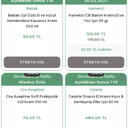
Açıldıktan Sonra 1 Yıl
30.02.2027
Bebak
Hametol
Bebak Gül Özlü El ve Vücut
Hametol Cilt Bakım Kremi El ve
Nemlendirici Kavanoz Krem
Yüz İçin 30 gr
200 ml
126,00 TL
99,00 TL
179,00 TL
53.00 TL İndirim!
STOKTA YOK
STOKTA YOK
Tükendi
Tükendi
Son Kullanma Tarihi:
Son Kullanma Tarihi:
Miadsız Ürün
Açıldıktan Sonra 1 Yıl
Cire Aseptine
CeraVe
Cire Aseptine Soft Prebiyotik
CeraVe Onarıcı El Kremi Kuru &
Gül Krem 100 ml
Sertleşmiş Eller İçin 50 ml
79,00 TL
480,00 TL