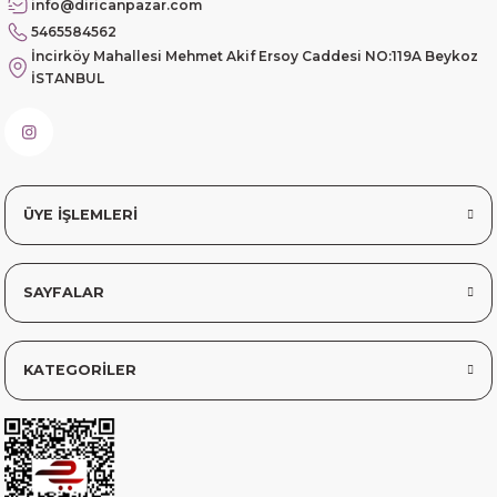
info@diricanpazar.com
5465584562
İncirköy Mahallesi Mehmet Akif Ersoy Caddesi NO:119A Beykoz
İSTANBUL
ÜYE İŞLEMLERİ
SAYFALAR
KATEGORİLER