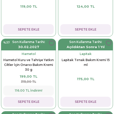
119,00 TL
124,00 TL
dorant
arantili
K vitamini
Pekmez-Bal-Macun
ıvı
nı
Pastiller
Propolis-Arı ve Ürünleri
SEPETE EKLE
SEPETE EKLE
Sporcu Takviyeleri
Quercetin
Son Kullanma Tarihi:
Son Kullanma Tarihi:
%37
Resveratrol
30.02.2027
Açıldıktan Sonra 1 Yıl
Hametol
Lapitak
ve Bebek Malzemeleri
Sirke
Hametol Kuru ve Tahrişe Yatkın
Lapitak Tırnak Bakım Kremi 15
Ciltler İçin Onarıcı Bakım Kremi
ml
Tatlandırıcılar
30 g
199,00 TL
175,00 TL
315,00 TL
116.00 TL İndirim!
SEPETE EKLE
SEPETE EKLE