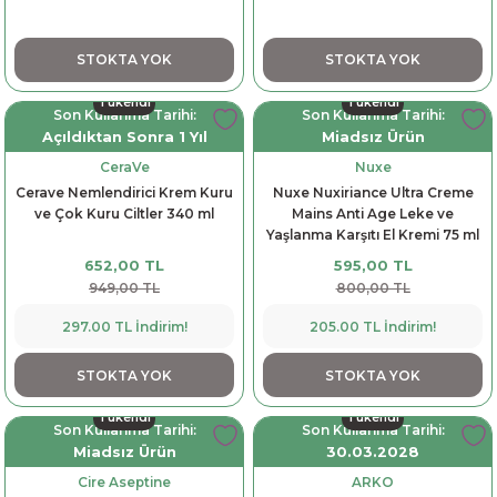
STOKTA YOK
STOKTA YOK
Tükendi
Tükendi
Son Kullanma Tarihi:
Son Kullanma Tarihi:
Açıldıktan Sonra 1 Yıl
Miadsız Ürün
CeraVe
Nuxe
Cerave Nemlendirici Krem Kuru
Nuxe Nuxiriance Ultra Creme
ve Çok Kuru Ciltler 340 ml
Mains Anti Age Leke ve
Yaşlanma Karşıtı El Kremi 75 ml
652,00 TL
595,00 TL
949,00 TL
800,00 TL
297.00 TL İndirim!
205.00 TL İndirim!
STOKTA YOK
STOKTA YOK
Tükendi
Tükendi
Son Kullanma Tarihi:
Son Kullanma Tarihi:
Miadsız Ürün
30.03.2028
Cire Aseptine
ARKO