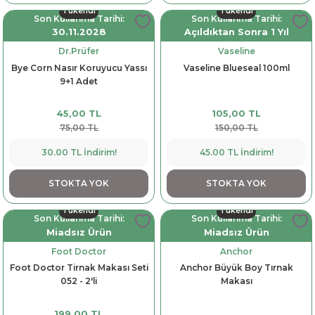
Tükendi
Tükendi
Son Kullanma Tarihi:
Son Kullanma Tarihi:
30.11.2028
Açıldıktan Sonra 1 Yıl
Dr.Prüfer
Vaseline
Bye Corn Nasır Koruyucu Yassı
Vaseline Blueseal 100ml
9+1 Adet
45,00 TL
105,00 TL
75,00 TL
150,00 TL
30.00 TL İndirim!
45.00 TL İndirim!
STOKTA YOK
STOKTA YOK
Tükendi
Tükendi
Son Kullanma Tarihi:
Son Kullanma Tarihi:
Miadsız Ürün
Miadsız Ürün
Foot Doctor
Anchor
Foot Doctor Tirnak Makası Seti
Anchor Büyük Boy Tırnak
052 - 2'li
Makası
199,00 TL