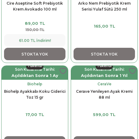
Cire Aseptine Soft Prebiyotik
Arko Nem Prebiyotik Krem
Krem Avokado 100 ml
Serisi Yulaf Sütü 250 ml
89,00 TL
165,00 TL
150,00 TL
61.00 TL İndirim!
STOKTA YOK
STOKTA YOK
Tükendi
Tükendi
Son Kullanma Tarihi:
Son Kullanma Tarihi:
Açıldıktan Sonra 1 Ay
Açıldıntan Sonra 1 Yıl
Biohelp
CeraVe
Biohelp Ayakkabı Koku Giderici
Cerave Yenileyen Ayak Kremi
Toz 15 gr
88 ml
17,00 TL
599,00 TL