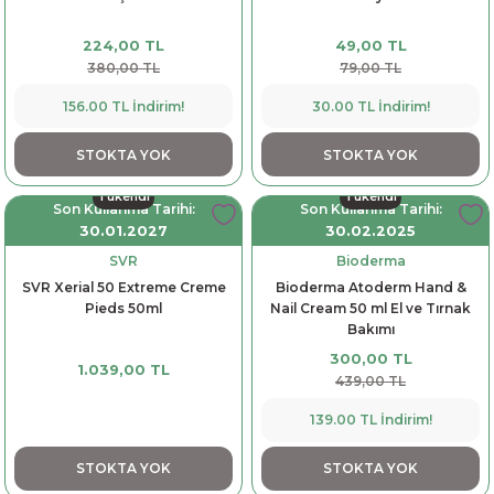
224,00 TL
49,00 TL
380,00 TL
79,00 TL
156.00 TL İndirim!
30.00 TL İndirim!
STOKTA YOK
STOKTA YOK
Tükendi
Tükendi
Son Kullanma Tarihi:
Son Kullanma Tarihi:
30.01.2027
30.02.2025
SVR
Bioderma
SVR Xerial 50 Extreme Creme
Bioderma Atoderm Hand &
Pieds 50ml
Nail Cream 50 ml El ve Tırnak
Bakımı
300,00 TL
1.039,00 TL
439,00 TL
139.00 TL İndirim!
STOKTA YOK
STOKTA YOK