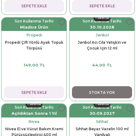
SEPETE EKLE
SEPETE EKLE
Tükendi
Son Kullanma Tarihi:
Son Kullanma Tarihi:
Miadsız Ürün
30.10.2028
Propedi
Jenbol
Propedi Çift Yönlü Ayak Topuk
Jenbol Acı Cila Yetişkin ve
Törpüsü
Çocuk İçin 12 ml
149,00 TL
44,00 TL
SEPETE EKLE
STOKTA YOK
Tükendi
Tükendi
Son Kullanma Tarihi:
Son Kullanma Tarihi:
Açıldıktan Sonra 1 Yıl
30.09.2027
Nivea
Sıhhat
Nivea El ve Vücut Bakım Kremi
Sıhhat Beyaz Vazelin 100 ml
Pürüzsüzleştirici 400 ml
Vanilyalı