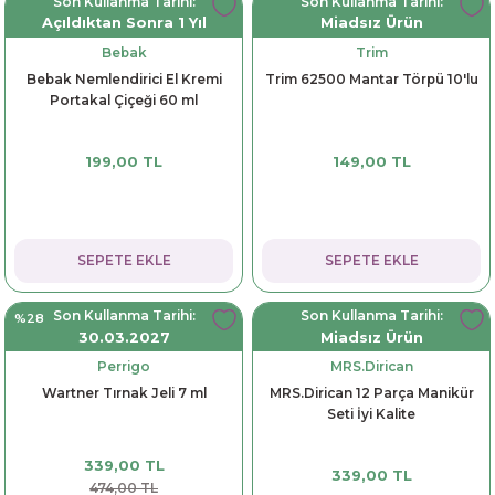
Son Kullanma Tarihi:
Son Kullanma Tarihi:
Açıldıktan Sonra 1 Yıl
Miadsız Ürün
Bebak
Trim
Bebak Nemlendirici El Kremi
Trim 62500 Mantar Törpü 10'lu
Portakal Çiçeği 60 ml
199,00 TL
149,00 TL
SEPETE EKLE
SEPETE EKLE
Son Kullanma Tarihi:
Son Kullanma Tarihi:
%28
30.03.2027
Miadsız Ürün
Perrigo
MRS.Dirican
Wartner Tırnak Jeli 7 ml
MRS.Dirican 12 Parça Manikür
Seti İyi Kalite
339,00 TL
339,00 TL
474,00 TL