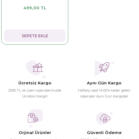
499,00 TL
dorant
arantili
K vitamini
Pekmez-Bal-Macun
ıvı
nı
Pastiller
Propolis-Arı ve Ürünleri
SEPETE EKLE
Sporcu Takviyeleri
Quercetin
Resveratrol
ve Bebek Malzemeleri
Sirke
Ücretsiz Kargo
Aynı Gün Kargo
Tatlandırıcılar
2000 TL ve üzeri siparişlerinizde
Haftaiçi saat 14:00'a kadar gelen
Ücretsiz Kargo!
siparişler Aynı Gün Kargoda!
Orjinal Ürünler
Güvenli Ödeme