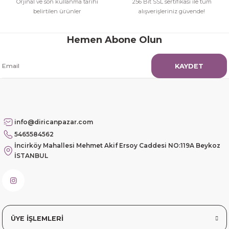
Orjinal ve son kullanma tarihi
256 Bit SSL sertifikası ile tüm
belirtilen ürünler
alışverişleriniz güvende!
Hemen Abone Olun
KAYDET
info@diricanpazar.com
5465584562
İncirköy Mahallesi Mehmet Akif Ersoy Caddesi NO:119A Beykoz
İSTANBUL
ÜYE İŞLEMLERİ