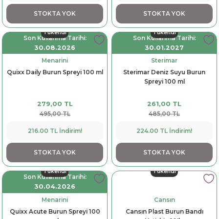
STOKTA YOK
STOKTA YOK
Tükendi
Tükendi
Son Kullanma Tarihi:
Son Kullanma Tarihi:
30.08.2026
30.01.2027
Menarini
Sterimar
Quixx Daily Burun Spreyi 100 ml
Sterimar Deniz Suyu Burun
Spreyi 100 ml
279,00 TL
261,00 TL
495,00 TL
485,00 TL
216.00 TL İndirim!
224.00 TL İndirim!
STOKTA YOK
STOKTA YOK
Tükendi
Tükendi
Son Kullanma Tarihi:
30.04.2026
Menarini
Cansın
Quixx Acute Burun Spreyi 100
Cansın Plast Burun Bandı