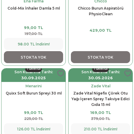
Ena Farma
Chicco
Cold-Mix İnhaler Damla 5 ml
Chicco Burun Aspiratörü
PhysioClean
99,00 TL
429,00 TL
197,00 TL
98.00 TL İndirim!
STOKTA YOK
STOKTA YOK
Tükendi
Tükendi
Son Kullanma Tarihi:
Son Kullanma Tarihi:
30.09.2025
30.05.2026
Menarini
Zade Vital
Quixx Soft Burun Spreyi 30 ml
Zade Vital Nigefix Çörek Otu
Yağı İçeren Sprey Takviye Edici
Gıda 15 ml
99,00 TL
169,00 TL
225,00 TL
379,00 TL
126.00 TL İndirim!
210.00 TL İndirim!