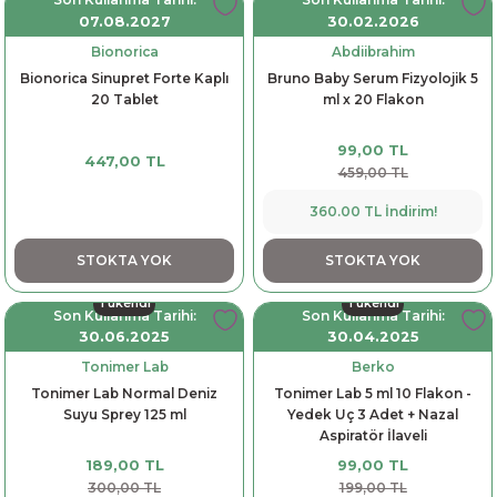
07.08.2027
30.02.2026
Bionorica
Abdiibrahim
Bionorica Sinupret Forte Kaplı
Bruno Baby Serum Fizyolojik 5
20 Tablet
ml x 20 Flakon
99,00 TL
447,00 TL
459,00 TL
360.00 TL İndirim!
STOKTA YOK
STOKTA YOK
Tükendi
Tükendi
Son Kullanma Tarihi:
Son Kullanma Tarihi:
30.06.2025
30.04.2025
Tonimer Lab
Berko
Tonimer Lab Normal Deniz
Tonimer Lab 5 ml 10 Flakon -
Suyu Sprey 125 ml
Yedek Uç 3 Adet + Nazal
Aspiratör İlaveli
189,00 TL
99,00 TL
300,00 TL
199,00 TL