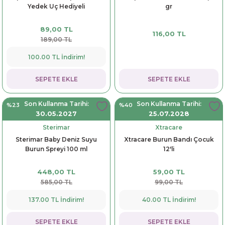
Yedek Uç Hediyeli
gr
dorant
arantili
K vitamini
Pekmez-Bal-Macun
89,00 TL
116,00 TL
ıvı
nı
Pastiller
Propolis-Arı ve Ürünleri
189,00 TL
100.00 TL İndirim!
Sporcu Takviyeleri
Quercetin
SEPETE EKLE
SEPETE EKLE
Resveratrol
Son Kullanma Tarihi:
Son Kullanma Tarihi:
%23
%40
ve Bebek Malzemeleri
Sirke
30.05.2027
25.07.2028
Sterimar
Xtracare
Tatlandırıcılar
Sterimar Baby Deniz Suyu
Xtracare Burun Bandı Çocuk
Burun Spreyi 100 ml
12'li
448,00 TL
59,00 TL
585,00 TL
99,00 TL
137.00 TL İndirim!
40.00 TL İndirim!
SEPETE EKLE
SEPETE EKLE