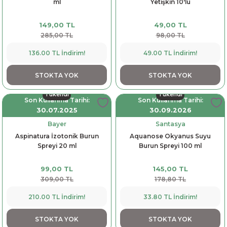
ml
Yetişkin 10'lu
149,00 TL
49,00 TL
285,00 TL
98,00 TL
136.00 TL İndirim!
49.00 TL İndirim!
STOKTA YOK
STOKTA YOK
Tükendi
Tükendi
Son Kullanma Tarihi:
Son Kullanma Tarihi:
30.07.2025
30.09.2026
Bayer
Santasya
Aspinatura İzotonik Burun
Aquanose Okyanus Suyu
Spreyi 20 ml
Burun Spreyi 100 ml
99,00 TL
145,00 TL
309,00 TL
178,80 TL
210.00 TL İndirim!
33.80 TL İndirim!
STOKTA YOK
STOKTA YOK