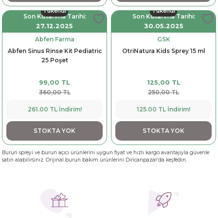
Tükendi
Tükendi
Son Kullanma Tarihi:
Son Kullanma Tarihi:
27.12.2025
30.05.2025
Abfen Farma
GSK
Abfen Sinus Rinse Kit Pediatric
OtriNatura Kids Sprey 15 ml
25 Poşet
99,00 TL
125,00 TL
360,00 TL
250,00 TL
261.00 TL İndirim!
125.00 TL İndirim!
STOKTA YOK
STOKTA YOK
Burun spreyi ve burun açıcı ürünlerini uygun fiyat ve hızlı kargo avantajıyla güvenle
satın alabilirsiniz. Orijinal burun bakım ürünlerini Diricanpazar’da keşfedin.