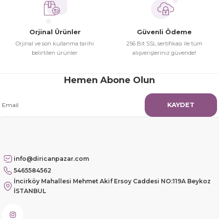
Orjinal Ürünler
Güvenli Ödeme
Orjinal ve son kullanma tarihi
256 Bit SSL sertifikası ile tüm
belirtilen ürünler
alışverişleriniz güvende!
Hemen Abone Olun
KAYDET
info@diricanpazar.com
5465584562
İncirköy Mahallesi Mehmet Akif Ersoy Caddesi NO:119A Beykoz
İSTANBUL