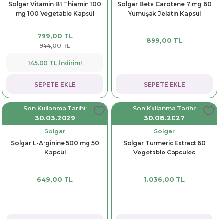
Solgar Vitamin B1 Thiamin 100
Solgar Beta Carotene 7 mg 60
dorant
arantili
K vitamini
Pekmez-Bal-Macun
mg 100 Vegetable Kapsül
Yumuşak Jelatin Kapsül
799,00 TL
ıvı
nı
Pastiller
Propolis-Arı ve Ürünleri
899,00 TL
944,00 TL
Sporcu Takviyeleri
Quercetin
145.00 TL İndirim!
SEPETE EKLE
SEPETE EKLE
Resveratrol
Son Kullanma Tarihi:
Son Kullanma Tarihi:
ve Bebek Malzemeleri
Sirke
30.03.2029
30.08.2027
Solgar
Solgar
Tatlandırıcılar
Solgar L-Arginine 500 mg 50
Solgar Turmeric Extract 60
Kapsül
Vegetable Capsules
649,00 TL
1.036,00 TL