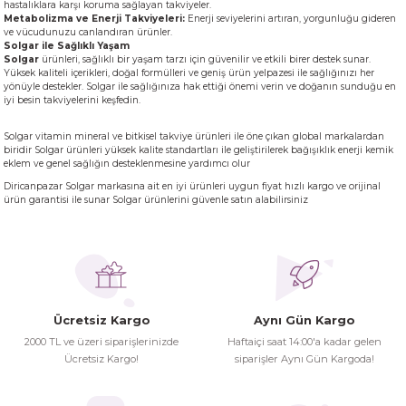
hastalıklara karşı koruma sağlayan takviyeler.
Metabolizma ve Enerji Takviyeleri:
Enerji seviyelerini artıran, yorgunluğu gideren
ve vücudunuzu canlandıran ürünler.
Solgar ile Sağlıklı Yaşam
Solgar
ürünleri, sağlıklı bir yaşam tarzı için güvenilir ve etkili birer destek sunar.
Yüksek kaliteli içerikleri, doğal formülleri ve geniş ürün yelpazesi ile sağlığınızı her
yönüyle destekler. Solgar ile sağlığınıza hak ettiği önemi verin ve doğanın sunduğu en
iyi besin takviyelerini keşfedin.
Solgar vitamin mineral ve bitkisel takviye ürünleri ile öne çıkan global markalardan
biridir Solgar ürünleri yüksek kalite standartları ile geliştirilerek bağışıklık enerji kemik
eklem ve genel sağlığın desteklenmesine yardımcı olur
Diricanpazar Solgar markasına ait en iyi ürünleri uygun fiyat hızlı kargo ve orijinal
ürün garantisi ile sunar Solgar ürünlerini güvenle satın alabilirsiniz
Ücretsiz Kargo
Aynı Gün Kargo
2000 TL ve üzeri siparişlerinizde
Haftaiçi saat 14:00'a kadar gelen
Ücretsiz Kargo!
siparişler Aynı Gün Kargoda!