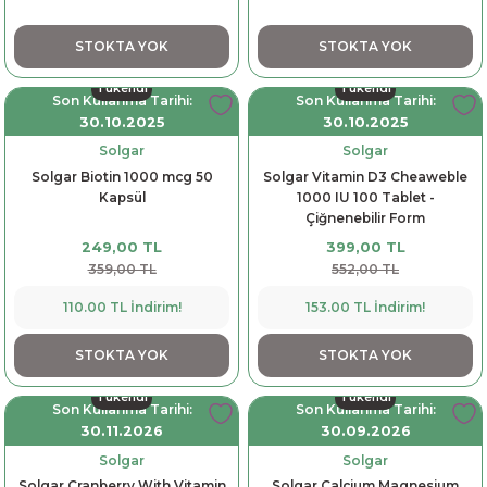
STOKTA YOK
STOKTA YOK
Tükendi
Tükendi
Son Kullanma Tarihi:
Son Kullanma Tarihi:
30.10.2025
30.10.2025
Solgar
Solgar
Solgar Biotin 1000 mcg 50
Solgar Vitamin D3 Cheaweble
Kapsül
1000 IU 100 Tablet -
Çiğnenebilir Form
249,00 TL
399,00 TL
359,00 TL
552,00 TL
110.00 TL İndirim!
153.00 TL İndirim!
STOKTA YOK
STOKTA YOK
Tükendi
Tükendi
Son Kullanma Tarihi:
Son Kullanma Tarihi:
30.11.2026
30.09.2026
Solgar
Solgar
Solgar Cranberry With Vitamin
Solgar Calcium Magnesium