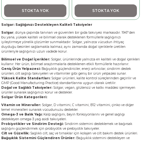
STOKTA YOK
STOKTA YOK
Solgar: Sağlığınızı Destekleyen Kaliteli Takviyeler
Solgar
, dünya çapında tanınan ve güvenilen bir gıda takviyesi markasıdır. 1947'den
bu yana, yüksek kaliteli ve bilimsel olarak desteklenen formüllerle sağlığınızı
iyileştirmeye yönelik çözümler sunmaktadır. Solgar, yalnızca vücudun ihtiyaç
duyduğu besinleri sağlamakla kalmaz, aynı zamanda doğal içeriklerle üretilen
ürünleriyle sağlığınızı uzun vadede korur.
Bilimsel ve Doğal İçerikler:
Solgar, ürünlerinde yalnızca en kaliteli ve doğal içerikleri
kullanır. Her ürün, bilimsel araştırmalarla desteklenen etkili formüllerle hazırlanır.
Geniş Ürün Yelpazesi:
Bağışıklık güçlendiriciler, enerji artırıcılar, sindirim destek
ürünleri, cilt sağlığı takviyeleri ve vitaminler gibi geniş bir ürün yelpazesi sunar.
Yüksek Kalite Standartları:
Solgar ürünleri, kalite kontrol süreçlerinden geçirilir ve
GMP (Good Manufacturing Practice) standartlarına uygun olarak üretilir.
Doğal ve Sağlıklı Takviyeler:
Solgar, vegan, glütensiz ve katkı maddesi içermeyen
ürünler sunarak sağlığınızı korur ve destekler.
Solgar Ürün Kategorileri:
Vitamin ve Mineraller:
Solgar, D vitamini, C vitamini, B12 vitamini, çinko ve diğer
temel mineralleri sunarak vücudunuzu destekler.
Omega-3 ve Balık Yağı:
Kalp sağlığını, beyin fonksiyonlarını ve genel sağlığı
destekleyen omega-3 yağ asidi takviyeleri.
Probiyotikler ve Sindirim Desteği:
Sindirim sistemini desteklemek ve bağırsak
sağlığını güçlendirmek için probiyotik ve prebiyotik takviyeler.
Cilt ve Güzellik:
Sağlıklı cilt, saç ve tırnaklar için kolajen ve cilt bakım destek ürünleri.
Bağışıklık Sistemini Güçlendiren Ürünler:
Bağışıklık sistemini destekleyen ve