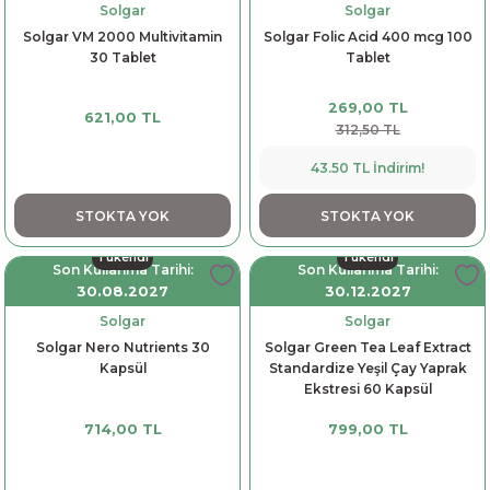
Solgar
Solgar
Solgar VM 2000 Multivitamin
Solgar Folic Acid 400 mcg 100
30 Tablet
Tablet
269,00 TL
621,00 TL
312,50 TL
43.50 TL İndirim!
STOKTA YOK
STOKTA YOK
Tükendi
Tükendi
Son Kullanma Tarihi:
Son Kullanma Tarihi:
30.08.2027
30.12.2027
Solgar
Solgar
Solgar Nero Nutrients 30
Solgar Green Tea Leaf Extract
Kapsül
Standardize Yeşil Çay Yaprak
Ekstresi 60 Kapsül
714,00 TL
799,00 TL