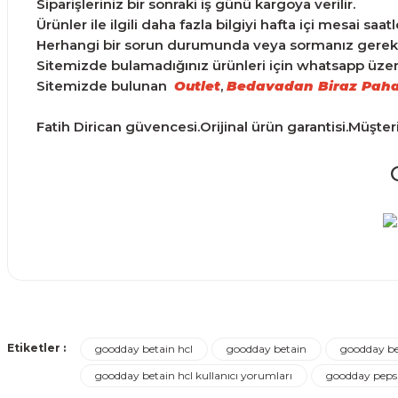
Siparişleriniz bir sonraki iş günü kargoya verilir.
Ürünler ile ilgili daha fazla bilgiyi hafta içi mesai saa
Herhangi bir sorun durumunda veya sormanız gereken 
Sitemizde bulamadığınız ürünleri için whatsapp üzerin
Sitemizde bulunan
Outlet
,
Bedavadan Biraz Paha
Fatih Dirican güvencesi.Orijinal ürün garantisi.Müşter
Ürünler ertesi günü elime ulaştı.
Bu ürünün fiyat bilgisi, resim, ürün açıklamalarında ve d
Görüş ve önerileriniz için teşekkür ederiz.
Turgay Baki | 30/06/2026
Etiketler :
goodday betain hcl
goodday betain
goodday be
Ürün resmi kalitesiz, bozuk veya görüntülenemiyor.
goodday betain hcl kullanıcı yorumları
goodday peps
Turgay Baki | 30/06/2026
Ürün açıklamasında eksik bilgiler bulunuyor.