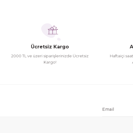
Ürün bilgilerinde hatalar bulunuyor.
İhtiyaç doğrultusunda alış veriş yapıyorum tavsiye 
Ürün fiyatı diğer sitelerden daha pahalı.
Hamit Çakıcı | 15/04/2026
Bu ürüne benzer farklı alternatifler olmalı.
herşey yolunda hiç sıkıntı yaşamadım 2. gün elimde 
Ücretsiz Kargo
A
Hamit Çakıcı | 15/04/2026
2000 TL ve üzeri siparişlerinizde Ücretsiz
Haftaiçi saa
Kargo!
çok iyi ve dürüst esnaf
Hamit Çakıcı | 15/04/2026
Güzel etkili ve mükemmel kargo paketleme
mehmet Polat | 14/02/2026
Çok memnun kaldım