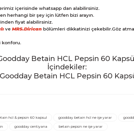
tlerimiz içerisinde whatsapp dan alabilirsiniz.
herhangi bir şey için lütfen bizi arayın.
den fiyat alabilirsiniz.
lı
ve
MRS.Dirican
bölümleri dikkatinizi çekebilir.Göz atm
i konforu.
Goodday Betain HCL Pepsin 60 Kapsü
İçindekiler:
iğer konularda yetersiz gördüğünüz noktaları öneri formunu kulla
Ürün hakkında henüz soru sorulmamış.
Bu ürüne ilk yorumu siz yapın!
tain hcl & pepsin 60 kapsul
goodday betain hcl ne işe yarar
goodda
Yorum Yaz
Soru Sor
in
goodday centiyana
betain pepsin ne işe yarar