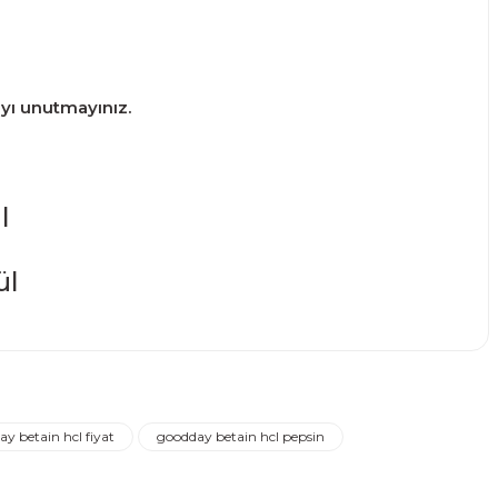
ayı unutmayınız.
l
narak tarafımıza iletebilirsiniz.
y betain hcl fiyat
goodday betain hcl pepsin