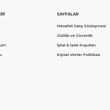
ERİ
SAYFALAR
erim.
Mesafeli Satış Sözleşmesi
Gizlilik ve Güvenlik
tum
İptal & İade Koşulları
u
Kişisel Veriler Politikası