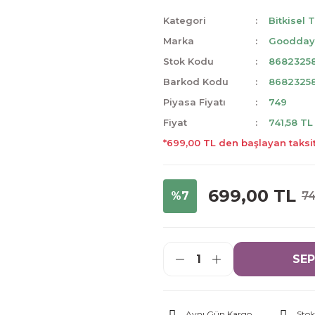
Kategori
Bitkisel 
Marka
Goodda
Stok Kodu
8682325
Barkod Kodu
8682325
Piyasa Fiyatı
749
Fiyat
741,58 TL
*699,00 TL den başlayan taksit
699,00 TL
%7
74
SEP
Aynı Gün Kargo
Stok