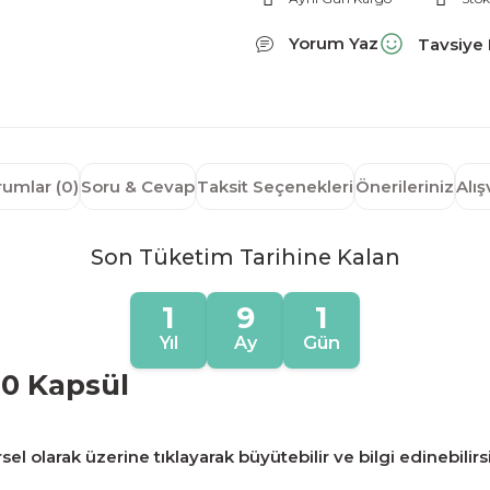
Yorum Yaz
Tavsiye 
rumlar (0)
Soru & Cevap
Taksit Seçenekleri
Önerileriniz
Alı
Son Tüketim Tarihine Kalan
1
9
1
Yıl
Ay
Gün
0 Kapsül
sel olarak üzerine tıklayarak büyütebilir ve bilgi edinebilirs