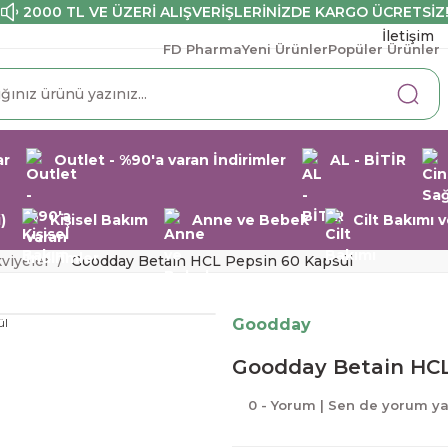
2000 TL VE ÜZERİ ALIŞVERİŞLERİNİZDE KARGO ÜCRETSİZ
İletişim
FD Pharma
Yeni Ürünler
Popüler Ürünler
ar
Outlet - %90'a varan İndirimler
AL - BİTİR
)
Kişisel Bakım
Anne ve Bebek
Cilt Bakımı
kviyeler
Goodday Betain HCL Pepsin 60 Kapsül
Goodday
Goodday Betain HCL
0 - Yorum | Sen de yorum y