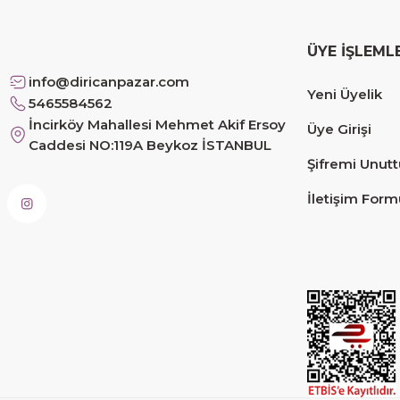
Safiye Kutlu | 10/12/2025
ÜYE İŞLEML
Siteye üyelik gayet kolay, güvenli ödeme, hızlı gönd
info@diricanpazar.com
Yeni Üyelik
Fahrettin Vural | 11/11/2025
5465584562
İncirköy Mahallesi Mehmet Akif Ersoy
Üye Girişi
Caddesi NO:119A Beykoz İSTANBUL
sorunsuz elime ulaştı teşekkürler
Şifremi Unut
Sinem YILMAZ | 06/11/2025
İletişim Form
sorunsuz hızlı elime ulaştı.
Sinem YILMAZ | 06/11/2025
Deneyimini Paylaş