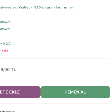
Takviyeler
,
Outlet - %90'a varan İndirimler
y
885429
885429
 + KDV
lerle!
9,00 TL
ETE EKLE
HEMEN AL
tan Teslim