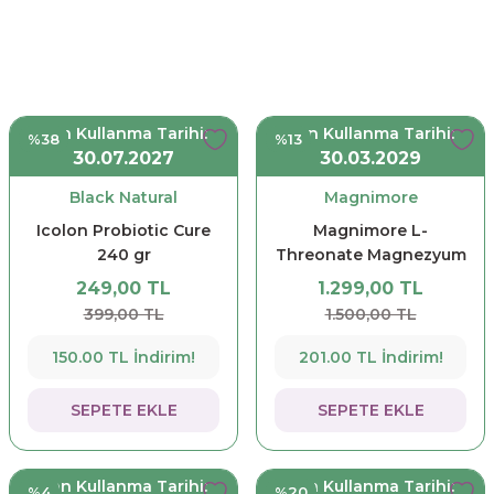
Son Kullanma Tarihi:
Son Kullanma Tarihi:
%38
%13
30.07.2027
30.03.2029
Black Natural
Magnimore
Icolon Probiotic Cure
Magnimore L-
240 gr
Threonate Magnezyum
Takviye Edici Gıda 90
249,00 TL
1.299,00 TL
Kapsül
399,00 TL
1.500,00 TL
150.00 TL İndirim!
201.00 TL İndirim!
SEPETE EKLE
SEPETE EKLE
Son Kullanma Tarihi:
Son Kullanma Tarihi:
%4
%20