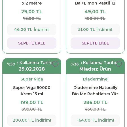
x 2 metre
Bal+Limon Pastil 12
Drops
29,00 TL
49,00 TL
75,00 TL
100,00 TL
46.00 TL İndirim!
51.00 TL İndirim!
SEPETE EKLE
SEPETE EKLE
Son Kullanma Tarihi:
Son Kullanma Tarihi:
%50
%36
29.02.2028
Miadsız Ürün
Super Viga
Diadermine
Super Viga 50000
Diadermine Naturally
Krem 15 ml
Bio Me Rahatlatıcı Yüz
Yıkama Köpüğü 150 ml
199,00 TL
286,00 TL
399,00 TL
450,00 TL
200.00 TL İndirim!
164.00 TL İndirim!