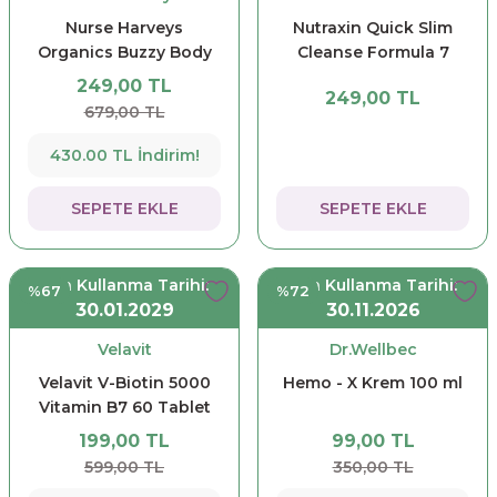
Nurse Harveys
Nutraxin Quick Slim
Organics Buzzy Body
Cleanse Formula 7
Sprey 175 ml
Detox 14 Tablet
249,00 TL
249,00 TL
679,00 TL
430.00 TL İndirim!
SEPETE EKLE
SEPETE EKLE
Son Kullanma Tarihi:
Son Kullanma Tarihi:
%67
%72
30.01.2029
30.11.2026
Velavit
Dr.Wellbec
Velavit V-Biotin 5000
Hemo - X Krem 100 ml
Vitamin B7 60 Tablet
199,00 TL
99,00 TL
599,00 TL
350,00 TL