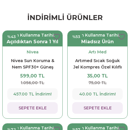
İNDİRİMLİ ÜRÜNLER
Son Kullanma Tarihi:
Son Kullanma Tarihi:
%43
%53
Açıldıktan Sonra 1 Yıl
Miadsız Ürün
Nivea
Artı Med
Nivea Sun Koruma &
Artımed Sıcak Soğuk
Nem SPF30+ Güneş
Jel Kompres Özel Kılıflı
Spreyi 200 ml
13x13 cm
599,00 TL
35,00 TL
1.056,00 TL
75,00 TL
457.00 TL İndirim!
40.00 TL İndirim!
SEPETE EKLE
SEPETE EKLE
Son Kullanma Tarihi:
Son Kullanma Tarihi:
%72
%57