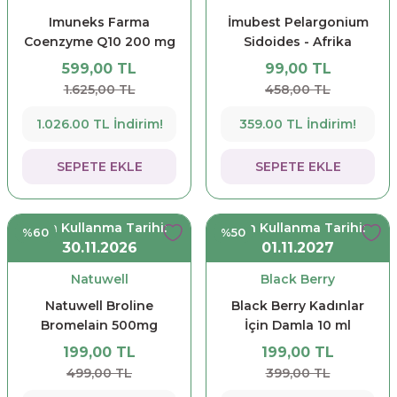
Imuneks Farma
İmubest Pelargonium
Coenzyme Q10 200 mg
Sidoides - Afrika
30 Kapsül
Sardunyası Damla 50
599,00 TL
99,00 TL
ml
1.625,00 TL
458,00 TL
1.026.00 TL İndirim!
359.00 TL İndirim!
SEPETE EKLE
SEPETE EKLE
Son Kullanma Tarihi:
Son Kullanma Tarihi:
%60
%50
30.11.2026
01.11.2027
Natuwell
Black Berry
Natuwell Broline
Black Berry Kadınlar
Bromelain 500mg
İçin Damla 10 ml
Takviye Edici Gıda 30
199,00 TL
199,00 TL
Kapsül
499,00 TL
399,00 TL