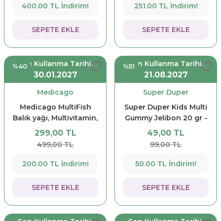
400.00 TL İndirim!
251.00 TL İndirim!
SEPETE EKLE
SEPETE EKLE
Son Kullanma Tarihi:
Son Kullanma Tarihi:
%40
%51
30.01.2027
21.08.2027
Medicago
Super Duper
Medicago MultiFish
Super Duper Kids Multi
Balık yağı, Multivitamin,
Gummy Jelibon 20 gr -
Çinko içeren Takviye
10 Adet
299,00 TL
49,00 TL
Edici Gıda 150 ml -
499,00 TL
99,00 TL
Kutusuz
200.00 TL İndirim!
50.00 TL İndirim!
SEPETE EKLE
SEPETE EKLE