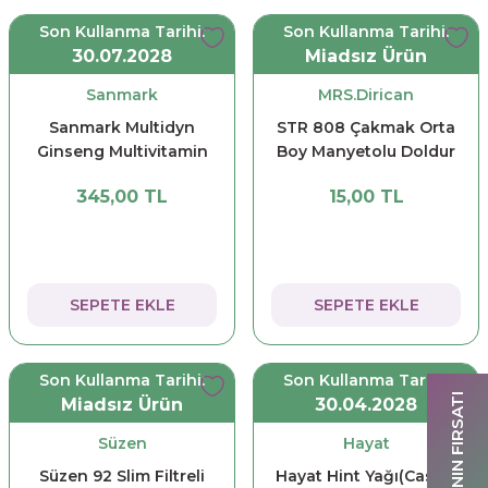
Son Kullanma Tarihi:
Son Kullanma Tarihi:
30.07.2028
Miadsız Ürün
Sanmark
MRS.Dirican
Sanmark Multidyn
STR 808 Çakmak Orta
Ginseng Multivitamin
Boy Manyetolu Doldur
Tablet 30'lu
Kullan
345,00 TL
15,00 TL
SEPETE EKLE
SEPETE EKLE
Son Kullanma Tarihi:
Son Kullanma Tarihi:
HAFTANIN FIRSATI
Miadsız Ürün
30.04.2028
Süzen
Hayat
Süzen 92 Slim Filtreli
Hayat Hint Yağı(Castor