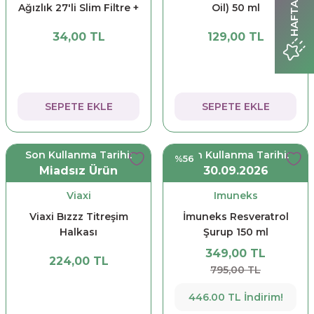
Ağızlık 27'li Slim Filtre +
Oil) 50 ml
6 Süper Slim Aparatı
34,00 TL
129,00 TL
SEPETE EKLE
SEPETE EKLE
Son Kullanma Tarihi:
Son Kullanma Tarihi:
%56
Miadsız Ürün
30.09.2026
Viaxi
Imuneks
Viaxi Bızzz Titreşim
İmuneks Resveratrol
Halkası
Şurup 150 ml
349,00 TL
224,00 TL
795,00 TL
446.00 TL İndirim!