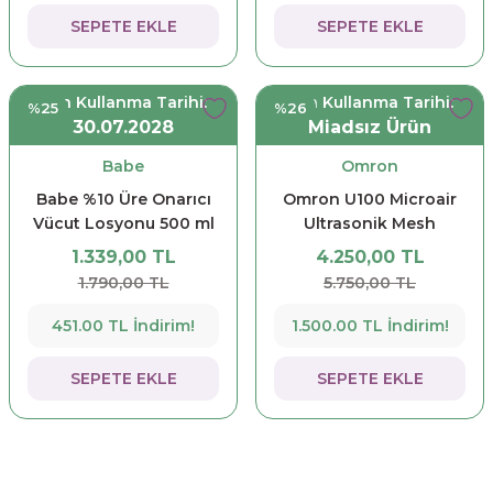
SEPETE EKLE
SEPETE EKLE
Son Kullanma Tarihi:
Son Kullanma Tarihi:
%25
%26
30.07.2028
Miadsız Ürün
Babe
Omron
Babe %10 Üre Onarıcı
Omron U100 Microair
Vücut Losyonu 500 ml
Ultrasonik Mesh
Nebulizatör Sessiz
1.339,00 TL
4.250,00 TL
1.790,00 TL
5.750,00 TL
451.00 TL İndirim!
1.500.00 TL İndirim!
SEPETE EKLE
SEPETE EKLE