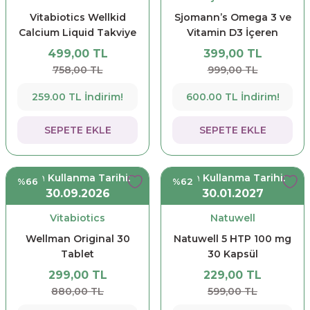
Vitabiotics Wellkid
Sjomann’s Omega 3 ve
Calcium Liquid Takviye
Vitamin D3 İçeren
Edici Gıda 150 ml
Takviye Edici Gıda 30
499,00 TL
399,00 TL
Adet Çiğnenebilir Jel
758,00 TL
999,00 TL
Form
259.00 TL İndirim!
600.00 TL İndirim!
SEPETE EKLE
SEPETE EKLE
Son Kullanma Tarihi:
Son Kullanma Tarihi:
%66
%62
30.09.2026
30.01.2027
Vitabiotics
Natuwell
Wellman Original 30
Natuwell 5 HTP 100 mg
Tablet
30 Kapsül
299,00 TL
229,00 TL
880,00 TL
599,00 TL