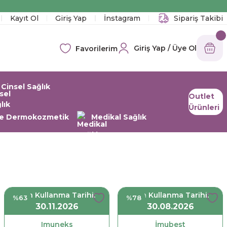
!
Kayıt Ol
Giriş Yap
İnstagram
Sipariş Takibi
Giriş Yap / Üye Ol
Favorilerim
Cinsel Sağlık
Outlet
Ürünleri
 ve Dermokozmetik
Medikal Sağlık
Son Kullanma Tarihi:
Son Kullanma Tarihi:
%63
%78
30.11.2026
30.08.2026
Imuneks
İmubest