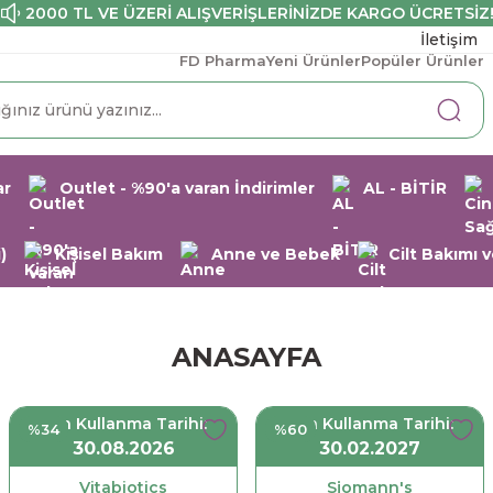
2000 TL VE ÜZERİ ALIŞVERİŞLERİNİZDE KARGO ÜCRETSİZ
İletişim
FD Pharma
Yeni Ürünler
Popüler Ürünler
ar
Outlet - %90'a varan İndirimler
AL - BİTİR
)
Kişisel Bakım
Anne ve Bebek
Cilt Bakımı
ANASAYFA
Son Kullanma Tarihi:
Son Kullanma Tarihi:
%34
%60
30.08.2026
30.02.2027
Vitabiotics
Sjomann's