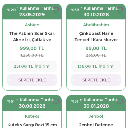
Son Kullanma Tarihi:
Son Kullanma Tarihi:
%20
%58
23.05.2029
30.10.2028
Asbien
Abdiibrahim
The Asbien Scar Skar,
Çinkopast Nane
Akne İzi, Çatlak ve
Zencefil Kara Mürver
İşlem Sonrası Cilt
Pastil 12'li
999,00 TL
99,00 TL
Onarıcı Krem 50 ml
1.250,00 TL
235,00 TL
251.00 TL İndirim!
136.00 TL İndirim!
SEPETE EKLE
SEPETE EKLE
Son Kullanma Tarihi:
Son Kullanma Tarihi:
%61
%51
30.08.2028
30.01.2028
Kuteks
Jenbol
Kuteks Sargı Bezi 15 cm
Jenbol Defence