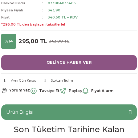
Barkod Kodu
033984033405
dorant
arantili
K vitamini
Pekmez-Bal-Macun
Piyasa Fiyatı
343,90
Fiyat
340,50 TL + KDV
ıvı
nı
Pastiller
Propolis-Arı ve Ürünleri
*295,00 TL den başlayan taksitlerle!
Sporcu Takviyeleri
Quercetin
295,00 TL
%14
343,90 TL
Resveratrol
GELİNCE HABER VER
ve Bebek Malzemeleri
Sirke
Aynı Gün Kargo
Stoktan Teslim
Tatlandırıcılar
Yorum Yaz
Tavsiye Et
Paylaş
Fiyat Alarmı
Ürün Bilgisi
Son Tüketim Tarihine Kalan