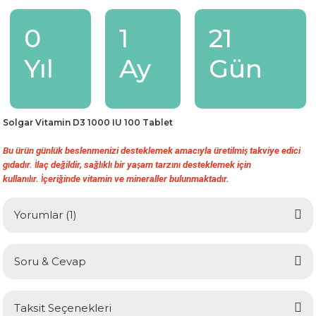
0
1
21
Yıl
Ay
Gün
Solgar Vitamin D3 1000 IU 100 Tablet
Bu ürün günlük beslenmenizi desteklemek amac
yla üretilmi
takviye edici
ı
ş
g
dad
r.
laç de
ildir, sa
l
kl
bir ya
am tarz
n
desteklemek için
ı
ı
İ
ğ
ğ
ı
ı
ş
ı
ı
kullan
l
r.
çeri
inde vitamin ve mineraller bulunmaktad
r.
ı
ı
İ
ğ
ı
Yorumlar (1)
Soru & Cevap
Kullanım şekli
Taksit Seçenekleri