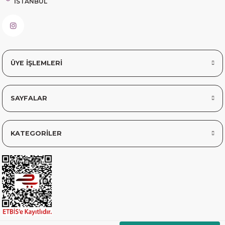
İSTANBUL
Fahrettin Vural | 11/11/2025
799,00 TL
sorunsuz elime ulaştı teşekkürler
Sinem YILMAZ | 06/11/2025
STOKTA YOK
ÜYE İŞLEMLERİ
Tükendi
sorunsuz hızlı elime ulaştı.
Son Kullanma Tarihi:
30.08.2026
Sinem YILMAZ | 06/11/2025
SAYFALAR
Abdiibrahim
Youplus Vitamin D3 400IU Oral Sprey 20 ml - 150 puf - 450 Damla
Deneyimini Paylaş
Diğer yorumları göster
KATEGORİLER
99,00 TL
180,00 TL
81.00 TL İndirim!
STOKTA YOK
Tükendi
Son Kullanma Tarihi: