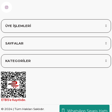
sorunsuz elime ulaştı teşekkürler
Sinem YILMAZ | 06/11/2025
ÜYE İŞLEMLERİ
sorunsuz hızlı elime ulaştı.
Sinem YILMAZ | 06/11/2025
SAYFALAR
Deneyimini Paylaş
Diğer yorumları göster
KATEGORİLER
© 2024 | Tüm Hakları Saklıdır.
WhatsApp Sipariş Hattı