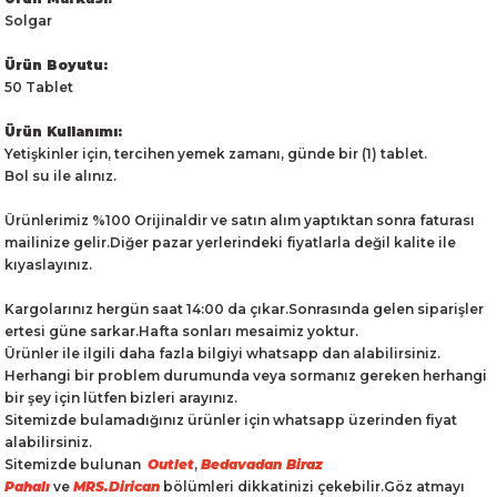
Solgar
Ürün Boyutu:
50 Tablet
Ürün Kullanımı:
Yetişkinler için, tercihen yemek zamanı, günde bir (1) tablet.
Bol su ile alınız.
Ürünlerimiz %100 Orijinaldir ve satın alım yaptıktan sonra faturası
mailinize gelir.Diğer pazar yerlerindeki fiyatlarla değil kalite ile
kıyaslayınız.
Kargolarınız hergün saat 14:00 da çıkar.Sonrasında gelen siparişler
ertesi güne sarkar.Hafta sonları mesaimiz yoktur.
Ürünler ile ilgili daha fazla bilgiyi whatsapp dan alabilirsiniz.
Herhangi bir problem durumunda veya sormanız gereken herhangi
bir şey için lütfen bizleri arayınız.
Sitemizde bulamadığınız ürünler için whatsapp üzerinden fiyat
alabilirsiniz.
Sitemizde bulunan
Outlet
,
Bedavadan Biraz
Pahalı
ve
MRS.Dirican
bölümleri dikkatinizi çekebilir.Göz atmayı