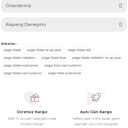
Önerileriniz
Soru Sor
Bu ürünün fiyat bilgisi, resim, ürün açıklamalarında ve diğer
Alışveriş Deneyimi
konularda yetersiz gördüğünüz noktaları öneri formunu
kullanarak tarafımıza iletebilirsiniz.
Görüş ve önerileriniz için teşekkür ederiz.
Ürünler ertesi günü elime ulaştı.
Etiketler :
Turgay Baki | 30/06/2026
solgar folate
solgar folate ne işe yarar
solgar folate 400
Ürün resmi kalitesiz, bozuk veya görüntülenemiyor.
solgar folate metafolin
solgar folate fiyat
solgar folate metafolin ne işe yarar
Ürün açıklamasında eksik bilgiler bulunuyor.
solgar folate kullananlar
solgar folat nasıl kullanılır
Turgay Baki | 30/06/2026
Ürün bilgilerinde hatalar bulunuyor.
solgar folate nasıl kullanılır
solgar folat kullananlar
Ürün fiyatı diğer sitelerden daha pahalı.
İhtiyaç doğrultusunda alış veriş
Bu ürüne benzer farklı alternatifler olmalı.
yapıyorum tavsiye ederim
Hamit Çakıcı | 15/04/2026
Ücretsiz Kargo
Aynı Gün Kargo
herşey yolunda hiç sıkıntı
2000 TL ve üzeri siparişlerinizde
Haftaiçi saat 14:00'a kadar gelen
yaşamadım 2. gün elimde oldu
Ücretsiz Kargo!
siparişler Aynı Gün Kargoda!
Gönder
siparşlerim