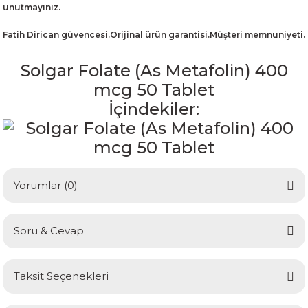
unutmayınız.
Fatih Dirican güvencesi.Orijinal ürün garantisi.Müşteri memnuniyeti.
Solgar Folate (As Metafolin) 400
mcg 50 Tablet
İçindekiler:
Yorumlar (0)
Soru & Cevap
Bu ürüne ilk yorumu siz yapın!
Taksit Seçenekleri
Yorum Yaz
Ürün hakkında henüz soru sorulmamış.