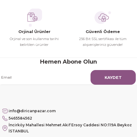
Hamit Çakıcı | 15/04/2026
çok iyi ve dürüst esnaf
Orjinal Ürünler
Güvenli Ödeme
Hamit Çakıcı | 15/04/2026
Orjinal ve son kullanma tarihi
256 Bit SSL sertifikası ile tüm
belirtilen ürünler
alışverişleriniz güvende!
Güzel etkili ve mükemmel kargo
paketleme
Hemen Abone Olun
mehmet Polat | 14/02/2026
KAYDET
Çok memnun kaldım
Safiye Kutlu | 10/12/2025
info@diricanpazar.com
Siteye üyelik gayet kolay,
5465584562
güvenli ödeme, hızlı gönderim.
İncirköy Mahallesi Mehmet Akif Ersoy Caddesi NO:119A Beykoz
Fahrettin Vural | 11/11/2025
İSTANBUL