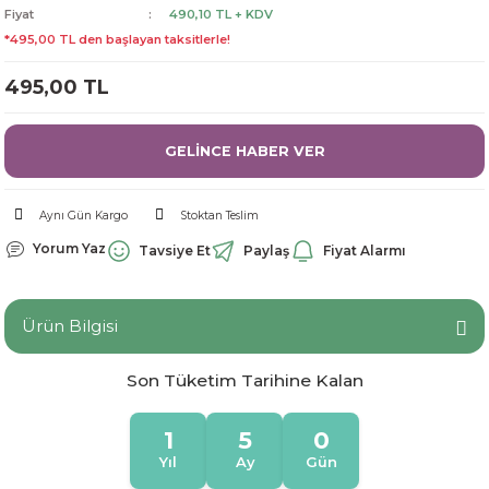
Fiyat
490,10 TL + KDV
dorant
arantili
K vitamini
Pekmez-Bal-Macun
*495,00 TL den başlayan taksitlerle!
ıvı
nı
Pastiller
Propolis-Arı ve Ürünleri
495,00 TL
Sporcu Takviyeleri
Quercetin
GELİNCE HABER VER
Resveratrol
Aynı Gün Kargo
Stoktan Teslim
ve Bebek Malzemeleri
Sirke
Yorum Yaz
Tavsiye Et
Paylaş
Fiyat Alarmı
Tatlandırıcılar
Ürün Bilgisi
Son Tüketim Tarihine Kalan
1
5
0
Yıl
Ay
Gün