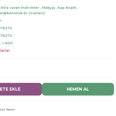
%90'a varan İndirimler
,
Makyaj
,
Kaş-Kirpik
,
an(Ekonomik Ev Ürünleri)
h
176272
176272
L + KDV
lerle!
ETE EKLE
HEMEN AL
tan Teslim