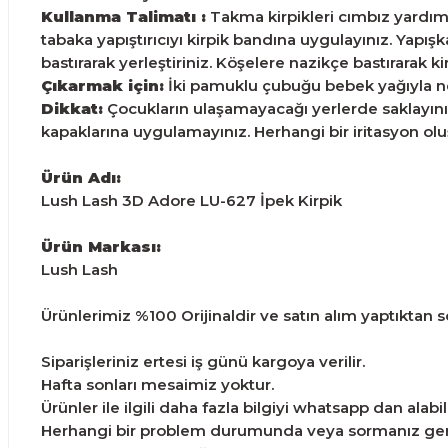
Kullanma Talimatı :
Takma kirpikleri cımbız yardımıy
tabaka yapıştırıcıyı kirpik bandına uygulayınız. Yapış
bastırarak yerleştiriniz. Köşelere nazikçe bastırarak 
Çıkarmak için:
İki pamuklu çubuğu bebek yağıyla neml
Dikkat:
Çocukların ulaşamayacağı yerlerde saklayınız.
kapaklarına uygulamayınız. Herhangi bir iritasyon o
Ürün Adı:
Lush Lash 3D Adore LU-627 İpek Kirpik
Ürün Markası:
Lush Lash
Ürünlerimiz %100 Orijinaldir ve satın alım yaptıktan son
Siparişleriniz ertesi iş günü kargoya verilir.
Hafta sonları mesaimiz yoktur.
Ürünler ile ilgili daha fazla bilgiyi whatsapp dan alabili
Herhangi bir problem durumunda veya sormanız gereke