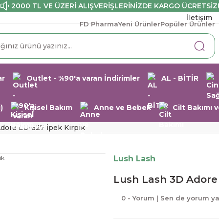
2000 TL VE ÜZERİ ALIŞVERİŞLERİNİZDE KARGO ÜCRETSİZ
İletişim
FD Pharma
Yeni Ürünler
Popüler Ürünler
ar
Outlet - %90'a varan İndirimler
AL - BİTİR
)
Kişisel Bakım
Anne ve Bebek
Cilt Bakımı
dore LU-627 İpek Kirpik
Lush Lash
Lush Lash 3D Adore 
0 - Yorum | Sen de yorum y