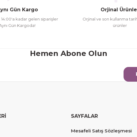
ynı Gün Kargo
Orjinal Ürünle
oldu siparşlerim
t 14:00'a kadar gelen siparişler
Orjinal ve son kullanma tarih
Aynı Gün Kargoda!
ürünler
Gönder
Hemen Abone Olun
ERİ
SAYFALAR
erim.
Mesafeli Satış Sözleşmesi