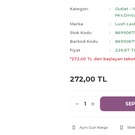
Kategori
Outlet - 
Mrs.Diric
Marka
Lush Las
Stok Kodu
8699067
Barkod Kodu
8699067
Fiyat
226,67 T
*272,00 TL den başlayan taksit
272,00 TL
SEP
Aynı Gün Kargo
Stok