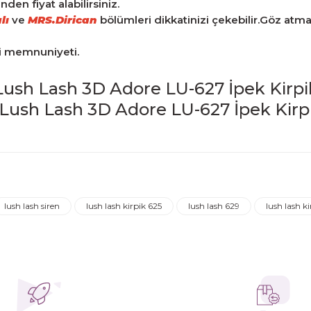
en fiyat alabilirsiniz.
lı
ve
MRS.Dirican
bölümleri dikkatinizi çekebilir.Göz atm
ri memnuniyeti.
Lush Lash 3D Adore LU-627 İpek Kirpi
iğer konularda yetersiz gördüğünüz noktaları öneri formunu kulla
Ürün hakkında henüz soru sorulmamış.
Bu ürüne ilk yorumu siz yapın!
lush lash siren
lush lash kirpik 625
lush lash 629
lush lash k
Yorum Yaz
Soru Sor
ederim