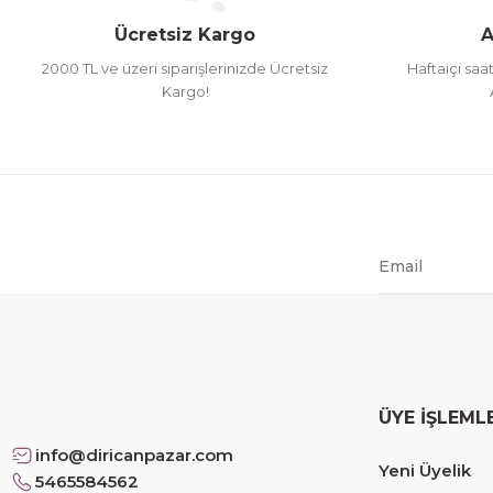
Ücretsiz Kargo
A
herşey yolunda hiç sıkıntı yaşamadım 2. gün elimde 
2000 TL ve üzeri siparişlerinizde Ücretsiz
Haftaiçi saa
Hamit Çakıcı | 15/04/2026
Kargo!
çok iyi ve dürüst esnaf
Hamit Çakıcı | 15/04/2026
Güzel etkili ve mükemmel kargo paketleme
mehmet Polat | 14/02/2026
Çok memnun kaldım
Safiye Kutlu | 10/12/2025
ÜYE İŞLEML
info@diricanpazar.com
Siteye üyelik gayet kolay, güvenli ödeme, hızlı gönd
Yeni Üyelik
5465584562