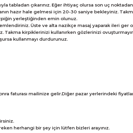
la tabladan çıkarınız. Eğer ihtiyaç olursa son uç noktadan k
kanın hazır hale gelmesi için 20-30 saniye bekleyiniz. Takma
kirpiğin yerleştiğinden emin olunuz.
endiriniz. Üste ve alta nazikçe masaj yaparak ileri ger oyn
 Takma kirpiklerinizi kullanırken gözlerinizi ovuşturmayınız
luşursa kullanmayı durdurunuz.
ra faturası mailinize gelir.Diğer pazar yerlerindeki fiyatlarla
rsiniz.
n herhangi bir şey için lütfen bizleri arayınız.