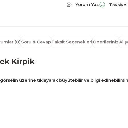
Yorum Yaz
Tavsiye 
rumlar (0)
Soru & Cevap
Taksit Seçenekleri
Önerileriniz
Alı
ek Kirpik
örselin üzerine tıklayarak büyütebilir ve bilgi edinebilirsin