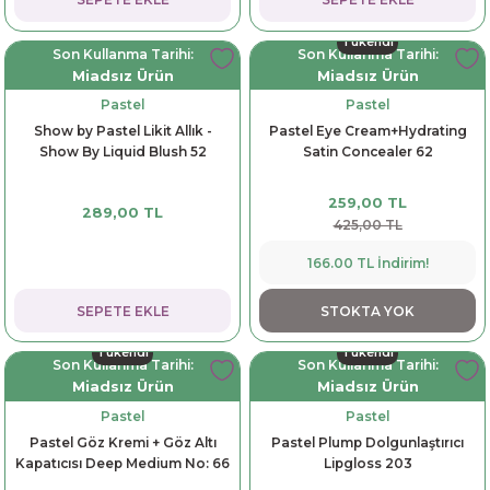
Tükendi
Son Kullanma Tarihi:
Son Kullanma Tarihi:
Miadsız Ürün
Miadsız Ürün
Pastel
Pastel
Show by Pastel Likit Allık -
Pastel Eye Cream+Hydrating
Show By Liquid Blush 52
Satin Concealer 62
259,00 TL
289,00 TL
425,00 TL
166.00 TL İndirim!
SEPETE EKLE
STOKTA YOK
Tükendi
Tükendi
Son Kullanma Tarihi:
Son Kullanma Tarihi:
Miadsız Ürün
Miadsız Ürün
Pastel
Pastel
Pastel Göz Kremi + Göz Altı
Pastel Plump Dolgunlaştırıcı
Kapatıcısı Deep Medium No: 66
Lipgloss 203