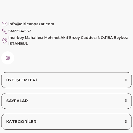
info@diricanpazar.com
5465584562
İncirköy Mahallesi Mehmet Akif Ersoy Caddesi NO:119A Beykoz
İSTANBUL
ÜYE İŞLEMLERİ
SAYFALAR
KATEGORİLER