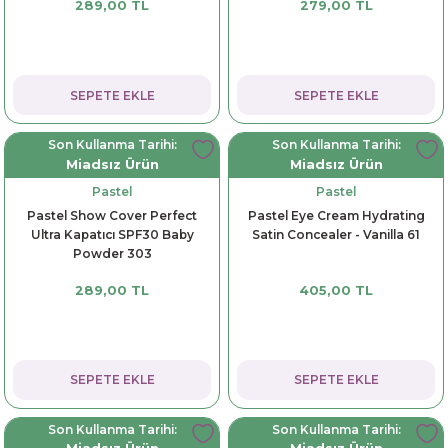
289,00 TL
279,00 TL
dorant
arantili
K vitamini
Pekmez-Bal-Macun
ıvı
nı
Pastiller
Propolis-Arı ve Ürünleri
SEPETE EKLE
SEPETE EKLE
Sporcu Takviyeleri
Quercetin
Son Kullanma Tarihi:
Son Kullanma Tarihi:
Miadsız Ürün
Miadsız Ürün
Resveratrol
Pastel
Pastel
Pastel Show Cover Perfect
Pastel Eye Cream Hydrating
ve Bebek Malzemeleri
Sirke
Ultra Kapatıcı SPF30 Baby
Satin Concealer - Vanilla 61
Powder 303
Tatlandırıcılar
289,00 TL
405,00 TL
SEPETE EKLE
SEPETE EKLE
Son Kullanma Tarihi:
Son Kullanma Tarihi: