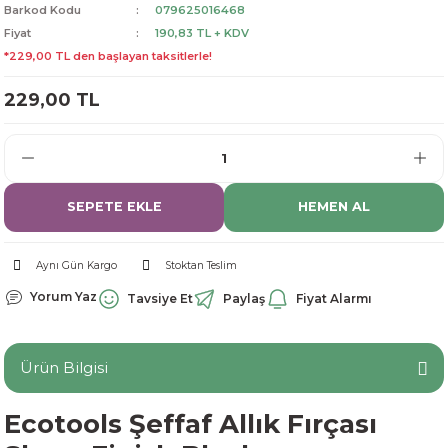
Barkod Kodu
079625016468
dorant
arantili
K vitamini
Pekmez-Bal-Macun
Fiyat
190,83 TL + KDV
*229,00 TL den başlayan taksitlerle!
ıvı
nı
Pastiller
Propolis-Arı ve Ürünleri
229,00 TL
Sporcu Takviyeleri
Quercetin
Resveratrol
SEPETE EKLE
HEMEN AL
ve Bebek Malzemeleri
Sirke
Aynı Gün Kargo
Stoktan Teslim
Tatlandırıcılar
Yorum Yaz
Tavsiye Et
Paylaş
Fiyat Alarmı
Ürün Bilgisi
Ecotools Şeffaf Allık Fırçası