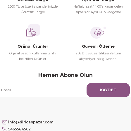
herşey yolunda hiç sıkıntı
2000 TL ve üzeri siparişlerinizde
Haftaiçi saat 14:00'a kadar gelen
yaşamadım 2. gün elimde oldu
Ücretsiz Kargo!
siparişler Aynı Gün Kargoda!
Gönder
siparşlerim
Hamit Çakıcı | 15/04/2026
çok iyi ve dürüst esnaf
Orjinal Ürünler
Güvenli Ödeme
Hamit Çakıcı | 15/04/2026
Orjinal ve son kullanma tarihi
256 Bit SSL sertifikası ile tüm
belirtilen ürünler
alışverişleriniz güvende!
Güzel etkili ve mükemmel kargo
paketleme
Hemen Abone Olun
mehmet Polat | 14/02/2026
KAYDET
Çok memnun kaldım
Safiye Kutlu | 10/12/2025
info@diricanpazar.com
Siteye üyelik gayet kolay,
5465584562
güvenli ödeme, hızlı gönderim.