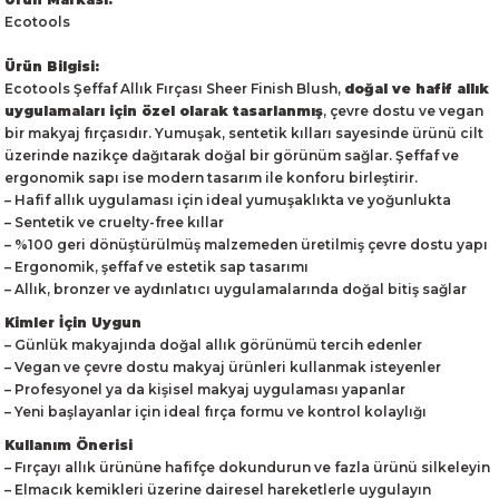
Ecotools
Ürün Bilgisi:
Ecotools Şeffaf Allık Fırçası Sheer Finish Blush,
doğal ve hafif allık
uygulamaları için özel olarak tasarlanmış
, çevre dostu ve vegan
bir makyaj fırçasıdır. Yumuşak, sentetik kılları sayesinde ürünü cilt
üzerinde nazikçe dağıtarak doğal bir görünüm sağlar. Şeffaf ve
ergonomik sapı ise modern tasarım ile konforu birleştirir.
– Hafif allık uygulaması için ideal yumuşaklıkta ve yoğunlukta
– Sentetik ve cruelty-free kıllar
– %100 geri dönüştürülmüş malzemeden üretilmiş çevre dostu yapı
– Ergonomik, şeffaf ve estetik sap tasarımı
– Allık, bronzer ve aydınlatıcı uygulamalarında doğal bitiş sağlar
Kimler İçin Uygun
– Günlük makyajında doğal allık görünümü tercih edenler
– Vegan ve çevre dostu makyaj ürünleri kullanmak isteyenler
– Profesyonel ya da kişisel makyaj uygulaması yapanlar
– Yeni başlayanlar için ideal fırça formu ve kontrol kolaylığı
Kullanım Önerisi
– Fırçayı allık ürününe hafifçe dokundurun ve fazla ürünü silkeleyin
– Elmacık kemikleri üzerine dairesel hareketlerle uygulayın