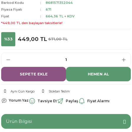
Barkod Kodu
8681571352044
dorant
arantili
K vitamini
Pekmez-Bal-Macun
Piyasa Fiyatı
671
Fiyat
664,36 TL + KDV
ıvı
nı
Pastiller
Propolis-Arı ve Ürünleri
*449,00 TL den başlayan taksitlerle!
Sporcu Takviyeleri
Quercetin
449,00 TL
%33
671,00 TL
Resveratrol
ve Bebek Malzemeleri
Sirke
SEPETE EKLE
HEMEN AL
Tatlandırıcılar
Aynı Gün Kargo
Stoktan Teslim
Yorum Yaz
Tavsiye Et
Paylaş
Fiyat Alarmı
Ürün Bilgisi