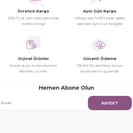
Gönder
siparşlerim
Ücretsiz Kargo
Aynı Gün Kargo
Hamit Çakıcı | 15/04/2026
2000 TL ve üzeri siparişlerinizde
Haftaiçi saat 14:00'a kadar gelen
Ücretsiz Kargo!
siparişler Aynı Gün Kargoda!
çok iyi ve dürüst esnaf
Hamit Çakıcı | 15/04/2026
Güzel etkili ve mükemmel kargo
Orjinal Ürünler
Güvenli Ödeme
paketleme
Orjinal ve son kullanma tarihi
256 Bit SSL sertifikası ile tüm
belirtilen ürünler
alışverişleriniz güvende!
mehmet Polat | 14/02/2026
Hemen Abone Olun
Çok memnun kaldım
Safiye Kutlu | 10/12/2025
KAYDET
Siteye üyelik gayet kolay,
güvenli ödeme, hızlı gönderim.
Fahrettin Vural | 11/11/2025