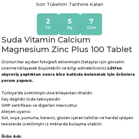
Son Tüketim Tarihine Kalan
2
5
7
Yıl
Ay
Gün
Suda Vitamin Calcium
Magnesium Zinc Plus 100 Tablet
Ürünün her açıdan fotoğrafı eklenmiştir.Detaylar için görselin
üzerine tıklayarak büyütebilir ve bilgi edinebilirsiniz.
Lütfen
alışveriş yaptıktan sonra bize katkıda bulunmak için ürünlere
yorum yapınız.
Türkiye'de üretilmiştir.Ana bileşenleri ithaldir.
İlaç değildir.Gıda takviyesidir.
GMP sertifikası ve diğerleri mevcuttur.
Alerjen uyarısı:
Süt, soya, yumurta, kereviz, gluten içeren tahıllar ve hardal işleyen
tesislerde üretilmiştir.iz miktarda bulaşma olabilir.
Ürün Adı: