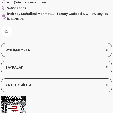
info@diricanpazar.com
5465584562
sorunsuz elime ulaştı teşekkürler
İncirköy Mahallesi Mehmet Akif Ersoy Caddesi NO:119A Beykoz
İSTANBUL
Sinem YILMAZ | 06/11/2025
sorunsuz hızlı elime ulaştı.
Sinem YILMAZ | 06/11/2025
ÜYE İŞLEMLERİ
Deneyimini Paylaş
Diğer yorumları göster
SAYFALAR
KATEGORİLER