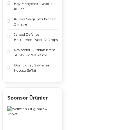
Boy Manyetolu Doldur
Kullan
Kuteks Sargı Bezi 15 cm x
2 metre
Jenbol Defence
Bal+Limon Pastil 12 Drops
Nevacolor Oksidan Krem
30 Volüm %9 50 ml
Günlük İlaç Saklama
Kutusu Şeffaf
Sponsor Ürünler