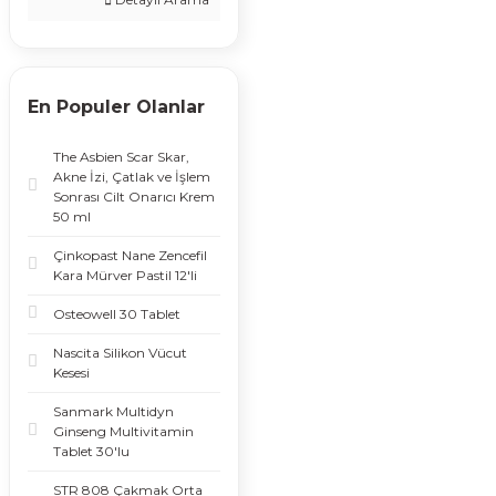
En Populer Olanlar
The Asbien Scar Skar,
Akne İzi, Çatlak ve İşlem
Sonrası Cilt Onarıcı Krem
50 ml
Çinkopast Nane Zencefil
Kara Mürver Pastil 12'li
Osteowell 30 Tablet
Nascita Silikon Vücut
Kesesi
Sanmark Multidyn
Ginseng Multivitamin
Tablet 30'lu
STR 808 Çakmak Orta