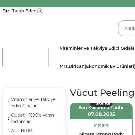
Bizi Takip Edin:
Vitaminler ve Takviye Edici Gıdala
TÜM
KATEGORİLER
Mrs.Dirican(Ekonomik Ev Ürünleri
Vücut Peeling
Vitaminler ve Takviye
Tükendi
Edici Gıdalar
Son Kullanma Tarihi:
07.08.2025
Outlet - %90'a varan
İndirimler
Mjcare
AL - BİTİR
Mjcare Strong Body