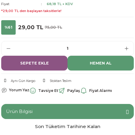
Fiyat
68,18 TL + KDV
dorant
arantili
K vitamini
Pekmez-Bal-Macun
*29,00 TL den başlayan taksitlerle!
ıvı
nı
Pastiller
Propolis-Arı ve Ürünleri
29,00 TL
%61
75,00 TL
Sporcu Takviyeleri
Quercetin
Resveratrol
SEPETE EKLE
HEMEN AL
ve Bebek Malzemeleri
Sirke
Aynı Gün Kargo
Stoktan Teslim
Tatlandırıcılar
Yorum Yaz
Tavsiye Et
Paylaş
Fiyat Alarmı
Ürün Bilgisi
Son Tüketim Tarihine Kalan