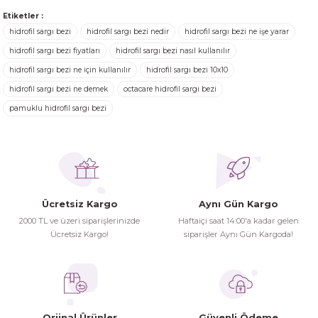
Ürünler ertesi günü elime ulaştı.
Etiketler :
Turgay Baki | 30/06/2026
hidrofil sargı bezi
hidrofil sargı bezi nedir
hidrofil sargı bezi ne işe yarar
Ürün resmi kalitesiz, bozuk veya görüntülenemiyor.
hidrofil sargı bezi fiyatları
hidrofil sargı bezi nasıl kullanılır
Ürün açıklamasında eksik bilgiler bulunuyor.
hidrofil sargı bezi ne için kullanılır
hidrofil sargı bezi 10x10
Turgay Baki | 30/06/2026
Ürün bilgilerinde hatalar bulunuyor.
hidrofil sargı bezi ne demek
octacare hidrofil sargı bezi
Ürün fiyatı diğer sitelerden daha pahalı.
pamuklu hidrofil sargı bezi
İhtiyaç doğrultusunda alış veriş
Bu ürüne benzer farklı alternatifler olmalı.
yapıyorum tavsiye ederim
Hamit Çakıcı | 15/04/2026
herşey yolunda hiç sıkıntı
Ücretsiz Kargo
Aynı Gün Kargo
yaşamadım 2. gün elimde oldu
Gönder
2000 TL ve üzeri siparişlerinizde
Haftaiçi saat 14:00'a kadar gelen
siparşlerim
Ücretsiz Kargo!
siparişler Aynı Gün Kargoda!
Hamit Çakıcı | 15/04/2026
çok iyi ve dürüst esnaf
Hamit Çakıcı | 15/04/2026
Orjinal Ürünler
Güvenli Ödeme