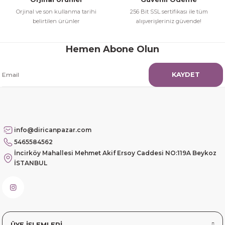
Orjinal ve son kullanma tarihi
256 Bit SSL sertifikası ile tüm
Güzel etkili ve mükemmel kargo
belirtilen ürünler
alışverişleriniz güvende!
paketleme
Hemen Abone Olun
mehmet Polat | 14/02/2026
KAYDET
Çok memnun kaldım
Safiye Kutlu | 10/12/2025
Siteye üyelik gayet kolay,
info@diricanpazar.com
güvenli ödeme, hızlı gönderim.
5465584562
Fahrettin Vural | 11/11/2025
İncirköy Mahallesi Mehmet Akif Ersoy Caddesi NO:119A Beykoz
İSTANBUL
sorunsuz elime ulaştı teşekkürler
Sinem YILMAZ | 06/11/2025
sorunsuz hızlı elime ulaştı.
ÜYE İŞLEMLERİ