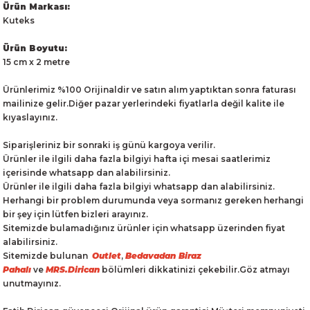
Ürün Markası:
Kuteks
Ürün Boyutu:
15 cm x 2 metre
Ürünlerimiz %100 Orijinaldir ve satın alım yaptıktan sonra faturası
mailinize gelir.Diğer pazar yerlerindeki fiyatlarla değil kalite ile
kıyaslayınız.
Siparişleriniz bir sonraki iş günü kargoya verilir.
Ürünler ile ilgili daha fazla bilgiyi hafta içi mesai saatlerimiz
içerisinde whatsapp dan alabilirsiniz.
Ürünler ile ilgili daha fazla bilgiyi whatsapp dan alabilirsiniz.
Herhangi bir problem durumunda veya sormanız gereken herhangi
bir şey için lütfen bizleri arayınız.
Sitemizde bulamadığınız ürünler için whatsapp üzerinden fiyat
alabilirsiniz.
Sitemizde bulunan
Outlet
,
Bedavadan Biraz
Pahalı
ve
MRS.Dirican
bölümleri dikkatinizi çekebilir.Göz atmayı
unutmayınız.