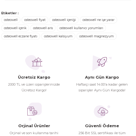
kullanarak tarafımıza iletebilirsiniz.
Görüş ve önerileriniz için teşekkür ederiz.
Ürünler ertesi günü elime ulaştı.
Etiketler :
Turgay Baki | 30/06/2026
osteowell
osteowell fiyat
osteowell içeriği
osteowell ne işe yarar
Ürün resmi kalitesiz, bozuk veya görüntülenemiyor.
osteowell içerik
osteowell aris
osteowell kullanıcı yorumları
Ürün açıklamasında eksik bilgiler bulunuyor.
osteowell eczane fiyatı
osteowell kalsiyum
osteowell magnezyum
Turgay Baki | 30/06/2026
Ürün bilgilerinde hatalar bulunuyor.
Ürün fiyatı diğer sitelerden daha pahalı.
İhtiyaç doğrultusunda alış veriş
Bu ürüne benzer farklı alternatifler olmalı.
yapıyorum tavsiye ederim
Hamit Çakıcı | 15/04/2026
Ücretsiz Kargo
Aynı Gün Kargo
2000 TL ve üzeri siparişlerinizde
Haftaiçi saat 14:00'a kadar gelen
herşey yolunda hiç sıkıntı
Ücretsiz Kargo!
siparişler Aynı Gün Kargoda!
yaşamadım 2. gün elimde oldu
Gönder
siparşlerim
Hamit Çakıcı | 15/04/2026
Orjinal Ürünler
Güvenli Ödeme
çok iyi ve dürüst esnaf
Orjinal ve son kullanma tarihi
256 Bit SSL sertifikası ile tüm