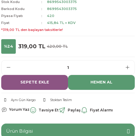
Stok Kodu
8699543003375
dorant
arantili
K vitamini
Pekmez-Bal-Macun
Barkod Kodu
8699543003375
Piyasa Fiyatı
420
Fiyat
415,84 TL + KDV
ıvı
nı
Pastiller
Propolis-Arı ve Ürünleri
*319,00 TL den başlayan taksitlerle!
Sporcu Takviyeleri
Quercetin
319,00 TL
%24
420,00 TL
Resveratrol
ve Bebek Malzemeleri
Sirke
SEPETE EKLE
HEMEN AL
Tatlandırıcılar
Aynı Gün Kargo
Stoktan Teslim
Yorum Yaz
Tavsiye Et
Paylaş
Fiyat Alarmı
Ürün Bilgisi