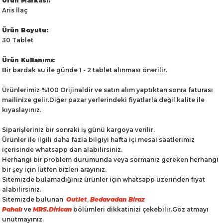
Ürün Markası:
Aris İlaç
Ürün Boyutu:
30 Tablet
Ürün Kullanımı:
Bir bardak su ile günde 1 - 2 tablet alınması önerilir.
Ürünlerimiz %100 Orijinaldir ve satın alım yaptıktan sonra faturası
mailinize gelir.Diğer pazar yerlerindeki fiyatlarla değil kalite ile
kıyaslayınız.
Siparişleriniz bir sonraki iş günü kargoya verilir.
Ürünler ile ilgili daha fazla bilgiyi hafta içi mesai saatlerimiz
içerisinde whatsapp dan alabilirsiniz.
Herhangi bir problem durumunda veya sormanız gereken herhangi
bir şey için lütfen bizleri arayınız.
Sitemizde bulamadığınız ürünler için whatsapp üzerinden fiyat
alabilirsiniz.
Sitemizde bulunan
Outlet
,
Bedavadan Biraz
Pahalı
ve
MRS.Dirican
bölümleri dikkatinizi çekebilir.Göz atmayı
unutmayınız.