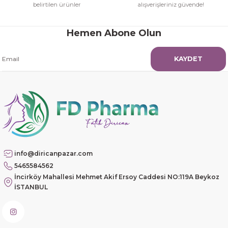
belirtilen ürünler
alışverişleriniz güvende!
Hamit Çakıcı | 15/04/2026
Hemen Abone Olun
Güzel etkili ve mükemmel kargo
paketleme
KAYDET
mehmet Polat | 14/02/2026
Çok memnun kaldım
Safiye Kutlu | 10/12/2025
Siteye üyelik gayet kolay,
güvenli ödeme, hızlı gönderim.
info@diricanpazar.com
Fahrettin Vural | 11/11/2025
5465584562
İncirköy Mahallesi Mehmet Akif Ersoy Caddesi NO:119A Beykoz
İSTANBUL
sorunsuz elime ulaştı teşekkürler
Sinem YILMAZ | 06/11/2025