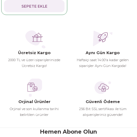
SEPETE EKLE
dorant
arantili
K vitamini
Pekmez-Bal-Macun
ıvı
nı
Pastiller
Propolis-Arı ve Ürünleri
Sporcu Takviyeleri
Quercetin
Ücretsiz Kargo
Aynı Gün Kargo
Resveratrol
2000 TL ve üzeri siparişlerinizde
Haftaiçi saat 14:00'a kadar gelen
Ücretsiz Kargo!
siparişler Aynı Gün Kargoda!
ve Bebek Malzemeleri
Sirke
Tatlandırıcılar
Orjinal Ürünler
Güvenli Ödeme
Orjinal ve son kullanma tarihi
256 Bit SSL sertifikası ile tüm
belirtilen ürünler
alışverişleriniz güvende!
Hemen Abone Olun