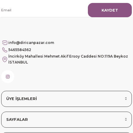
KAYDET
info@diricanpazar.com
5465584562
İncirköy Mahallesi Mehmet Akif Ersoy Caddesi NO:119A Beykoz
İSTANBUL
ÜYE İŞLEMLERİ
SAYFALAR