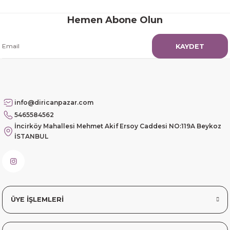
Hemen Abone Olun
KAYDET
info@diricanpazar.com
5465584562
İncirköy Mahallesi Mehmet Akif Ersoy Caddesi NO:119A Beykoz
İSTANBUL
ÜYE İŞLEMLERİ