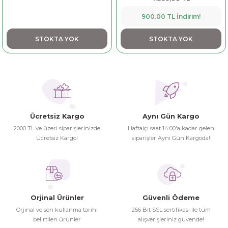
dorant
arantili
K vitamini
Pekmez-Bal-Macun
900.00 TL İndirim!
ıvı
nı
Pastiller
Propolis-Arı ve Ürünleri
STOKTA YOK
STOKTA YOK
Sporcu Takviyeleri
Quercetin
Resveratrol
ve Bebek Malzemeleri
Sirke
Ücretsiz Kargo
Aynı Gün Kargo
2000 TL ve üzeri siparişlerinizde
Haftaiçi saat 14:00'a kadar gelen
Tatlandırıcılar
Ücretsiz Kargo!
siparişler Aynı Gün Kargoda!
Orjinal Ürünler
Güvenli Ödeme
Orjinal ve son kullanma tarihi
256 Bit SSL sertifikası ile tüm
belirtilen ürünler
alışverişleriniz güvende!