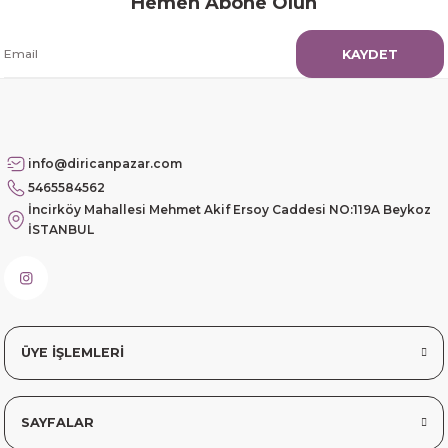
Hemen Abone Olun
KAYDET
info@diricanpazar.com
5465584562
İncirköy Mahallesi Mehmet Akif Ersoy Caddesi NO:119A Beykoz
İSTANBUL
ÜYE İŞLEMLERİ
SAYFALAR