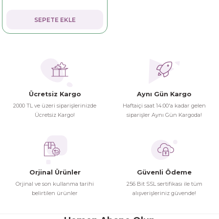
dorant
arantili
K vitamini
Pekmez-Bal-Macun
SEPETE EKLE
ıvı
nı
Pastiller
Propolis-Arı ve Ürünleri
Sporcu Takviyeleri
Quercetin
Resveratrol
Ücretsiz Kargo
Aynı Gün Kargo
2000 TL ve üzeri siparişlerinizde
Haftaiçi saat 14:00'a kadar gelen
ve Bebek Malzemeleri
Sirke
Ücretsiz Kargo!
siparişler Aynı Gün Kargoda!
Tatlandırıcılar
Orjinal Ürünler
Güvenli Ödeme
Orjinal ve son kullanma tarihi
256 Bit SSL sertifikası ile tüm
belirtilen ürünler
alışverişleriniz güvende!