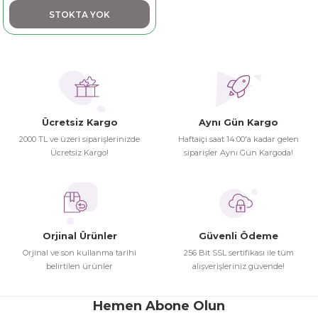
STOKTA YOK
dorant
arantili
K vitamini
Pekmez-Bal-Macun
ıvı
nı
Pastiller
Propolis-Arı ve Ürünleri
Sporcu Takviyeleri
Quercetin
Ücretsiz Kargo
Aynı Gün Kargo
Resveratrol
2000 TL ve üzeri siparişlerinizde
Haftaiçi saat 14:00'a kadar gelen
Ücretsiz Kargo!
siparişler Aynı Gün Kargoda!
ve Bebek Malzemeleri
Sirke
Tatlandırıcılar
Orjinal Ürünler
Güvenli Ödeme
Orjinal ve son kullanma tarihi
256 Bit SSL sertifikası ile tüm
belirtilen ürünler
alışverişleriniz güvende!
Hemen Abone Olun