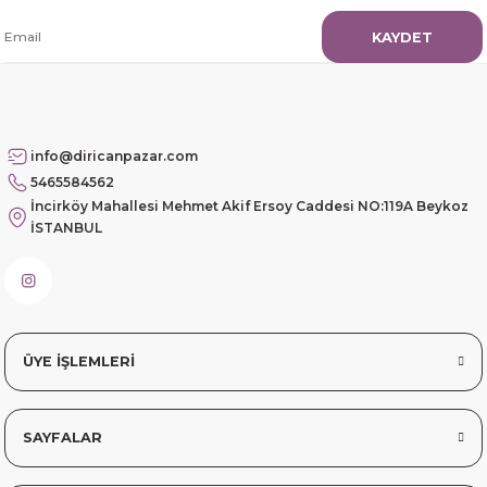
KAYDET
info@diricanpazar.com
5465584562
İncirköy Mahallesi Mehmet Akif Ersoy Caddesi NO:119A Beykoz
İSTANBUL
ÜYE İŞLEMLERİ
SAYFALAR