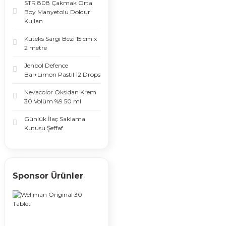
STR 808 Çakmak Orta
Boy Manyetolu Doldur
Kullan
Kuteks Sargı Bezi 15 cm x
2 metre
Jenbol Defence
Bal+Limon Pastil 12 Drops
Nevacolor Oksidan Krem
30 Volüm %9 50 ml
Günlük İlaç Saklama
Kutusu Şeffaf
Sponsor Ürünler