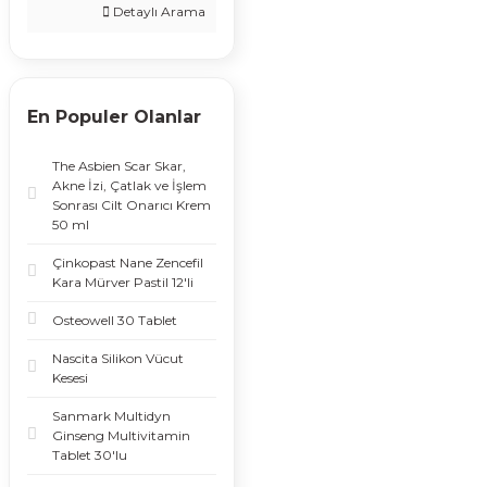
Detaylı Arama
En Populer Olanlar
The Asbien Scar Skar,
Akne İzi, Çatlak ve İşlem
Sonrası Cilt Onarıcı Krem
50 ml
Çinkopast Nane Zencefil
Kara Mürver Pastil 12'li
Osteowell 30 Tablet
Nascita Silikon Vücut
Kesesi
Sanmark Multidyn
Ginseng Multivitamin
Tablet 30'lu