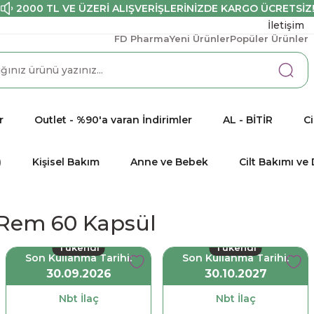
2000 TL VE ÜZERİ ALIŞVERİŞLERİNİZDE KARGO ÜCRETSİZ
İletişim
FD Pharma
Yeni Ürünler
Popüler Ürünler
r
Outlet - %90'a varan İndirimler
AL - BİTİR
Ci
)
Kişisel Bakım
Anne ve Bebek
Cilt Bakımı v
 Rem 60 Kapsül
Tükendi
Tükendi
Son Kullanma Tarihi:
Son Kullanma Tarihi:
30.09.2026
30.10.2027
Nbt İlaç
Nbt İlaç