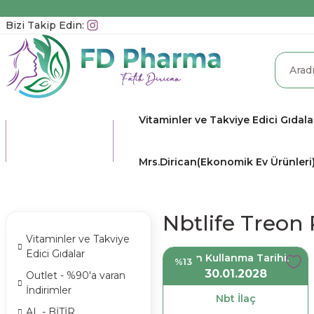
Bizi Takip Edin:
Vitaminler ve Takviye Edici Gıdala
TÜM
KATEGORİLER
Mrs.Dirican(Ekonomik Ev Ürünleri
Nbtlife Treon
Vitaminler ve Takviye
Edici Gıdalar
Son Kullanma Tarihi:
%13
30.01.2028
Outlet - %90'a varan
İndirimler
Nbt İlaç
AL - BİTİR