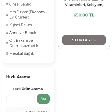
Cinsel Sağlık
Vitaminleri, Seleyum,
Krom ve Çinko İçeren
Mrs.Dirican(Ekonomik
650,00 TL
Takviye Edici Gıda 150
Ev Ürünleri)
ml
Kişisel Bakım
Anne ve Bebek
STOKTA YOK
Cilt Bakımı ve
Dermokozmetik
Medikal Sağlık
Hızlı Arama
Hızlı Ürün Arama
Ara
Detaylı Arama