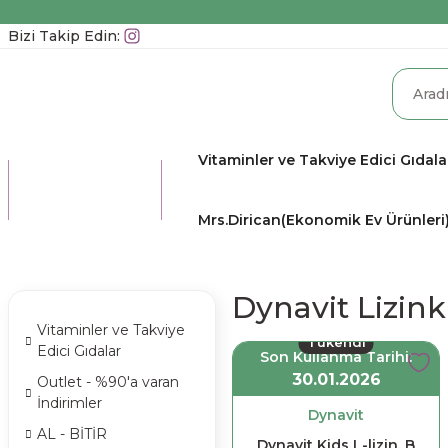
Bizi Takip Edin:
Vitaminler ve Takviye Edici Gıdala
TÜM
KATEGORİLER
Mrs.Dirican(Ekonomik Ev Ürünleri
Dynavit Lizink
Vitaminler ve Takviye
Tükendi
Edici Gıdalar
Son Kullanma Tarihi:
30.01.2026
Outlet - %90'a varan
İndirimler
Dynavit
AL - BİTİR
Dynavit Kids L-lizin, B