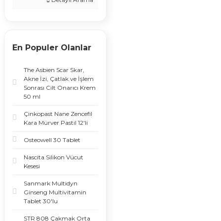
En Populer Olanlar
The Asbien Scar Skar,
Akne İzi, Çatlak ve İşlem
Sonrası Cilt Onarıcı Krem
50 ml
Çinkopast Nane Zencefil
Kara Mürver Pastil 12'li
Osteowell 30 Tablet
Nascita Silikon Vücut
Kesesi
Sanmark Multidyn
Ginseng Multivitamin
Tablet 30'lu
STR 808 Çakmak Orta