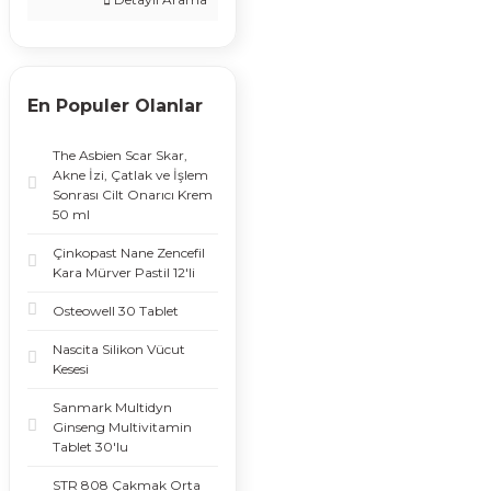
En Populer Olanlar
The Asbien Scar Skar,
Akne İzi, Çatlak ve İşlem
Sonrası Cilt Onarıcı Krem
50 ml
Çinkopast Nane Zencefil
Kara Mürver Pastil 12'li
Osteowell 30 Tablet
Nascita Silikon Vücut
Kesesi
Sanmark Multidyn
Ginseng Multivitamin
Tablet 30'lu
STR 808 Çakmak Orta