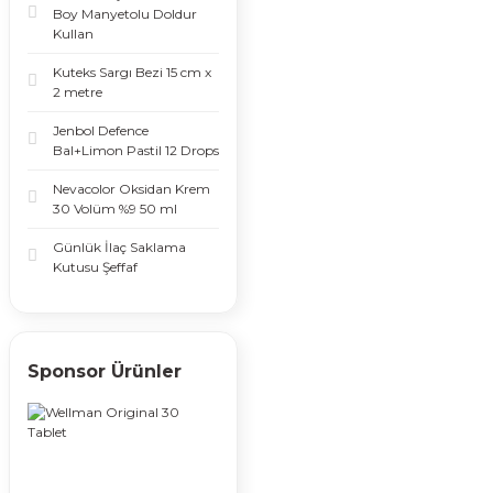
Boy Manyetolu Doldur
Kullan
Kuteks Sargı Bezi 15 cm x
2 metre
Jenbol Defence
Bal+Limon Pastil 12 Drops
Nevacolor Oksidan Krem
30 Volüm %9 50 ml
Günlük İlaç Saklama
Kutusu Şeffaf
Sponsor Ürünler