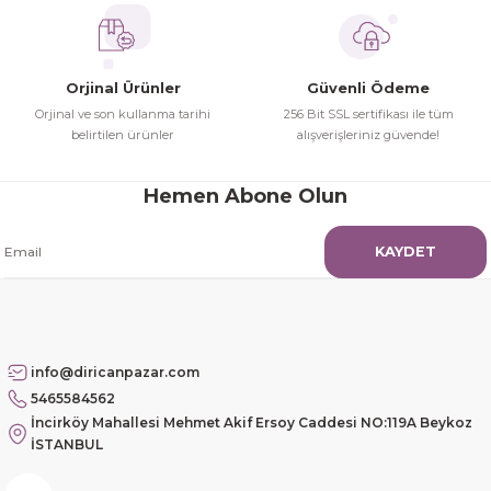
Orjinal Ürünler
Güvenli Ödeme
Orjinal ve son kullanma tarihi
256 Bit SSL sertifikası ile tüm
belirtilen ürünler
alışverişleriniz güvende!
Hemen Abone Olun
KAYDET
info@diricanpazar.com
5465584562
İncirköy Mahallesi Mehmet Akif Ersoy Caddesi NO:119A Beykoz
İSTANBUL