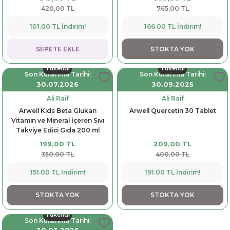
420,00 TL
765,00 TL
dorant
arantili
K vitamini
Pekmez-Bal-Macun
101.00 TL İndirim!
166.00 TL İndirim!
ıvı
nı
Pastiller
Propolis-Arı ve Ürünleri
SEPETE EKLE
STOKTA YOK
Sporcu Takviyeleri
Quercetin
Tükendi
Tükendi
Son Kullanma Tarihi:
Son Kullanma Tarihi:
30.07.2026
30.09.2025
Resveratrol
Ali Raif
Ali Raif
Arwell Kids Beta Glukan
Arwell Quercetin 30 Tablet
ve Bebek Malzemeleri
Sirke
Vitamin ve Mineral İçeren Sıvı
Takviye Edici Gıda 200 ml
Tatlandırıcılar
199,00 TL
209,00 TL
350,00 TL
400,00 TL
151.00 TL İndirim!
191.00 TL İndirim!
STOKTA YOK
STOKTA YOK
Tükendi
Son Kullanma Tarihi: