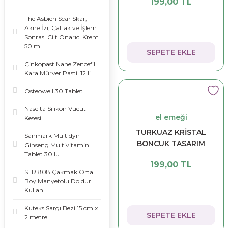
199,00 TL
The Asbien Scar Skar,
Akne İzi, Çatlak ve İşlem
Sonrası Cilt Onarıcı Krem
50 ml
SEPETE EKLE
Çinkopast Nane Zencefil
Kara Mürver Pastil 12'li
Osteowell 30 Tablet
Nascita Silikon Vücut
el emeği
Kesesi
TURKUAZ KRİSTAL
Sanmark Multidyn
BONCUK TASARIM
Ginseng Multivitamin
Tablet 30'lu
KOLYE
199,00 TL
STR 808 Çakmak Orta
Boy Manyetolu Doldur
Kullan
Kuteks Sargı Bezi 15 cm x
SEPETE EKLE
2 metre