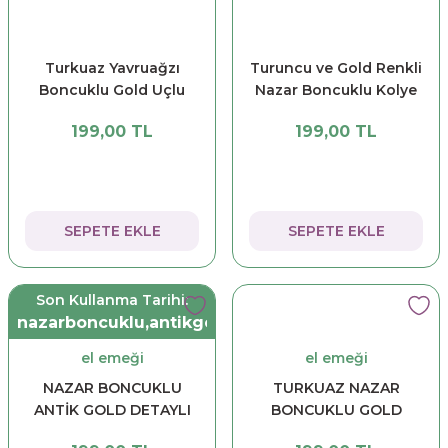
Turkuaz Yavruağzı
Turuncu ve Gold Renkli
Boncuklu Gold Uçlu
Nazar Boncuklu Kolye
Kolye
199,00 TL
199,00 TL
SEPETE EKLE
SEPETE EKLE
Son Kullanma Tarihi:
nazarboncuklu,antikgold,detaylı,kolye,nazar,takı,a
el emeği
el emeği
NAZAR BONCUKLU
TURKUAZ NAZAR
ANTİK GOLD DETAYLI
BONCUKLU GOLD
KOLYE
KOLYE