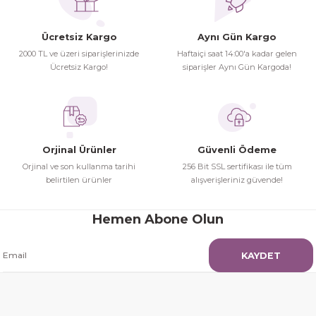
Hamit Çakıcı | 15/04/2026
Ücretsiz Kargo
Aynı Gün Kargo
herşey yolunda hiç sıkıntı
2000 TL ve üzeri siparişlerinizde
Haftaiçi saat 14:00'a kadar gelen
yaşamadım 2. gün elimde oldu
Ücretsiz Kargo!
siparişler Aynı Gün Kargoda!
Gönder
siparşlerim
Hamit Çakıcı | 15/04/2026
çok iyi ve dürüst esnaf
Orjinal Ürünler
Güvenli Ödeme
Hamit Çakıcı | 15/04/2026
Orjinal ve son kullanma tarihi
256 Bit SSL sertifikası ile tüm
belirtilen ürünler
alışverişleriniz güvende!
Güzel etkili ve mükemmel kargo
paketleme
Hemen Abone Olun
mehmet Polat | 14/02/2026
KAYDET
Çok memnun kaldım
Safiye Kutlu | 10/12/2025