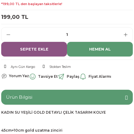
*199,00 TL den başlayan taksitlerle!
dorant
arantili
K vitamini
Pekmez-Bal-Macun
199,00 TL
ıvı
nı
Pastiller
Propolis-Arı ve Ürünleri
Sporcu Takviyeleri
Quercetin
SEPETE EKLE
HEMEN AL
Resveratrol
ve Bebek Malzemeleri
Sirke
Aynı Gün Kargo
Stoktan Teslim
Yorum Yaz
Tavsiye Et
Paylaş
Fiyat Alarmı
Tatlandırıcılar
Ürün Bilgisi
KADIN SU YEŞİLİ GOLD DETAYLI ÇELİK TASARIM KOLYE
45cm+10cm gold uzatma zinciri