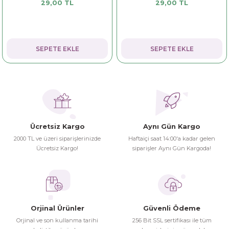
29,00 TL
29,00 TL
dorant
arantili
K vitamini
Pekmez-Bal-Macun
ıvı
nı
Pastiller
Propolis-Arı ve Ürünleri
SEPETE EKLE
SEPETE EKLE
Sporcu Takviyeleri
Quercetin
Resveratrol
ve Bebek Malzemeleri
Sirke
Ücretsiz Kargo
Aynı Gün Kargo
Tatlandırıcılar
2000 TL ve üzeri siparişlerinizde
Haftaiçi saat 14:00'a kadar gelen
Ücretsiz Kargo!
siparişler Aynı Gün Kargoda!
Orjinal Ürünler
Güvenli Ödeme
Orjinal ve son kullanma tarihi
256 Bit SSL sertifikası ile tüm