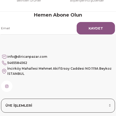
belirtilen ürünler
alışverişleriniz güvende!
Hemen Abone Olun
KAYDET
info@diricanpazar.com
5465584562
İncirköy Mahallesi Mehmet Akif Ersoy Caddesi NO:119A Beykoz
İSTANBUL
ÜYE İŞLEMLERİ