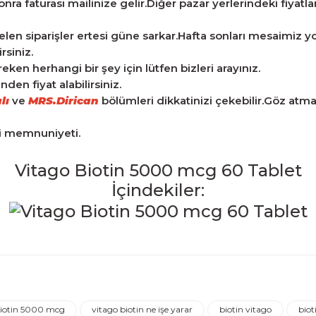
ra faturası mailinize gelir.Diğer pazar yerlerindeki fiyatlarla
len siparişler ertesi güne sarkar.Hafta sonları mesaimiz yo
rsiniz.
n herhangi bir şey için lütfen bizleri arayınız.
en fiyat alabilirsiniz.
lı
ve
MRS.Dirican
bölümleri dikkatinizi çekebilir.Göz atm
ri memnuniyeti.
Vitago Biotin 5000 mcg 60 Tablet
İçindekiler:
iğer konularda yetersiz gördüğünüz noktaları öneri formunu kulla
Ürün hakkında henüz soru sorulmamış.
Bu ürüne ilk yorumu siz yapın!
biotin 5000 mcg
vitago biotin ne işe yarar
biotin vitago
bio