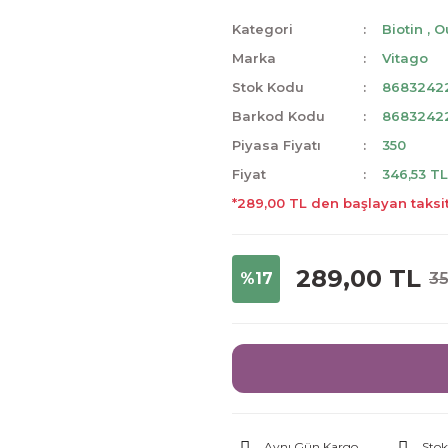
Kategori
Biotin
,
O
Marka
Vitago
Stok Kodu
8683242
Barkod Kodu
8683242
Piyasa Fiyatı
350
Fiyat
346,53 T
*289,00 TL den başlayan taksit
289,00 TL
%17
35
Aynı Gün Kargo
Stok