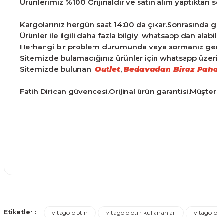
Ürünlerimiz %100 Orijinaldir ve satın alım yaptıktan son
Kargolarınız hergün saat 14:00 da çıkar.Sonrasında ge
Ürünler ile ilgili daha fazla bilgiyi whatsapp dan alabili
Herhangi bir problem durumunda veya sormanız gereke
Sitemizde bulamadığınız ürünler için whatsapp üzerind
Sitemizde bulunan
Outlet
,
Bedavadan Biraz Paha
Fatih Dirican güvencesi.Orijinal ürün garantisi.Müşte
Ürünler ertesi günü elime ulaştı.
Bu ürünün fiyat bilgisi, resim, ürün açıklamalarında ve d
Görüş ve önerileriniz için teşekkür ederiz.
Turgay Baki | 30/06/2026
Etiketler :
vitago biotin
vitago biotin kullananlar
vitago 