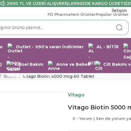
2000 TL VE ÜZERİ ALIŞVERİŞLERİNİZDE KARGO ÜCRETSİZ
İletişim
FD Pharma
Yeni Ürünler
Popüler Ürünler
ar
Outlet - %90'a varan İndirimler
AL - BİTİR
)
Kişisel Bakım
Anne ve Bebek
Cilt Bakımı
Biotin
Vitago Biotin 5000 mcg 60 Tablet
Vitago
Vitago Biotin 5000 
0 - Yorum | Sen de yorum y