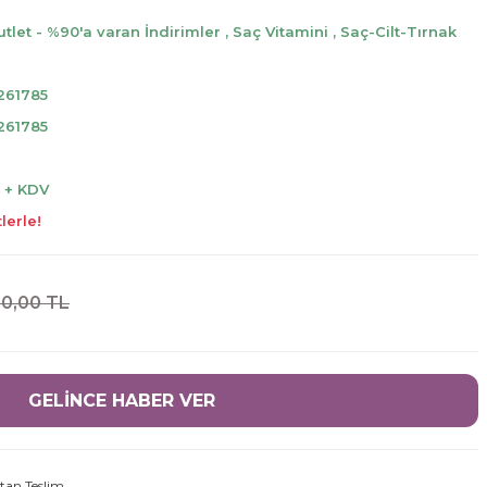
utlet - %90'a varan İndirimler
,
Saç Vitamini
,
Saç-Cilt-Tırnak
261785
261785
L + KDV
lerle!
0,00 TL
GELİNCE HABER VER
tan Teslim