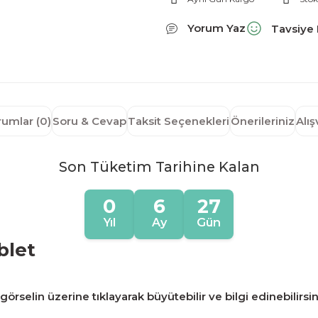
Yorum Yaz
Tavsiye 
rumlar (0)
Soru & Cevap
Taksit Seçenekleri
Önerileriniz
Alı
Son Tüketim Tarihine Kalan
0
6
27
Yıl
Ay
Gün
blet
örselin üzerine tıklayarak büyütebilir ve bilgi edinebilirsin