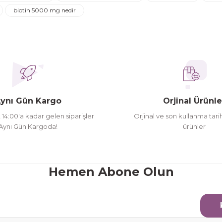
Yorum Yaz
Soru Sor
biotin 5000 mg nedir
ederim
oldu siparşlerim
ynı Gün Kargo
Orjinal Ürünle
t 14:00'a kadar gelen siparişler
Orjinal ve son kullanma tarih
Aynı Gün Kargoda!
ürünler
Gönder
Hemen Abone Olun