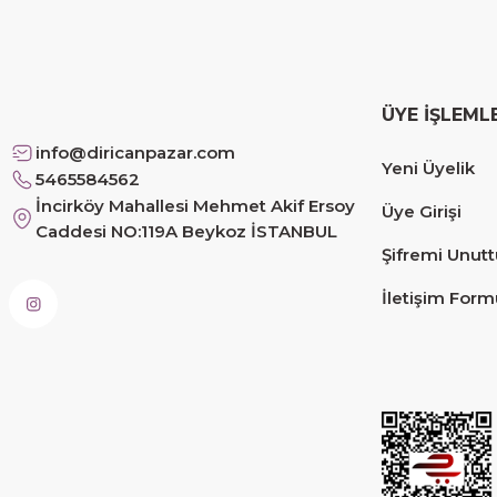
Çok memnun kaldım
Safiye Kutlu | 10/12/2025
ÜYE İŞLEML
Siteye üyelik gayet kolay, güvenli ödeme, hızlı gönd
info@diricanpazar.com
Yeni Üyelik
Fahrettin Vural | 11/11/2025
5465584562
İncirköy Mahallesi Mehmet Akif Ersoy
Üye Girişi
Caddesi NO:119A Beykoz İSTANBUL
sorunsuz elime ulaştı teşekkürler
Şifremi Unut
Sinem YILMAZ | 06/11/2025
İletişim Form
sorunsuz hızlı elime ulaştı.
Sinem YILMAZ | 06/11/2025
Deneyimini Paylaş