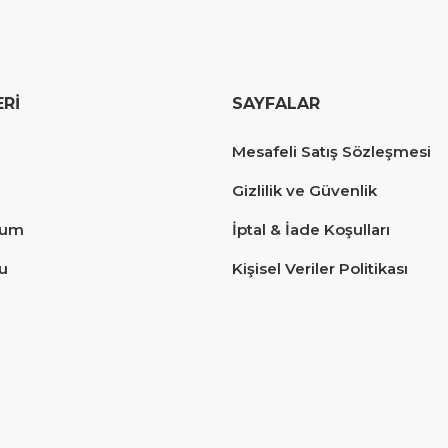
ERİ
SAYFALAR
erim.
Mesafeli Satış Sözleşmesi
Gizlilik ve Güvenlik
tum
İptal & İade Koşulları
u
Kişisel Veriler Politikası