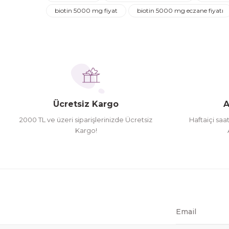
Ürün resmi kalitesiz, bozuk veya görüntülenemiyor.
biotin 5000 mg fiyat
biotin 5000 mg eczane fiyatı
Turgay Baki | 30/06/2026
Ürün açıklamasında eksik bilgiler bulunuyor.
Ürün bilgilerinde hatalar bulunuyor.
İhtiyaç doğrultusunda alış veriş yapıyorum tavsiye 
Ürün fiyatı diğer sitelerden daha pahalı.
Hamit Çakıcı | 15/04/2026
Bu ürüne benzer farklı alternatifler olmalı.
herşey yolunda hiç sıkıntı yaşamadım 2. gün elimde 
Ücretsiz Kargo
A
Hamit Çakıcı | 15/04/2026
2000 TL ve üzeri siparişlerinizde Ücretsiz
Haftaiçi saa
Kargo!
çok iyi ve dürüst esnaf
Hamit Çakıcı | 15/04/2026
Güzel etkili ve mükemmel kargo paketleme
mehmet Polat | 14/02/2026