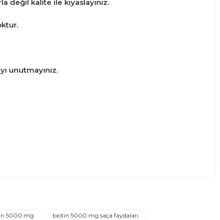
 değil kalite ile kıyaslayınız.
ktur.
ayı unutmayınız.
narak tarafımıza iletebilirsiniz.
tin 5000 mg
biotin 5000 mg saça faydaları