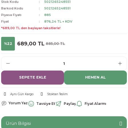
Stok Kodu
5021265248551
dorant
arantili
K vitamini
Pekmez-Bal-Macun
Barkod Kodu
5021265248551
Piyasa Fiyatı
885
Fiyat
876,24 TL + KDV
ıvı
nı
Pastiller
Propolis-Arı ve Ürünleri
*689,00 TL den başlayan taksitlerle!
Sporcu Takviyeleri
Quercetin
689,00 TL
%22
885,00 TL
Resveratrol
ve Bebek Malzemeleri
Sirke
SEPETE EKLE
HEMEN AL
Tatlandırıcılar
Aynı Gün Kargo
Stoktan Teslim
Yorum Yaz
Tavsiye Et
Paylaş
Fiyat Alarmı
Ürün Bilgisi