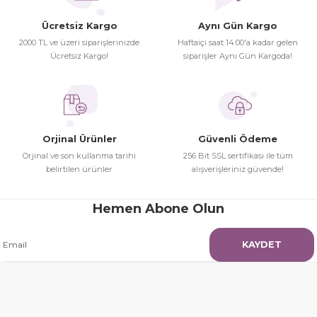
Ücretsiz Kargo
Aynı Gün Kargo
herşey yolunda hiç sıkıntı
2000 TL ve üzeri siparişlerinizde
Haftaiçi saat 14:00'a kadar gelen
yaşamadım 2. gün elimde oldu
Ücretsiz Kargo!
siparişler Aynı Gün Kargoda!
Gönder
siparşlerim
Hamit Çakıcı | 15/04/2026
çok iyi ve dürüst esnaf
Orjinal Ürünler
Güvenli Ödeme
Hamit Çakıcı | 15/04/2026
Orjinal ve son kullanma tarihi
256 Bit SSL sertifikası ile tüm
belirtilen ürünler
alışverişleriniz güvende!
Güzel etkili ve mükemmel kargo
paketleme
Hemen Abone Olun
mehmet Polat | 14/02/2026
KAYDET
Çok memnun kaldım
Safiye Kutlu | 10/12/2025