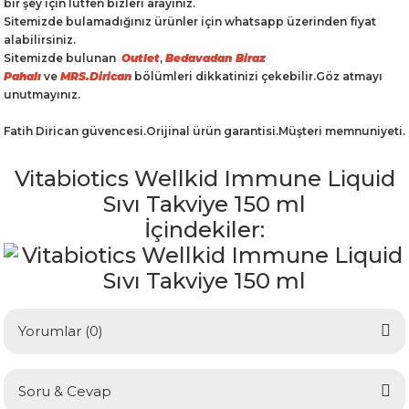
bir şey için lütfen bizleri arayınız.
Sitemizde bulamadığınız ürünler için whatsapp üzerinden fiyat
alabilirsiniz.
Sitemizde bulunan
Outlet
,
Bedavadan Biraz
Pahalı
ve
MRS.Dirican
bölümleri dikkatinizi çekebilir.Göz atmayı
unutmayınız.
Fatih Dirican güvencesi.Orijinal ürün garantisi.Müşteri memnuniyeti.
Vitabiotics Wellkid Immune Liquid
Sıvı Takviye 150 ml
İçindekiler:
Yorumlar (0)
Soru & Cevap
Bu ürüne ilk yorumu siz yapın!