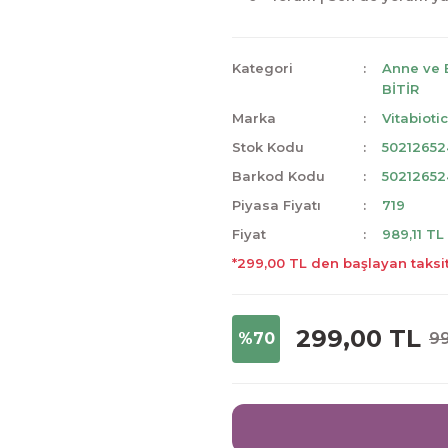
Kategori
Anne ve
BİTİR
Marka
Vitabioti
Stok Kodu
5021265
Barkod Kodu
5021265
Piyasa Fiyatı
719
Fiyat
989,11 TL
*299,00 TL den başlayan taksit
299,00 TL
%70
99