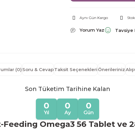
Aynı Gün Kargo
Stok
Yorum Yaz
Tavsiye 
rumlar (0)
Soru & Cevap
Taksit Seçenekleri
Önerileriniz
Alı
Son Tüketim Tarihine Kalan
0
0
0
Yıl
Ay
Gün
t-Feeding Omega3 56 Tablet ve 2