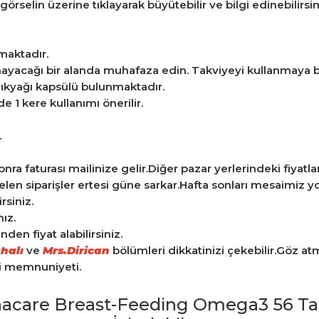
örselin üzerine tıklayarak büyütebilir ve bilgi edinebilirsin
maktadır.
amayacağı bir alanda muhafaza edin. Takviyeyi kullanmaya 
alıkyağı kapsülü bulunmaktadır.
1 kere kullanımı önerilir.
.
ra faturası mailinize gelir.Diğer pazar yerlerindeki fiyatlarla
len siparişler ertesi güne sarkar.Hafta sonları mesaimiz yo
rsiniz.
ız.
en fiyat alabilirsiniz.
halı
ve
Mrs.Dirican
bölümleri dikkatinizi çekebilir.Göz a
ri memnuniyeti.
gnacare Breast-Feeding Omega3 56 Tab