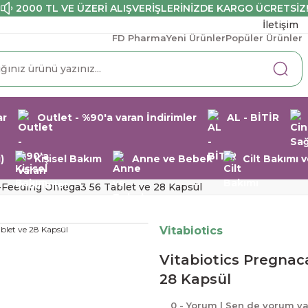
2000 TL VE ÜZERİ ALIŞVERİŞLERİNİZDE KARGO ÜCRETSİZ
İletişim
FD Pharma
Yeni Ürünler
Popüler Ürünler
ar
Outlet - %90'a varan İndirimler
AL - BİTİR
)
Kişisel Bakım
Anne ve Bebek
Cilt Bakımı
t-Feeding Omega3 56 Tablet ve 28 Kapsül
Vitabiotics
Vitabiotics Pregna
28 Kapsül
0 - Yorum | Sen de yorum y