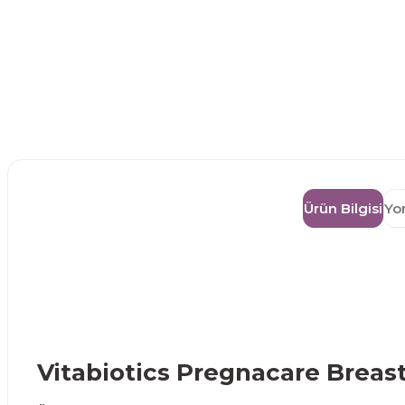
Ürün Bilgisi
Yo
Vitabiotics Pregnacare Breas