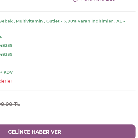
 Bebek
,
Multivitamin
,
Outlet - %90'a varan İndirimler
,
AL -
cs
248339
248339
 + KDV
lerle!
9,00 TL
GELİNCE HABER VER