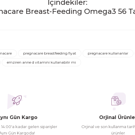
İçindekiler:
iğer konularda yetersiz gördüğünüz noktaları öneri formunu kulla
Ürün hakkında henüz soru sorulmamış.
Bu ürüne ilk yorumu siz yapın!
gnacare
pregnacare breastfeeding fiyat
pregnacare kullananlar
Yorum Yaz
Soru Sor
emziren anne d vitamini kullanabilir mi
ederim
oldu siparşlerim
ynı Gün Kargo
Orjinal Ürünle
t 14:00'a kadar gelen siparişler
Orjinal ve son kullanma tarih
Aynı Gün Kargoda!
ürünler