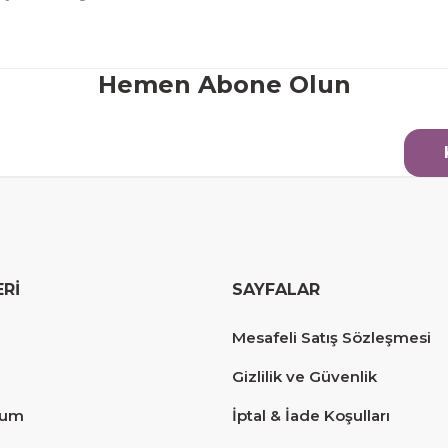
Gönder
Hemen Abone Olun
ERİ
SAYFALAR
erim.
Mesafeli Satış Sözleşmesi
Gizlilik ve Güvenlik
tum
İptal & İade Koşulları