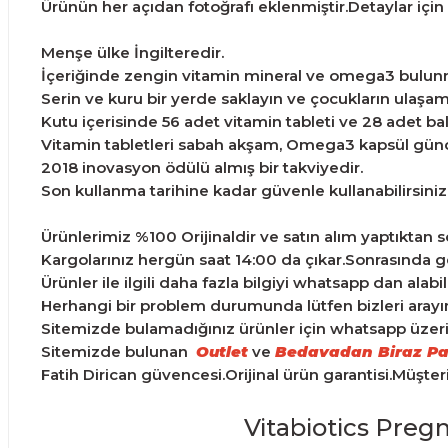
Ürünün her açıdan fotoğrafı eklenmiştir.Detaylar için g
Menşe ülke İngilteredir.
İçeriğinde zengin vitamin mineral ve omega3 bulun
Serin ve kuru bir yerde saklayın ve çocukların ulaş
Kutu içerisinde 56 adet vitamin tableti ve 28 adet b
Vitamin tabletleri sabah akşam, Omega3 kapsül günde 
2018 inovasyon ödülü almış bir takviyedir.
Son kullanma tarihine kadar güvenle kullanabilirsiniz
Ürünlerimiz %100 Orijinaldir ve satın alım yaptıktan son
Kargolarınız hergün saat 14:00 da çıkar.Sonrasında ge
Ürünler ile ilgili daha fazla bilgiyi whatsapp dan alabili
Herhangi bir problem durumunda lütfen bizleri arayın
Sitemizde bulamadığınız ürünler için whatsapp üzerind
Sitemizde bulunan
Outlet
ve
Bedavadan Biraz Pa
Fatih Dirican güvencesi.Orijinal ürün garantisi.Müşte
Vitabiotics Pre