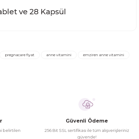
narak tarafımıza iletebilirsiniz.
pregnacare fiyat
anne vitamini
emziren anne vitamini
r
Güvenli Ödeme
i belirtilen
256 Bit SSL sertifikası ile tüm alışverişleriniz
güvende!