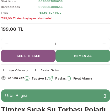
Stok Kodu
8698683010656
dorant
arantili
K vitamini
Pekmez-Bal-Macun
Barkod Kodu
8698683010656
Fiyat
165,83 TL + KDV
*199,00 TL den başlayan taksitlerle!
ıvı
nı
Pastiller
Propolis-Arı ve Ürünleri
199,00 TL
Sporcu Takviyeleri
Quercetin
Resveratrol
ve Bebek Malzemeleri
Sirke
SEPETE EKLE
HEMEN AL
Tatlandırıcılar
Aynı Gün Kargo
Stoktan Teslim
Yorum Yaz
Tavsiye Et
Paylaş
Fiyat Alarmı
Ürün Bilgisi
Timtex Sıcak Su Torbası Polarlı