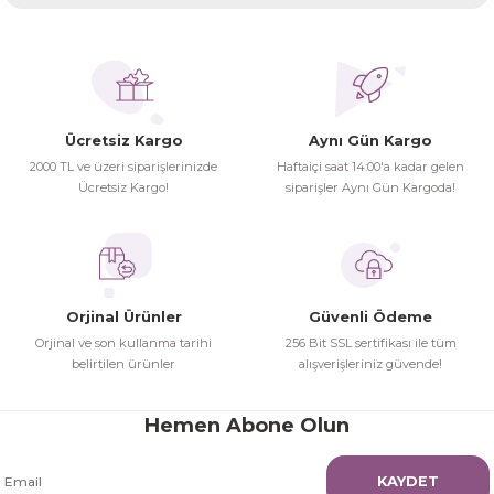
kullanarak tarafımıza iletebilirsiniz.
Görüş ve önerileriniz için teşekkür ederiz.
Ürünler ertesi günü elime ulaştı.
Turgay Baki | 30/06/2026
Ürün resmi kalitesiz, bozuk veya görüntülenemiyor.
Ürün açıklamasında eksik bilgiler bulunuyor.
Ücretsiz Kargo
Aynı Gün Kargo
Turgay Baki | 30/06/2026
Ürün bilgilerinde hatalar bulunuyor.
2000 TL ve üzeri siparişlerinizde
Haftaiçi saat 14:00'a kadar gelen
Ürün fiyatı diğer sitelerden daha pahalı.
Ücretsiz Kargo!
siparişler Aynı Gün Kargoda!
İhtiyaç doğrultusunda alış veriş
Bu ürüne benzer farklı alternatifler olmalı.
yapıyorum tavsiye ederim
Hamit Çakıcı | 15/04/2026
Orjinal Ürünler
Güvenli Ödeme
herşey yolunda hiç sıkıntı
Orjinal ve son kullanma tarihi
256 Bit SSL sertifikası ile tüm
yaşamadım 2. gün elimde oldu
belirtilen ürünler
alışverişleriniz güvende!
Gönder
siparşlerim
Hamit Çakıcı | 15/04/2026
Hemen Abone Olun
çok iyi ve dürüst esnaf
KAYDET