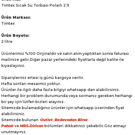
Timtex Sıcak Su Torbası Polarlı 2 lt
Ürün Markası:
Timtex
Ürün Boyutu:
2 litre
Ürünlerimiz %100 Orijinaldir ve satın alım yaptıktan sonra faturası
mailinize gelir.Diğer pazar yerlerindeki fiyatlarla değil kalite ile
kıyaslayınız.
Siparişleriniz ertesi iş günü kargoya verilir.
Hafta sonları mesaimiz yoktur.
Ürünler ile ilgili daha fazla bilgiyi whatsapp dan alabilirsiniz.
Herhangi bir problem durumunda veya sormanız gereken herhangi
bir şey için lütfen bizleri arayınız.
Sitemizde bulamadığınız ürünler için whatsapp üzerinden fiyat
alabilirsiniz.
Sitemizde bulunan
Outlet
,
Bedavadan Biraz
Pahalı
ve
MRS.Dirican
bölümleri dikkatinizi çekebilir.Göz atmayı
unutmayınız.