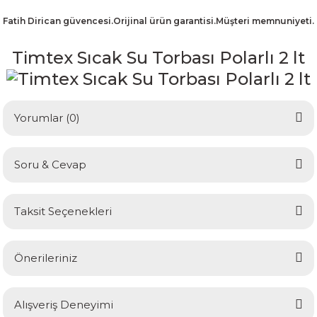
Fatih Dirican güvencesi.Orijinal ürün garantisi.Müşteri memnuniyeti.
Timtex Sıcak Su Torbası Polarlı 2 lt
Yorumlar (0)
Soru & Cevap
Bu ürüne ilk yorumu siz yapın!
Taksit Seçenekleri
Yorum Yaz
Ürün hakkında henüz soru sorulmamış.
Önerileriniz
Soru Sor
Bu ürünün fiyat bilgisi, resim, ürün açıklamalarında ve diğer
Alışveriş Deneyimi
konularda yetersiz gördüğünüz noktaları öneri formunu