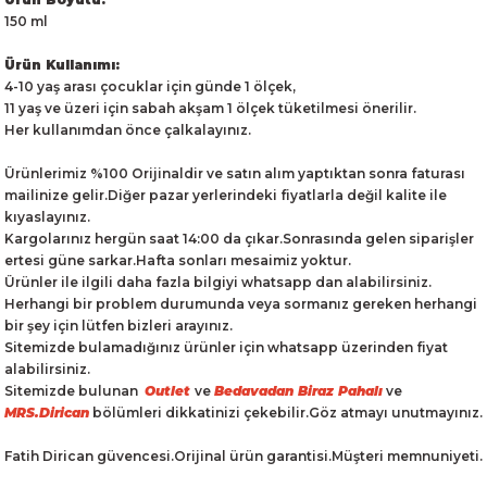
150 ml
Ürün Kullanımı:
4-10 yaş arası çocuklar için günde 1 ölçek,
11 yaş ve üzeri için sabah akşam 1 ölçek tüketilmesi önerilir.
Her kullanımdan önce çalkalayınız.
Ürünlerimiz %100 Orijinaldir ve satın alım yaptıktan sonra faturası
mailinize gelir.Diğer pazar yerlerindeki fiyatlarla değil kalite ile
kıyaslayınız.
Kargolarınız hergün saat 14:00 da çıkar.Sonrasında gelen siparişler
ertesi güne sarkar.Hafta sonları mesaimiz yoktur.
Ürünler ile ilgili daha fazla bilgiyi whatsapp dan alabilirsiniz.
Herhangi bir problem durumunda veya sormanız gereken herhangi
bir şey için lütfen bizleri arayınız.
Sitemizde bulamadığınız ürünler için whatsapp üzerinden fiyat
alabilirsiniz.
Sitemizde bulunan
Outlet
ve
Bedavadan Biraz Pahalı
ve
MRS.Dirican
bölümleri dikkatinizi çekebilir.Göz atmayı unutmayınız.
Fatih Dirican güvencesi.Orijinal ürün garantisi.Müşteri memnuniyeti.