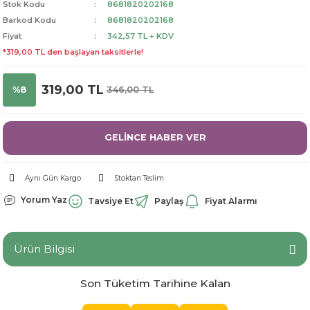
Stok Kodu
8681820202168
dorant
arantili
K vitamini
Pekmez-Bal-Macun
Barkod Kodu
8681820202168
Fiyat
342,57 TL + KDV
*319,00 TL den başlayan taksitlerle!
ıvı
nı
Pastiller
Propolis-Arı ve Ürünleri
Sporcu Takviyeleri
Quercetin
319,00 TL
%8
346,00 TL
Resveratrol
GELİNCE HABER VER
ve Bebek Malzemeleri
Sirke
Aynı Gün Kargo
Stoktan Teslim
Tatlandırıcılar
Yorum Yaz
Tavsiye Et
Paylaş
Fiyat Alarmı
Ürün Bilgisi
Son Tüketim Tarihine Kalan