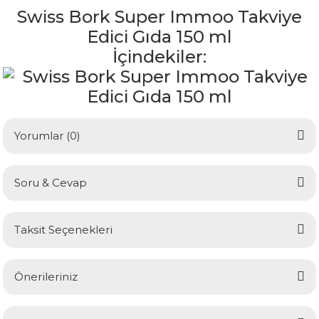
Swiss Bork Super Immoo Takviye
Edici Gıda 150 ml
İçindekiler:
Yorumlar (0)
Soru & Cevap
Bu ürüne ilk yorumu siz yapın!
Taksit Seçenekleri
Yorum Yaz
Ürün hakkında henüz soru sorulmamış.
Önerileriniz
Soru Sor
Bu ürünün fiyat bilgisi, resim, ürün açıklamalarında ve diğer