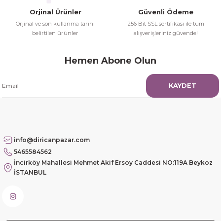
çok iyi ve dürüst esnaf
Orjinal Ürünler
Güvenli Ödeme
Hamit Çakıcı | 15/04/2026
Orjinal ve son kullanma tarihi
256 Bit SSL sertifikası ile tüm
belirtilen ürünler
alışverişleriniz güvende!
Güzel etkili ve mükemmel kargo
paketleme
Hemen Abone Olun
mehmet Polat | 14/02/2026
KAYDET
Çok memnun kaldım
Safiye Kutlu | 10/12/2025
info@diricanpazar.com
Siteye üyelik gayet kolay,
5465584562
güvenli ödeme, hızlı gönderim.
İncirköy Mahallesi Mehmet Akif Ersoy Caddesi NO:119A Beykoz
Fahrettin Vural | 11/11/2025
İSTANBUL
sorunsuz elime ulaştı teşekkürler
Sinem YILMAZ | 06/11/2025