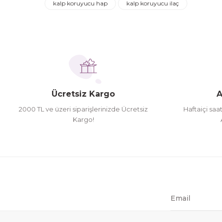
kalp koruyucu hap
kalp koruyucu ilaç
Turgay Baki | 30/06/2026
Ürün açıklamasında eksik bilgiler bulunuyor.
Ürün bilgilerinde hatalar bulunuyor.
İhtiyaç doğrultusunda alış veriş yapıyorum tavsiye 
Ürün fiyatı diğer sitelerden daha pahalı.
Hamit Çakıcı | 15/04/2026
Bu ürüne benzer farklı alternatifler olmalı.
herşey yolunda hiç sıkıntı yaşamadım 2. gün elimde 
Ücretsiz Kargo
A
Hamit Çakıcı | 15/04/2026
2000 TL ve üzeri siparişlerinizde Ücretsiz
Haftaiçi saa
Kargo!
çok iyi ve dürüst esnaf
Hamit Çakıcı | 15/04/2026
Güzel etkili ve mükemmel kargo paketleme
mehmet Polat | 14/02/2026