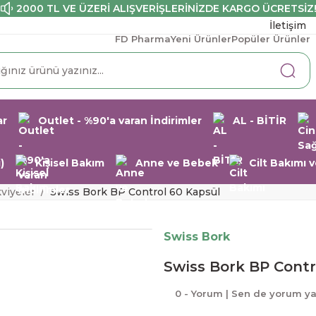
2000 TL VE ÜZERİ ALIŞVERİŞLERİNİZDE KARGO ÜCRETSİZ
İletişim
FD Pharma
Yeni Ürünler
Popüler Ürünler
ar
Outlet - %90'a varan İndirimler
AL - BİTİR
)
Kişisel Bakım
Anne ve Bebek
Cilt Bakımı
kviyeler
Swiss Bork BP Control 60 Kapsül
Swiss Bork
Swiss Bork BP Contr
0 - Yorum | Sen de yorum y