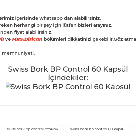
tlerimiz içerisinde whatsapp dan alabilirsiniz.
n herhangi bir şey için lütfen bizleri arayınız.
en fiyat alabilirsiniz.
lı
ve
MRS.Dirican
bölümleri dikkatinizi çekebilir.Göz atm
ri memnuniyeti.
Swiss Bork BP Control 60 Kapsül
İçindekiler:
iğer konularda yetersiz gördüğünüz noktaları öneri formunu kulla
Ürün hakkında henüz soru sorulmamış.
Bu ürüne ilk yorumu siz yapın!
swiss bork bp control отзывы
swiss bork bp control 60 kapsül