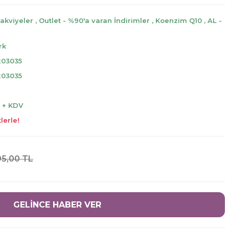
Takviyeler
,
Outlet - %90'a varan İndirimler
,
Koenzim Q10
,
AL -
rk
203035
203035
L + KDV
lerle!
5,00 TL
GELİNCE HABER VER