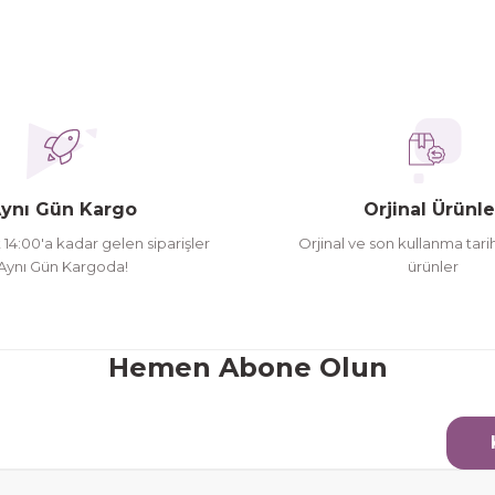
Yorum Yaz
Soru Sor
ederim
oldu siparşlerim
ynı Gün Kargo
Orjinal Ürünle
t 14:00'a kadar gelen siparişler
Orjinal ve son kullanma tarih
Aynı Gün Kargoda!
ürünler
Gönder
Hemen Abone Olun