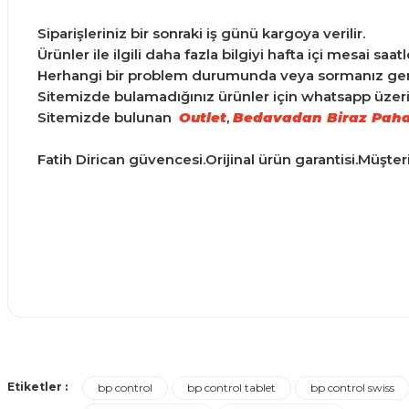
Siparişleriniz bir sonraki iş günü kargoya verilir.
Ürünler ile ilgili daha fazla bilgiyi hafta içi mesai saa
Herhangi bir problem durumunda veya sormanız gereke
Sitemizde bulamadığınız ürünler için whatsapp üzerind
Sitemizde bulunan
Outlet
,
Bedavadan Biraz Paha
Fatih Dirican güvencesi.Orijinal ürün garantisi.Müşte
Ürünler ertesi günü elime ulaştı.
Bu ürünün fiyat bilgisi, resim, ürün açıklamalarında ve d
Görüş ve önerileriniz için teşekkür ederiz.
Turgay Baki | 30/06/2026
Etiketler :
bp control
bp control tablet
bp control swiss
Ürün resmi kalitesiz, bozuk veya görüntülenemiyor.