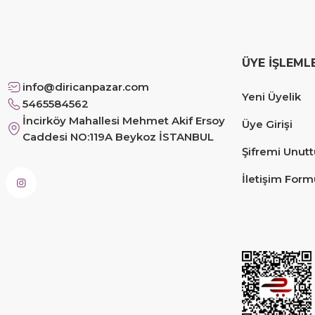
Çok memnun kaldım
Safiye Kutlu | 10/12/2025
ÜYE İŞLEML
Siteye üyelik gayet kolay, güvenli ödeme, hızlı gönd
info@diricanpazar.com
Yeni Üyelik
Fahrettin Vural | 11/11/2025
5465584562
İncirköy Mahallesi Mehmet Akif Ersoy
Üye Girişi
Caddesi NO:119A Beykoz İSTANBUL
sorunsuz elime ulaştı teşekkürler
Şifremi Unut
Sinem YILMAZ | 06/11/2025
İletişim Form
sorunsuz hızlı elime ulaştı.
Sinem YILMAZ | 06/11/2025
Deneyimini Paylaş