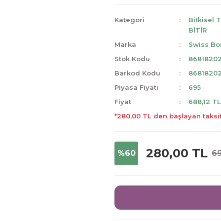
Kategori
Bitkisel 
BİTİR
Marka
Swiss Bo
Stok Kodu
8681820
Barkod Kodu
8681820
Piyasa Fiyatı
695
Fiyat
688,12 T
*280,00 TL den başlayan taksit
280,00 TL
%60
69