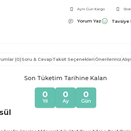
Aynı Gün Kargo
Stok
Yorum Yaz
Tavsiye 
rumlar (0)
Soru & Cevap
Taksit Seçenekleri
Önerileriniz
Alı
Son Tüketim Tarihine Kalan
0
0
0
Yıl
Ay
Gün
sül