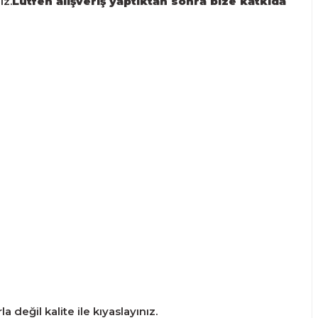
iz.
Lütfen alışveriş yaptıktan sonra bize katkıda
 değil kalite ile kıyaslayınız.