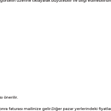
örselin üzerine tıklayarak büyütebilir ve bilgi edinebilirsin
 önerilir.
ra faturası mailinize gelir.Diğer pazar yerlerindeki fiyatlarla