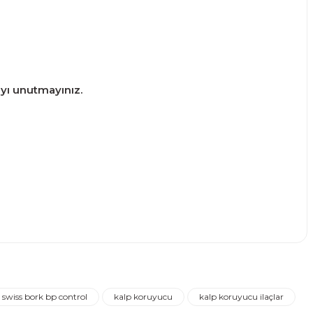
ayı unutmayınız.
narak tarafımıza iletebilirsiniz.
swiss bork bp control
kalp koruyucu
kalp koruyucu ilaçlar