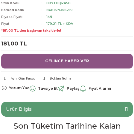
Stok Kodu
8B7THQRA58
dorant
arantili
K vitamini
Pekmez-Bal-Macun
Barkod Kodu
8681571356219
Piyasa Fiyatı
149
ıvı
nı
Pastiller
Propolis-Arı ve Ürünleri
Fiyat
179,21 TL + KDV
*181,00 TL den başlayan taksitlerle!
Sporcu Takviyeleri
Quercetin
181,00 TL
Resveratrol
GELİNCE HABER VER
ve Bebek Malzemeleri
Sirke
Aynı Gün Kargo
Stoktan Teslim
Tatlandırıcılar
Yorum Yaz
Tavsiye Et
Paylaş
Fiyat Alarmı
Ürün Bilgisi
Son Tüketim Tarihine Kalan