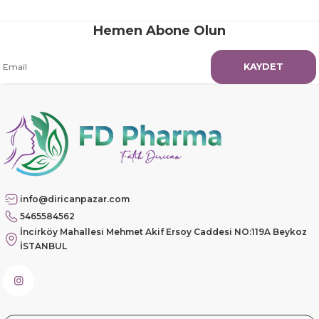
Hamit Çakıcı | 15/04/2026
Hemen Abone Olun
çok iyi ve dürüst esnaf
KAYDET
Hamit Çakıcı | 15/04/2026
Güzel etkili ve mükemmel kargo
paketleme
mehmet Polat | 14/02/2026
info@diricanpazar.com
Çok memnun kaldım
5465584562
Safiye Kutlu | 10/12/2025
İncirköy Mahallesi Mehmet Akif Ersoy Caddesi NO:119A Beykoz
İSTANBUL
Siteye üyelik gayet kolay,
güvenli ödeme, hızlı gönderim.
Fahrettin Vural | 11/11/2025