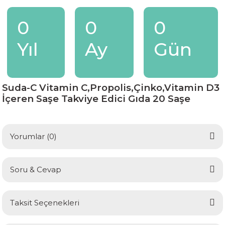
0
0
0
Yıl
Ay
Gün
Suda-C Vitamin C,Propolis,Çinko,Vitamin D3
İçeren Saşe Takviye Edici Gıda 20 Saşe
Yorumlar (0)
Soru & Cevap
Bu ürüne ilk yorumu siz yapın!
Taksit Seçenekleri
Yorum Yaz
Ürün hakkında henüz soru sorulmamış.