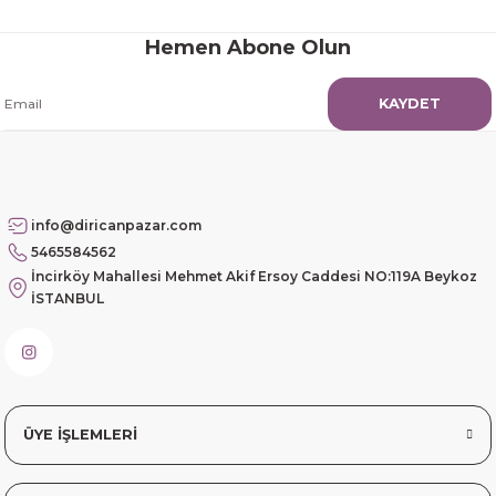
Hemen Abone Olun
Güzel etkili ve mükemmel kargo
paketleme
KAYDET
mehmet Polat | 14/02/2026
Çok memnun kaldım
Safiye Kutlu | 10/12/2025
info@diricanpazar.com
5465584562
Siteye üyelik gayet kolay,
İncirköy Mahallesi Mehmet Akif Ersoy Caddesi NO:119A Beykoz
güvenli ödeme, hızlı gönderim.
İSTANBUL
Fahrettin Vural | 11/11/2025
sorunsuz elime ulaştı teşekkürler
Sinem YILMAZ | 06/11/2025
ÜYE İŞLEMLERİ
sorunsuz hızlı elime ulaştı.