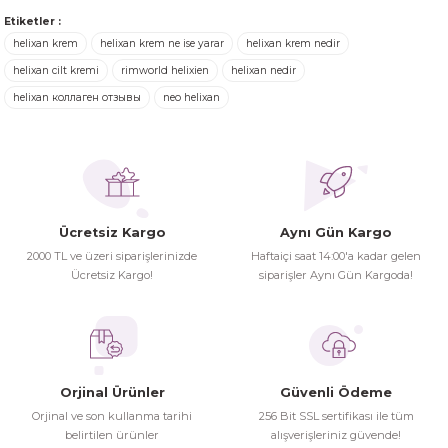
Ürünler ertesi günü elime ulaştı.
Etiketler :
Turgay Baki | 30/06/2026
helixan krem
helixan krem ne ise yarar
helixan krem nedir
Ürün resmi kalitesiz, bozuk veya görüntülenemiyor.
helixan cilt kremi
rimworld helixien
helixan nedir
Ürün açıklamasında eksik bilgiler bulunuyor.
helixan коллаген отзывы
neo helixan
Turgay Baki | 30/06/2026
Ürün bilgilerinde hatalar bulunuyor.
Ürün fiyatı diğer sitelerden daha pahalı.
İhtiyaç doğrultusunda alış veriş
Bu ürüne benzer farklı alternatifler olmalı.
yapıyorum tavsiye ederim
Hamit Çakıcı | 15/04/2026
Ücretsiz Kargo
Aynı Gün Kargo
2000 TL ve üzeri siparişlerinizde
Haftaiçi saat 14:00'a kadar gelen
herşey yolunda hiç sıkıntı
Ücretsiz Kargo!
siparişler Aynı Gün Kargoda!
yaşamadım 2. gün elimde oldu
Gönder
siparşlerim
Hamit Çakıcı | 15/04/2026
Orjinal Ürünler
Güvenli Ödeme
çok iyi ve dürüst esnaf
Orjinal ve son kullanma tarihi
256 Bit SSL sertifikası ile tüm
belirtilen ürünler
alışverişleriniz güvende!
Hamit Çakıcı | 15/04/2026