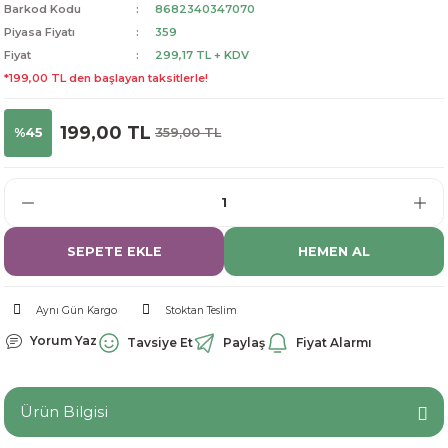
Barkod Kodu
8682340347070
dorant
arantili
K vitamini
Pekmez-Bal-Macun
Piyasa Fiyatı
359
Fiyat
299,17 TL + KDV
ıvı
nı
Pastiller
Propolis-Arı ve Ürünleri
*199,00 TL den başlayan taksitlerle!
Sporcu Takviyeleri
Quercetin
199,00 TL
%45
359,00 TL
Resveratrol
ve Bebek Malzemeleri
Sirke
SEPETE EKLE
HEMEN AL
Tatlandırıcılar
Aynı Gün Kargo
Stoktan Teslim
Yorum Yaz
Tavsiye Et
Paylaş
Fiyat Alarmı
Ürün Bilgisi