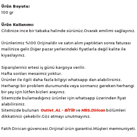
Ürün Boyutu:
100 gr
Ürün Kullanımı:
Cildinize ince bir tabaka halinde sürünüz.Ovarak emilimi sağlayınız.
Ürünlerimiz %100 Orijinaldir ve satın alım yaptıktan sonra faturası
mailinize gelir.Diğer pazar yerlerindeki fiyatlarla değil kalite ile
kıyaslayınız.
Siparişleriniz ertesi iş günü kargoya verilir.
Hafta sonları mesaimiz yoktur.
Ürünler ile ilgili daha fazla bilgiyi whatsapp dan alabilirsiniz.
Herhangi bir problem durumunda veya sormanız gereken herhangi
bir şey için lütfen bizleri arayınız.
Sitemizde bulamadığınız ürünler için whatsapp üzerinden fiyat
alabilirsiniz.
Sitemizde bulunan
Outlet
,
AL - BİTİR
ve
MRS.Dirican
bölümleri
dikkatinizi çekebilir.Göz atmayı unutmayınız.
Fatih Dirican güvencesi.Orijinal ürün garantisi.Müşteri memnuniyeti.