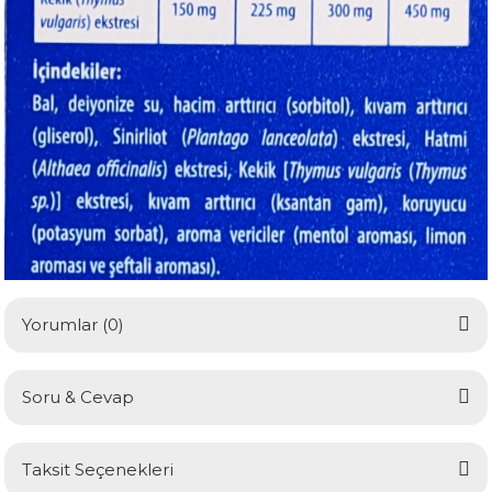
Yorumlar (0)
Soru & Cevap
Bu ürüne ilk yorumu siz yapın!
Taksit Seçenekleri
Yorum Yaz
Ürün hakkında henüz soru sorulmamış.