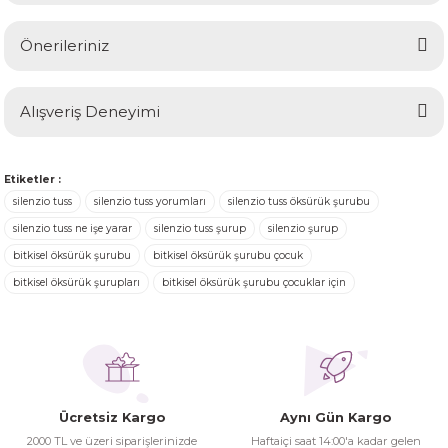
Önerileriniz
Soru Sor
Bu ürünün fiyat bilgisi, resim, ürün açıklamalarında ve diğer
Alışveriş Deneyimi
konularda yetersiz gördüğünüz noktaları öneri formunu
kullanarak tarafımıza iletebilirsiniz.
Görüş ve önerileriniz için teşekkür ederiz.
Ürünler ertesi günü elime ulaştı.
Etiketler :
Turgay Baki | 30/06/2026
silenzio tuss
silenzio tuss yorumları
silenzio tuss öksürük şurubu
Ürün resmi kalitesiz, bozuk veya görüntülenemiyor.
silenzio tuss ne işe yarar
silenzio tuss şurup
silenzio şurup
Ürün açıklamasında eksik bilgiler bulunuyor.
bitkisel öksürük şurubu
bitkisel öksürük şurubu çocuk
Turgay Baki | 30/06/2026
Ürün bilgilerinde hatalar bulunuyor.
bitkisel öksürük şurupları
bitkisel öksürük şurubu çocuklar için
Ürün fiyatı diğer sitelerden daha pahalı.
İhtiyaç doğrultusunda alış veriş
Bu ürüne benzer farklı alternatifler olmalı.
yapıyorum tavsiye ederim
Hamit Çakıcı | 15/04/2026
Ücretsiz Kargo
Aynı Gün Kargo
herşey yolunda hiç sıkıntı
2000 TL ve üzeri siparişlerinizde
Haftaiçi saat 14:00'a kadar gelen