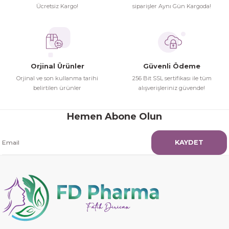
yaşamadım 2. gün elimde oldu
Ücretsiz Kargo!
siparişler Aynı Gün Kargoda!
Gönder
siparşlerim
Hamit Çakıcı | 15/04/2026
çok iyi ve dürüst esnaf
Orjinal Ürünler
Güvenli Ödeme
Hamit Çakıcı | 15/04/2026
Orjinal ve son kullanma tarihi
256 Bit SSL sertifikası ile tüm
belirtilen ürünler
alışverişleriniz güvende!
Güzel etkili ve mükemmel kargo
paketleme
Hemen Abone Olun
mehmet Polat | 14/02/2026
KAYDET
Çok memnun kaldım
Safiye Kutlu | 10/12/2025
Siteye üyelik gayet kolay,
güvenli ödeme, hızlı gönderim.