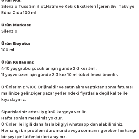
Ürün Adı:
Silenzio Tuss Sinirliot,Hatmi ve Kekik Ekstreleri İçeren Sıvı Takviye
Edici Gıda 100 ml
Ürün Markası:
Silenzio
Ürün Boyutu:
100 ml
Ürün Kullanımı:
4-10 yaş grubu çocuklar için günde 2-3 kez 5ml,
11 yaş ve üzeri için günde 2-3 kez 10 ml tüketilmesi önerilir.
Ürünlerimiz %100 Orijinaldir ve satın alım yaptıktan sonra faturası
mailinize gelir.Diğer pazar yerlerindeki fiyatlarla değil kalite ile
kıyaslayınız.
Siparişleriniz ertesi iş günü kargoya verilir.
Hafta sonları mesaimiz yoktur.
Ürünler ile ilgili daha fazla bilgiyi whatsapp dan alabilirsiniz.
Herhangi bir problem durumunda veya sormanız gereken herhangi
bir şey için lütfen bizleri arayınız.