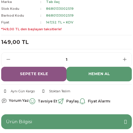
Marka
Tab ilaç
dorant
arantili
K vitamini
Pekmez-Bal-Macun
Stok Kodu
8680133002519
Barkod Kodu
8680133002519
Fiyat
147,52 TL + KDV
ıvı
nı
Pastiller
Propolis-Arı ve Ürünleri
*149,00 TL den başlayan taksitlerle!
Sporcu Takviyeleri
Quercetin
149,00 TL
Resveratrol
ve Bebek Malzemeleri
Sirke
SEPETE EKLE
HEMEN AL
Tatlandırıcılar
Aynı Gün Kargo
Stoktan Teslim
Yorum Yaz
Tavsiye Et
Paylaş
Fiyat Alarmı
Ürün Bilgisi