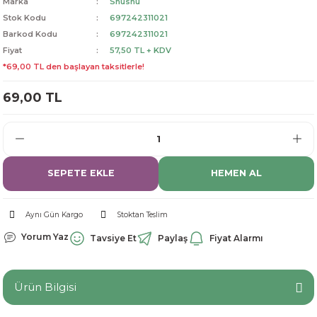
Marka
Shushu
Stok Kodu
697242311021
dorant
arantili
K vitamini
Pekmez-Bal-Macun
Barkod Kodu
697242311021
Fiyat
57,50 TL + KDV
ıvı
nı
Pastiller
Propolis-Arı ve Ürünleri
*69,00 TL den başlayan taksitlerle!
Sporcu Takviyeleri
Quercetin
69,00 TL
Resveratrol
ve Bebek Malzemeleri
Sirke
SEPETE EKLE
HEMEN AL
Tatlandırıcılar
Aynı Gün Kargo
Stoktan Teslim
Yorum Yaz
Tavsiye Et
Paylaş
Fiyat Alarmı
Ürün Bilgisi