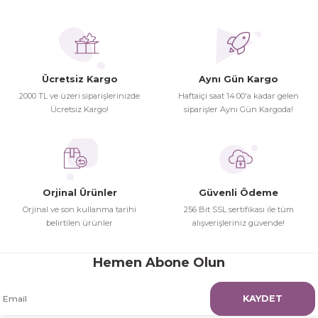
İhtiyaç doğrultusunda alış veriş
Bu ürüne benzer farklı alternatifler olmalı.
yapıyorum tavsiye ederim
Hamit Çakıcı | 15/04/2026
Ücretsiz Kargo
Aynı Gün Kargo
herşey yolunda hiç sıkıntı
2000 TL ve üzeri siparişlerinizde
Haftaiçi saat 14:00'a kadar gelen
yaşamadım 2. gün elimde oldu
Ücretsiz Kargo!
siparişler Aynı Gün Kargoda!
Gönder
siparşlerim
Hamit Çakıcı | 15/04/2026
çok iyi ve dürüst esnaf
Orjinal Ürünler
Güvenli Ödeme
Hamit Çakıcı | 15/04/2026
Orjinal ve son kullanma tarihi
256 Bit SSL sertifikası ile tüm
belirtilen ürünler
alışverişleriniz güvende!
Güzel etkili ve mükemmel kargo
paketleme
Hemen Abone Olun
mehmet Polat | 14/02/2026
KAYDET