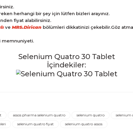
rsiniz.
n herhangi bir şey için lütfen bizleri arayınız.
en fiyat alabilirsiniz.
lı
ve
MRS.Dirican
bölümleri dikkatinizi çekebilir.Göz atm
ri memnuniyeti.
Selenium Quatro 30 Tablet
İçindekiler:
iğer konularda yetersiz gördüğünüz noktaları öneri formunu kulla
Ürün hakkında henüz soru sorulmamış.
Bu ürüne ilk yorumu siz yapın!
t
assos pharma selenium quatro
selenium quatro
selenium 
Yorum Yaz
Soru Sor
leri
selenium quatro fiyat
selenium quatro assos