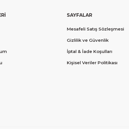
ERİ
SAYFALAR
erim.
Mesafeli Satış Sözleşmesi
Gizlilik ve Güvenlik
tum
İptal & İade Koşulları
u
Kişisel Veriler Politikası