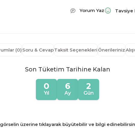
Yorum Yaz
Tavsiye 
rumlar (0)
Soru & Cevap
Taksit Seçenekleri
Önerileriniz
Alı
Son Tüketim Tarihine Kalan
0
6
2
Yıl
Ay
Gün
örselin üzerine tıklayarak büyütebilir ve bilgi edinebilirsin