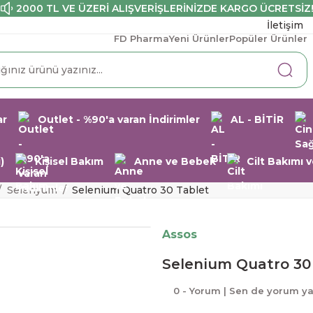
2000 TL VE ÜZERİ ALIŞVERİŞLERİNİZDE KARGO ÜCRETSİZ
İletişim
FD Pharma
Yeni Ürünler
Popüler Ürünler
ar
Outlet - %90'a varan İndirimler
AL - BİTİR
)
Kişisel Bakım
Anne ve Bebek
Cilt Bakımı
Selenyum
Selenium Quatro 30 Tablet
Assos
Selenium Quatro 30
0 - Yorum | Sen de yorum y