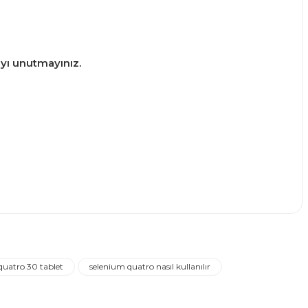
ayı unutmayınız.
narak tarafımıza iletebilirsiniz.
quatro 30 tablet
selenium quatro nasıl kullanılır