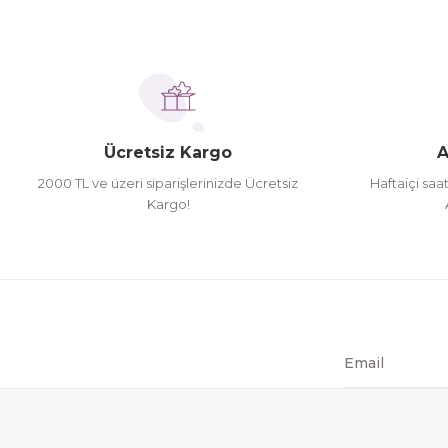
Ürün bilgilerinde hatalar bulunuyor.
İhtiyaç doğrultusunda alış veriş yapıyorum tavsiye 
Ürün fiyatı diğer sitelerden daha pahalı.
Hamit Çakıcı | 15/04/2026
Bu ürüne benzer farklı alternatifler olmalı.
herşey yolunda hiç sıkıntı yaşamadım 2. gün elimde 
Ücretsiz Kargo
A
Hamit Çakıcı | 15/04/2026
2000 TL ve üzeri siparişlerinizde Ücretsiz
Haftaiçi saa
Kargo!
çok iyi ve dürüst esnaf
Hamit Çakıcı | 15/04/2026
Güzel etkili ve mükemmel kargo paketleme
mehmet Polat | 14/02/2026
Çok memnun kaldım