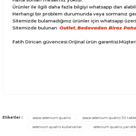
Ürünler ile ilgili daha fazla bilgiyi whatsapp dan alabili
Herhangi bir problem durumunda veya sormanız gereke
Sitemizde bulamadığınız ürünler için whatsapp üzerind
Sitemizde bulunan
Outlet
,
Bedavadan Biraz Paha
Fatih Dirican güvencesi.Orijinal ürün garantisi.Müşte
Ürünler ertesi günü elime ulaştı.
Bu ürünün fiyat bilgisi, resim, ürün açıklamalarında ve d
Görüş ve önerileriniz için teşekkür ederiz.
Turgay Baki | 30/06/2026
Etiketler :
assos selenium quatro
assos selenium quatro 30 table
Ürün resmi kalitesiz, bozuk veya görüntülenemiyor.
selenium quatro kullananlar
selenium quatro yan etki
Turgay Baki | 30/06/2026
Ürün açıklamasında eksik bilgiler bulunuyor.