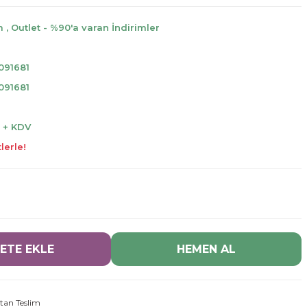
m
,
Outlet - %90'a varan İndirimler
091681
091681
L + KDV
lerle!
ETE EKLE
HEMEN AL
tan Teslim