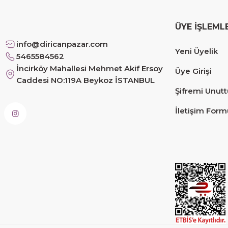
Safiye Kutlu | 10/12/2025
ÜYE İŞLEML
Siteye üyelik gayet kolay, güvenli ödeme, hızlı gönd
info@diricanpazar.com
Yeni Üyelik
Fahrettin Vural | 11/11/2025
5465584562
İncirköy Mahallesi Mehmet Akif Ersoy
Üye Girişi
Caddesi NO:119A Beykoz İSTANBUL
sorunsuz elime ulaştı teşekkürler
Şifremi Unut
Sinem YILMAZ | 06/11/2025
İletişim Form
sorunsuz hızlı elime ulaştı.
Sinem YILMAZ | 06/11/2025
Deneyimini Paylaş