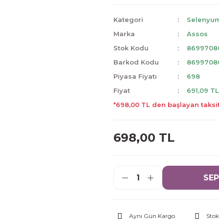
Kategori
Selenyu
Marka
Assos
Stok Kodu
8699708
Barkod Kodu
8699708
Piyasa Fiyatı
698
Fiyat
691,09 T
*698,00 TL den başlayan taksit
698,00 TL
SEP
Aynı Gün Kargo
Stok