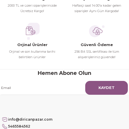
2000 TL ve üzeri siparişlerinizde
Haftaiçi saat 14:00'a kadar gelen
herşey yolunda hiç sıkıntı
Ücretsiz Kargo!
siparişler Aynı Gün Kargoda!
yaşamadım 2. gün elimde oldu
Gönder
siparşlerim
Hamit Çakıcı | 15/04/2026
Orjinal Ürünler
Güvenli Ödeme
çok iyi ve dürüst esnaf
Orjinal ve son kullanma tarihi
256 Bit SSL sertifikası ile tüm
belirtilen ürünler
alışverişleriniz güvende!
Hamit Çakıcı | 15/04/2026
Hemen Abone Olun
Güzel etkili ve mükemmel kargo
paketleme
KAYDET
mehmet Polat | 14/02/2026
Çok memnun kaldım
Safiye Kutlu | 10/12/2025
info@diricanpazar.com
5465584562