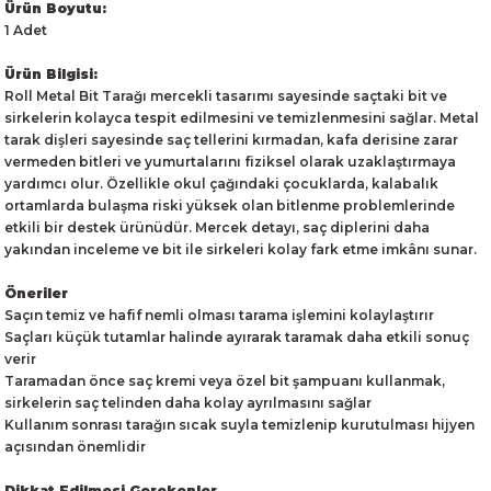
Ürün Boyutu:
1 Adet
Ürün Bilgisi:
Roll Metal Bit Tarağı mercekli tasarımı sayesinde saçtaki bit ve
sirkelerin kolayca tespit edilmesini ve temizlenmesini sağlar. Metal
tarak dişleri sayesinde saç tellerini kırmadan, kafa derisine zarar
vermeden bitleri ve yumurtalarını fiziksel olarak uzaklaştırmaya
yardımcı olur. Özellikle okul çağındaki çocuklarda, kalabalık
ortamlarda bulaşma riski yüksek olan bitlenme problemlerinde
etkili bir destek ürünüdür. Mercek detayı, saç diplerini daha
yakından inceleme ve bit ile sirkeleri kolay fark etme imkânı sunar.
Öneriler
Saçın temiz ve hafif nemli olması tarama işlemini kolaylaştırır
Saçları küçük tutamlar halinde ayırarak taramak daha etkili sonuç
verir
Taramadan önce saç kremi veya özel bit şampuanı kullanmak,
sirkelerin saç telinden daha kolay ayrılmasını sağlar
Kullanım sonrası tarağın sıcak suyla temizlenip kurutulması hijyen
açısından önemlidir
Dikkat Edilmesi Gerekenler