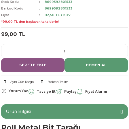
Stok Kodu
8699592801533
dorant
arantili
K vitamini
Pekmez-Bal-Macun
Barkod Kodu
8699592801533
Fiyat
82,50 TL + KDV
*99,00 TL den başlayan taksitlerle!
ıvı
nı
Pastiller
Propolis-Arı ve Ürünleri
99,00 TL
Sporcu Takviyeleri
Quercetin
Resveratrol
ve Bebek Malzemeleri
Sirke
SEPETE EKLE
HEMEN AL
Tatlandırıcılar
Aynı Gün Kargo
Stoktan Teslim
Yorum Yaz
Tavsiye Et
Paylaş
Fiyat Alarmı
Ürün Bilgisi
Roll Metal Bit Tarağı