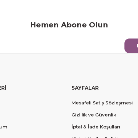
Gönder
Hemen Abone Olun
ERİ
SAYFALAR
erim.
Mesafeli Satış Sözleşmesi
Gizlilik ve Güvenlik
tum
İptal & İade Koşulları