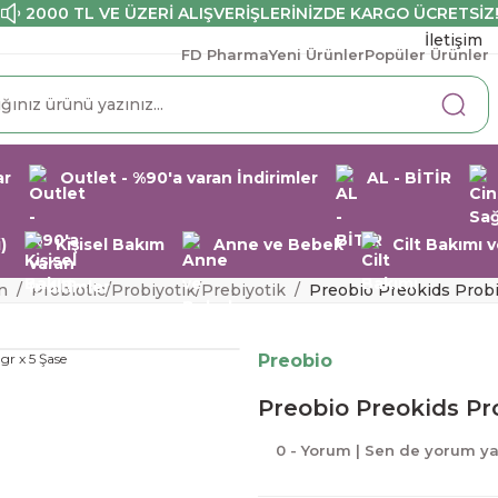
2000 TL VE ÜZERİ ALIŞVERİŞLERİNİZDE KARGO ÜCRETSİZ
İletişim
FD Pharma
Yeni Ürünler
Popüler Ürünler
ar
Outlet - %90'a varan İndirimler
AL - BİTİR
)
Kişisel Bakım
Anne ve Bebek
Cilt Bakımı
n
Probiotic/Probiyotik/Prebiyotik
Preobio Preokids Probio
Preobio
Preobio Preokids Pro
0 - Yorum | Sen de yorum y