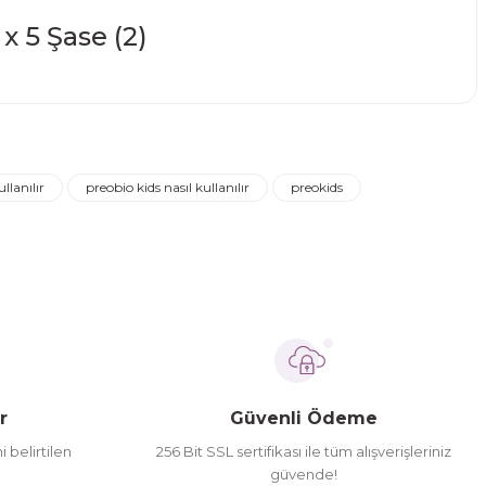
narak tarafımıza iletebilirsiniz.
llanılır
preobio kids nasıl kullanılır
preokids
r
Güvenli Ödeme
i belirtilen
256 Bit SSL sertifikası ile tüm alışverişleriniz
güvende!