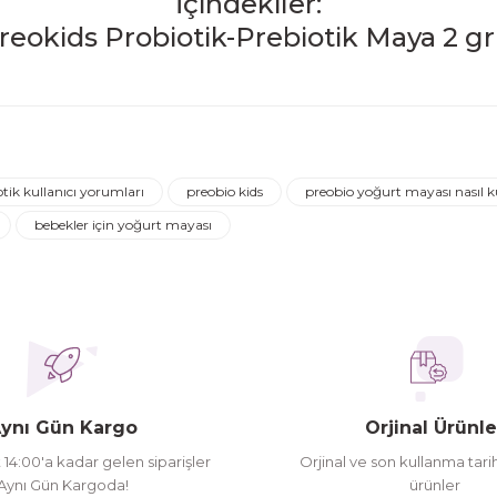
İçindekiler:
iğer konularda yetersiz gördüğünüz noktaları öneri formunu kulla
Ürün hakkında henüz soru sorulmamış.
Bu ürüne ilk yorumu siz yapın!
tik kullanıcı yorumları
preobio kids
preobio yoğurt mayası nasıl ku
Yorum Yaz
Soru Sor
bebekler için yoğurt mayası
ederim
oldu siparşlerim
ynı Gün Kargo
Orjinal Ürünle
t 14:00'a kadar gelen siparişler
Orjinal ve son kullanma tarih
Aynı Gün Kargoda!
ürünler