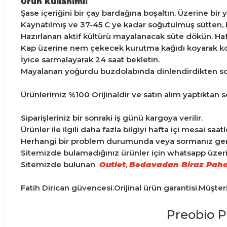
Ürün Kullanımı:
Şase içeriğini bir çay bardağına boşaltın. Üzerine bir
Kaynatılmış ve 37-45 C ye kadar soğutulmuş sütten, kül
Hazırlanan aktif kültürü mayalanacak süte dökün. Hafif
Kap üzerine nem çekecek kurutma kağıdı koyarak ko
İyice sarmalayarak 24 saat bekletin.
Mayalanan yoğurdu buzdolabında dinlendirdikten sonr
Ürünlerimiz %100 Orijinaldir ve satın alım yaptıktan son
Siparişleriniz bir sonraki iş günü kargoya verilir.
Ürünler ile ilgili daha fazla bilgiyi hafta içi mesai saa
Herhangi bir problem durumunda veya sormanız gereke
Sitemizde bulamadığınız ürünler için whatsapp üzerind
Sitemizde bulunan
Outlet
,
Bedavadan Biraz Paha
Fatih Dirican güvencesi.Orijinal ürün garantisi.Müşte
Preobio P