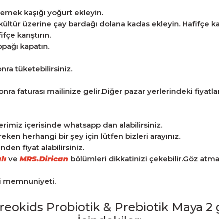
 yemek kaşığı yoğurt ekleyin.
tür üzerine çay bardağı dolana kadas ekleyin. Hafifçe karış
çe karıştırın.
pağı kapatın.
a tüketebilirsiniz.
ra faturası mailinize gelir.Diğer pazar yerlerindeki fiyatlarla
tlerimiz içerisinde whatsapp dan alabilirsiniz.
n herhangi bir şey için lütfen bizleri arayınız.
en fiyat alabilirsiniz.
lı
ve
MRS.Dirican
bölümleri dikkatinizi çekebilir.Göz atm
ri memnuniyeti.
reokids Probiotik & Prebiotik Maya 2 g