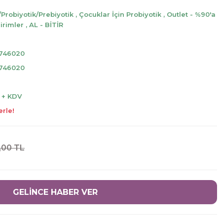
/Probiyotik/Prebiyotik
,
Çocuklar İçin Probiyotik
,
Outlet - %90'a
irimler
,
AL - BİTİR
746020
746020
L + KDV
erle!
,00 TL
GELİNCE HABER VER