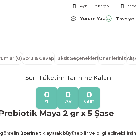
Aynı Gün Kargo
Stok
Yorum Yaz
Tavsiye 
rumlar (0)
Soru & Cevap
Taksit Seçenekleri
Önerileriniz
Alı
Son Tüketim Tarihine Kalan
0
0
0
Yıl
Ay
Gün
Prebiotik Maya 2 gr x 5 Şase
örselin üzerine tıklayarak büyütebilir ve bilgi edinebilirsin