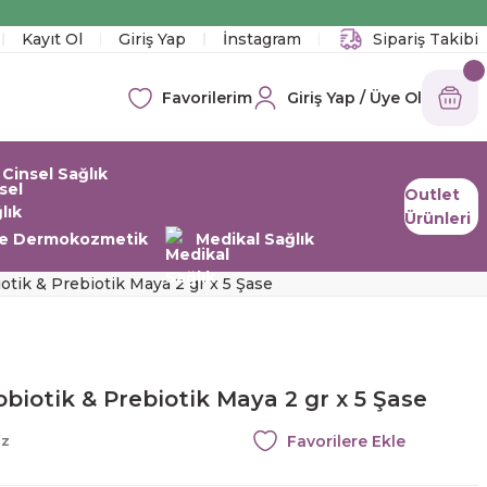
!
Kayıt Ol
Giriş Yap
İnstagram
Sipariş Takibi
Giriş Yap / Üye Ol
Favorilerim
Cinsel Sağlık
Outlet
Ürünleri
 ve Dermokozmetik
Medikal Sağlık
tik & Prebiotik Maya 2 gr x 5 Şase
biotik & Prebiotik Maya 2 gr x 5 Şase
az