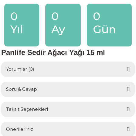
0
0
0
Yıl
Ay
Gün
Panlife Sedir Ağacı Yağı 15 ml
Yorumlar (0)
Soru & Cevap
Bu ürüne ilk yorumu siz yapın!
Taksit Seçenekleri
Yorum Yaz
Ürün hakkında henüz soru sorulmamış.
Önerileriniz
Soru Sor