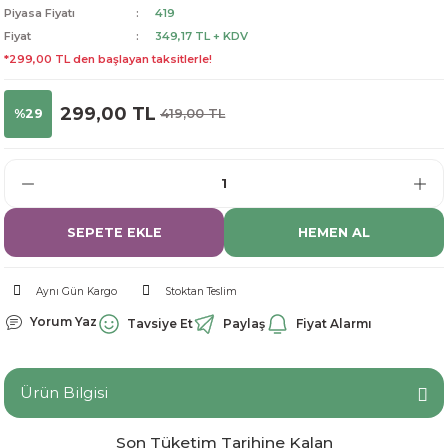
Piyasa Fiyatı
419
dorant
arantili
K vitamini
Pekmez-Bal-Macun
Fiyat
349,17 TL + KDV
*299,00 TL den başlayan taksitlerle!
ıvı
nı
Pastiller
Propolis-Arı ve Ürünleri
299,00 TL
%29
419,00 TL
Sporcu Takviyeleri
Quercetin
Resveratrol
ve Bebek Malzemeleri
Sirke
SEPETE EKLE
HEMEN AL
Tatlandırıcılar
Aynı Gün Kargo
Stoktan Teslim
Yorum Yaz
Tavsiye Et
Paylaş
Fiyat Alarmı
Ürün Bilgisi
Son Tüketim Tarihine Kalan