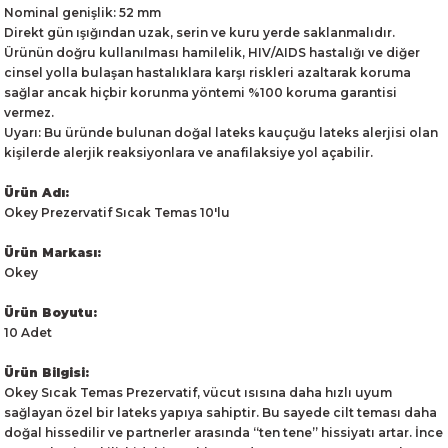
Nominal genişlik: 52 mm
Direkt gün ışığından uzak, serin ve kuru yerde saklanmalıdır.
Ürünün doğru kullanılması hamilelik, HIV/AIDS hastalığı ve diğer
cinsel yolla bulaşan hastalıklara karşı riskleri azaltarak koruma
sağlar ancak hiçbir korunma yöntemi %100 koruma garantisi
vermez.
Uyarı: Bu üründe bulunan doğal lateks kauçuğu lateks alerjisi olan
kişilerde alerjik reaksiyonlara ve anafilaksiye yol açabilir.
Ürün Adı:
Okey Prezervatif Sıcak Temas 10'lu
Ürün Markası:
Okey
Ürün Boyutu:
10 Adet
Ürün Bilgisi:
Okey Sıcak Temas Prezervatif, vücut ısısına daha hızlı uyum
sağlayan özel bir lateks yapıya sahiptir. Bu sayede cilt teması daha
doğal hissedilir ve partnerler arasında “ten tene” hissiyatı artar. İnce