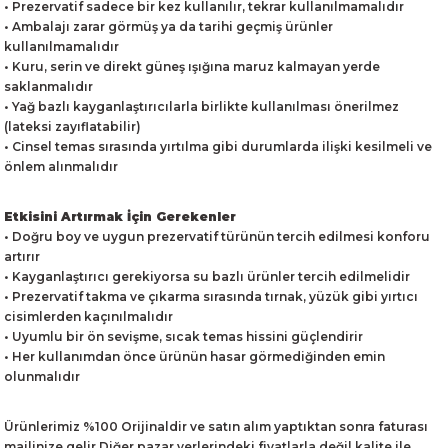
• Prezervatif sadece bir kez kullanılır, tekrar kullanılmamalıdır
• Ambalajı zarar görmüş ya da tarihi geçmiş ürünler
kullanılmamalıdır
• Kuru, serin ve direkt güneş ışığına maruz kalmayan yerde
saklanmalıdır
• Yağ bazlı kayganlaştırıcılarla birlikte kullanılması önerilmez
(lateksi zayıflatabilir)
• Cinsel temas sırasında yırtılma gibi durumlarda ilişki kesilmeli ve
önlem alınmalıdır
Etkisini Artırmak İçin Gerekenler
• Doğru boy ve uygun prezervatif türünün tercih edilmesi konforu
artırır
• Kayganlaştırıcı gerekiyorsa su bazlı ürünler tercih edilmelidir
• Prezervatif takma ve çıkarma sırasında tırnak, yüzük gibi yırtıcı
cisimlerden kaçınılmalıdır
• Uyumlu bir ön sevişme, sıcak temas hissini güçlendirir
• Her kullanımdan önce ürünün hasar görmediğinden emin
olunmalıdır
Ürünlerimiz %100 Orijinaldir ve satın alım yaptıktan sonra faturası
mailinize gelir.Diğer pazar yerlerindeki fiyatlarla değil kalite ile