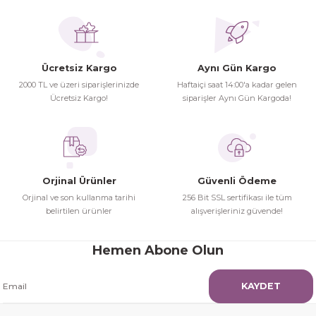
Hamit Çakıcı | 15/04/2026
herşey yolunda hiç sıkıntı
Ücretsiz Kargo
Aynı Gün Kargo
yaşamadım 2. gün elimde oldu
Gönder
2000 TL ve üzeri siparişlerinizde
Haftaiçi saat 14:00'a kadar gelen
siparşlerim
Ücretsiz Kargo!
siparişler Aynı Gün Kargoda!
Hamit Çakıcı | 15/04/2026
çok iyi ve dürüst esnaf
Hamit Çakıcı | 15/04/2026
Orjinal Ürünler
Güvenli Ödeme
Orjinal ve son kullanma tarihi
256 Bit SSL sertifikası ile tüm
Güzel etkili ve mükemmel kargo
belirtilen ürünler
alışverişleriniz güvende!
paketleme
Hemen Abone Olun
mehmet Polat | 14/02/2026
KAYDET
Çok memnun kaldım
Safiye Kutlu | 10/12/2025