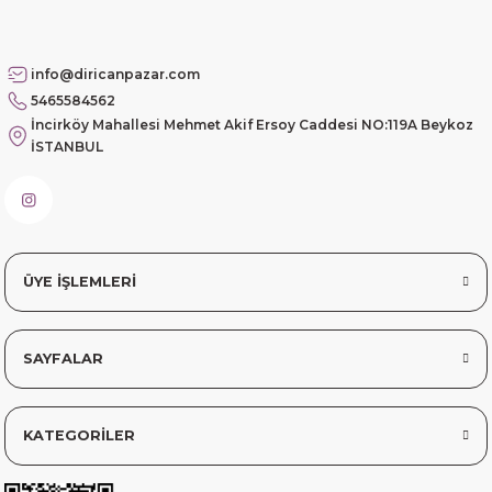
Siteye üyelik gayet kolay,
info@diricanpazar.com
güvenli ödeme, hızlı gönderim.
5465584562
Fahrettin Vural | 11/11/2025
İncirköy Mahallesi Mehmet Akif Ersoy Caddesi NO:119A Beykoz
İSTANBUL
sorunsuz elime ulaştı teşekkürler
Sinem YILMAZ | 06/11/2025
sorunsuz hızlı elime ulaştı.
ÜYE İŞLEMLERİ
Sinem YILMAZ | 06/11/2025
SAYFALAR
Deneyimini Paylaş
Diğer yorumları göster
KATEGORİLER