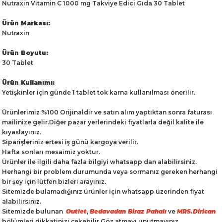
Nutraxin Vitamin C 1000 mg Takviye Edici Gıda 30 Tablet
Ürün Markası:
Nutraxin
Ürün Boyutu:
30 Tablet
Ürün Kullanımı:
Yetişkinler için günde 1 tablet tok karna kullanılması önerilir.
Ürünlerimiz %100 Orijinaldir ve satın alım yaptıktan sonra faturası
mailinize gelir.Diğer pazar yerlerindeki fiyatlarla değil kalite ile
kıyaslayınız.
Siparişleriniz ertesi iş günü kargoya verilir.
Hafta sonları mesaimiz yoktur.
Ürünler ile ilgili daha fazla bilgiyi whatsapp dan alabilirsiniz.
Herhangi bir problem durumunda veya sormanız gereken herhangi
bir şey için lütfen bizleri arayınız.
Sitemizde bulamadığınız ürünler için whatsapp üzerinden fiyat
alabilirsiniz.
Sitemizde bulunan
Outlet
,
Bedavadan Biraz Pahalı
ve
MRS.Dirican
bölümleri dikkatinizi çekebilir.Göz atmayı unutmayınız.