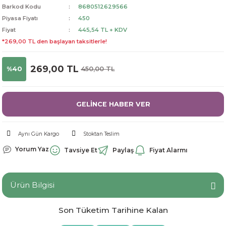
Barkod Kodu
8680512629566
dorant
arantili
K vitamini
Pekmez-Bal-Macun
Piyasa Fiyatı
450
Fiyat
445,54 TL + KDV
ıvı
nı
Pastiller
Propolis-Arı ve Ürünleri
*269,00 TL den başlayan taksitlerle!
Sporcu Takviyeleri
Quercetin
269,00 TL
%40
450,00 TL
Resveratrol
GELİNCE HABER VER
ve Bebek Malzemeleri
Sirke
Aynı Gün Kargo
Stoktan Teslim
Tatlandırıcılar
Yorum Yaz
Tavsiye Et
Paylaş
Fiyat Alarmı
Ürün Bilgisi
Son Tüketim Tarihine Kalan