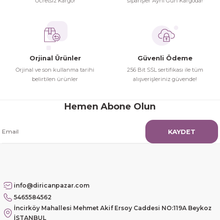
Ücretsiz Kargo!
siparişler Aynı Gün Kargoda!
Hamit Çakıcı | 15/04/2026
çok iyi ve dürüst esnaf
Hamit Çakıcı | 15/04/2026
Orjinal Ürünler
Güvenli Ödeme
Orjinal ve son kullanma tarihi
256 Bit SSL sertifikası ile tüm
Güzel etkili ve mükemmel kargo
belirtilen ürünler
alışverişleriniz güvende!
paketleme
Hemen Abone Olun
mehmet Polat | 14/02/2026
KAYDET
Çok memnun kaldım
Safiye Kutlu | 10/12/2025
Siteye üyelik gayet kolay,
info@diricanpazar.com
güvenli ödeme, hızlı gönderim.
5465584562
Fahrettin Vural | 11/11/2025
İncirköy Mahallesi Mehmet Akif Ersoy Caddesi NO:119A Beykoz
İSTANBUL