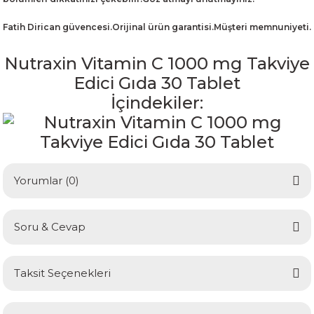
Fatih Dirican güvencesi.Orijinal ürün garantisi.Müşteri memnuniyeti.
Nutraxin Vitamin C 1000 mg Takviye
Edici Gıda 30 Tablet
İçindekiler:
Yorumlar (0)
Soru & Cevap
Bu ürüne ilk yorumu siz yapın!
Taksit Seçenekleri
Yorum Yaz
Ürün hakkında henüz soru sorulmamış.