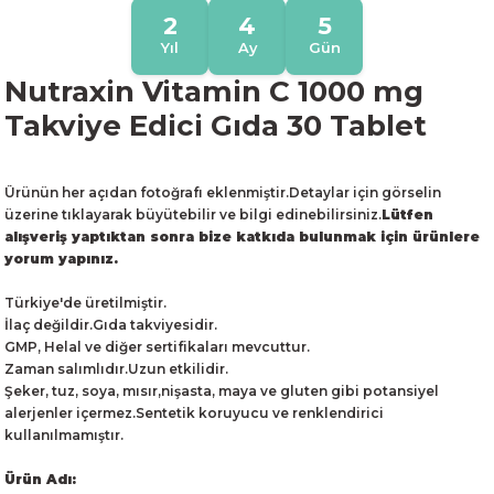
2
4
5
Yıl
Ay
Gün
Nutraxin Vitamin C 1000 mg
Takviye Edici Gıda 30 Tablet
Ürünün her açıdan fotoğrafı eklenmiştir.Detaylar için görselin
üzerine tıklayarak büyütebilir ve bilgi edinebilirsiniz.
Lütfen
alışveriş yaptıktan sonra bize katkıda bulunmak için ürünlere
yorum yapınız.
Türkiye'de üretilmiştir.
İlaç değildir.Gıda takviyesidir.
GMP, Helal ve diğer sertifikaları mevcuttur.
Zaman salımlıdır.Uzun etkilidir.
Şeker, tuz, soya, mısır,nişasta, maya ve gluten gibi potansiyel
alerjenler içermez.Sentetik koruyucu ve renklendirici
kullanılmamıştır.
Ürün Adı: