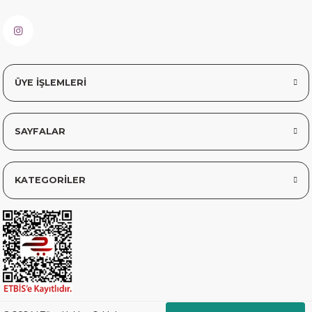
sorunsuz elime ulaştı teşekkürler
Sinem YILMAZ | 06/11/2025
sorunsuz hızlı elime ulaştı.
ÜYE İŞLEMLERİ
Sinem YILMAZ | 06/11/2025
SAYFALAR
Deneyimini Paylaş
Diğer yorumları göster
KATEGORİLER