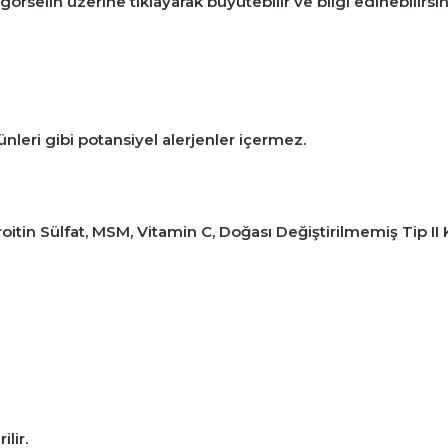
örselin üzerine tıklayarak büyütebilir ve bilgi edinebilirsin
rünleri gibi potansiyel alerjenler içermez.
itin Sülfat, MSM, Vitamin C, Doğası Değiştirilmemiş Tip II 
lir.