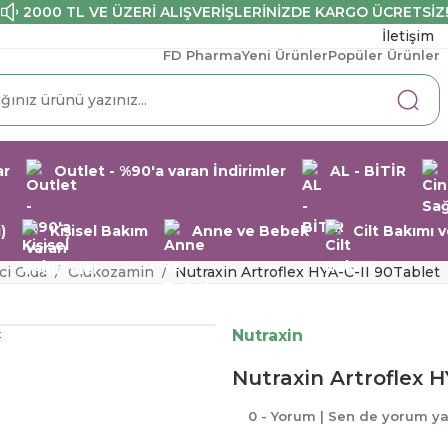
2000 TL VE ÜZERİ ALIŞVERİŞLERİNİZDE KARGO ÜCRETSİZ
İletişim
FD Pharma
Yeni Ürünler
Popüler Ürünler
ar
Outlet - %90'a varan İndirimler
AL - BİTİR
)
Kişisel Bakım
Anne ve Bebek
Cilt Bakımı
ci Gıda
Glukozamin
Nutraxin Artroflex HYA-C-II 90Tablet
Nutraxin
Nutraxin Artroflex H
0 - Yorum | Sen de yorum y