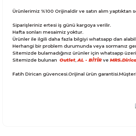
Ürünlerimiz %100 Orijinaldir ve satın alım yaptıktan son
Siparişleriniz ertesi iş günü kargoya verilir.
Hafta sonları mesaimiz yoktur.
Ürünler ile ilgili daha fazla bilgiyi whatsapp dan alabili
Herhangi bir problem durumunda veya sormanız gereke
Sitemizde bulamadığınız ürünler için whatsapp üzerind
Sitemizde bulunan
Outlet
,
AL - BİTİR
ve
MRS.Diric
Fatih Dirican güvencesi.Orijinal ürün garantisi.Müşte
Ürünler ertesi günü elime ulaştı.
Bu ürünün fiyat bilgisi, resim, ürün açıklamalarında ve d