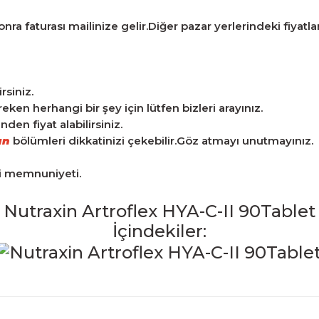
ra faturası mailinize gelir.Diğer pazar yerlerindeki fiyatlarla
rsiniz.
n herhangi bir şey için lütfen bizleri arayınız.
en fiyat alabilirsiniz.
an
bölümleri dikkatinizi çekebilir.Göz atmayı unutmayınız.
ri memnuniyeti.
Nutraxin Artroflex HYA-C-II 90Tablet
İçindekiler:
iğer konularda yetersiz gördüğünüz noktaları öneri formunu kulla