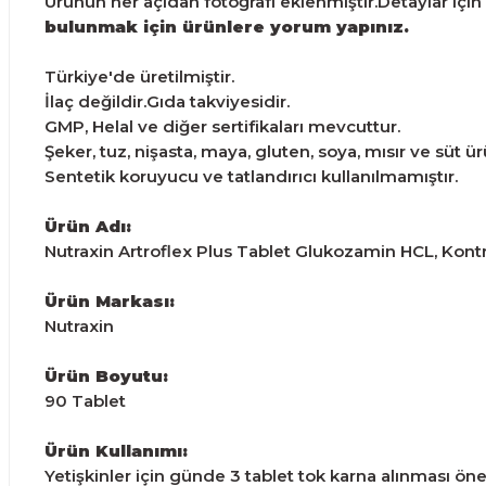
Ürünün her açıdan fotoğrafı eklenmiştir.Detaylar için g
bulunmak için ürünlere yorum yapınız.
Türkiye'de üretilmiştir.
İlaç değildir.Gıda takviyesidir.
GMP, Helal ve diğer sertifikaları mevcuttur.
Şeker, tuz, nişasta, maya, gluten, soya, mısır ve süt ü
Sentetik koruyucu ve tatlandırıcı kullanılmamıştır.
Ürün Adı:
Nutraxin Artroflex Plus Tablet Glukozamin HCL, Kontro
Ürün Markası:
Nutraxin
Ürün Boyutu:
90 Tablet
Ürün Kullanımı:
Yetişkinler için günde 3 tablet tok karna alınması öneri