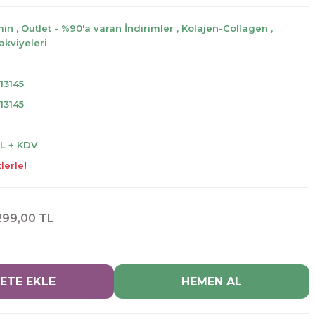
min
,
Outlet - %90'a varan İndirimler
,
Kolajen-Collagen
,
akviyeleri
13145
13145
TL + KDV
lerle!
299,00 TL
ETE EKLE
HEMEN AL