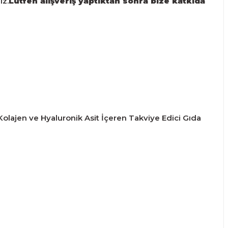
iz.
Lütfen alışveriş yaptıktan sonra bize katkıda
Kolajen ve Hyaluronik Asit İçeren Takviye Edici Gıda