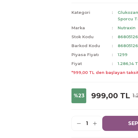
Kategori
Glukoza
Sporcu T
Marka
Nutraxin
Stok Kodu
86805126
Barkod Kodu
86805126
Piyasa Fiyatı
1299
Fiyat
1.286,14 
*999,00 TL den başlayan taksit
999,00 TL
%23
1.
SEP