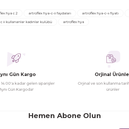
Ürün hakkında henüz soru sorulmamış.
Bu ürüne ilk yorumu siz yapın!
flex hya c 2
artroflex hya-c-ii faydaları
artroflex hya-c-ıı fiyatı
Yorum Yaz
Soru Sor
 c ii kullananlar kadınlar kulübü
artroflex hya
ederim
oldu siparşlerim
ynı Gün Kargo
Orjinal Ürünle
t 14:00'a kadar gelen siparişler
Orjinal ve son kullanma tarih
Aynı Gün Kargoda!
ürünler
Gönder
Hemen Abone Olun