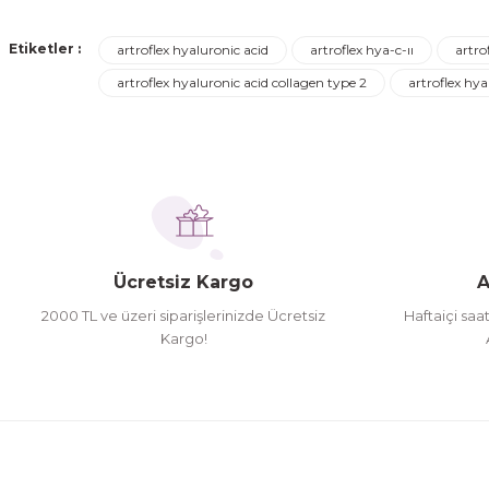
Görüş ve önerileriniz için teşekkür ederiz.
Turgay Baki | 30/06/2026
Etiketler :
artroflex hyaluronic acid
artroflex hya-c-ıı
artro
Ürün resmi kalitesiz, bozuk veya görüntülenemiyor.
artroflex hyaluronic acid collagen type 2
artroflex hya
Turgay Baki | 30/06/2026
Ürün açıklamasında eksik bilgiler bulunuyor.
Ürün bilgilerinde hatalar bulunuyor.
İhtiyaç doğrultusunda alış veriş yapıyorum tavsiye 
Ürün fiyatı diğer sitelerden daha pahalı.
Hamit Çakıcı | 15/04/2026
Bu ürüne benzer farklı alternatifler olmalı.
herşey yolunda hiç sıkıntı yaşamadım 2. gün elimde 
Ücretsiz Kargo
A
Hamit Çakıcı | 15/04/2026
2000 TL ve üzeri siparişlerinizde Ücretsiz
Haftaiçi saa
Kargo!
çok iyi ve dürüst esnaf
Hamit Çakıcı | 15/04/2026
Güzel etkili ve mükemmel kargo paketleme