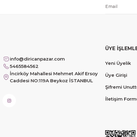
mehmet Polat | 14/02/2026
Çok memnun kaldım
Safiye Kutlu | 10/12/2025
ÜYE İŞLEML
Siteye üyelik gayet kolay, güvenli ödeme, hızlı gönd
info@diricanpazar.com
Yeni Üyelik
Fahrettin Vural | 11/11/2025
5465584562
İncirköy Mahallesi Mehmet Akif Ersoy
Üye Girişi
Caddesi NO:119A Beykoz İSTANBUL
sorunsuz elime ulaştı teşekkürler
Şifremi Unut
Sinem YILMAZ | 06/11/2025
İletişim Form
sorunsuz hızlı elime ulaştı.
Sinem YILMAZ | 06/11/2025