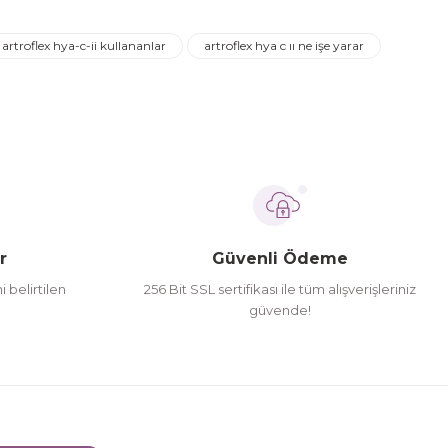
artroflex hya-c-ii kullananlar
artroflex hya c ıı ne işe yarar
r
Güvenli Ödeme
i belirtilen
256 Bit SSL sertifikası ile tüm alışverişleriniz
güvende!