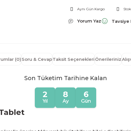
Aynı Gün Kargo
Stok
Yorum Yaz
Tavsiye 
rumlar (0)
Soru & Cevap
Taksit Seçenekleri
Önerileriniz
Alı
Son Tüketim Tarihine Kalan
2
8
6
Yıl
Ay
Gün
0Tablet