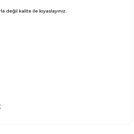
 değil kalite ile kıyaslayınız.
narak tarafımıza iletebilirsiniz.